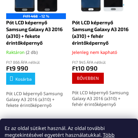
k
d
e
e
k
z
Ft11 468
–12 %
l
Pót LCD képernyő
Pót LCD képernyő
é
i
Samsung Galaxy A3 2016
Samsung Galaxy A3 2016
s
s
(a310) + fekete
(a310) + fehér
e
t
érintőképernyő
érintőképernyő
á
Raktáron
(2 db)
Jelenleg nem kapható
j
a
Ft7 866 ÁFA nélkül
Ft7 945 ÁFA nélkül
Ft9 990
Ft10 090
BŐVEBBEN
Kosárba
Pót LCD képernyő Samsung
Pót LCD képernyő Samsung
Galaxy A3 2016 (a310) +
Galaxy A3 2016 (a310) +
fehér érintőképernyő
fekete érintőképernyő
összesen
2
termék
L
Ez az oldal sütiket használ. Az oldal további
i
megtekintésével egyetért használatukkal.
Több