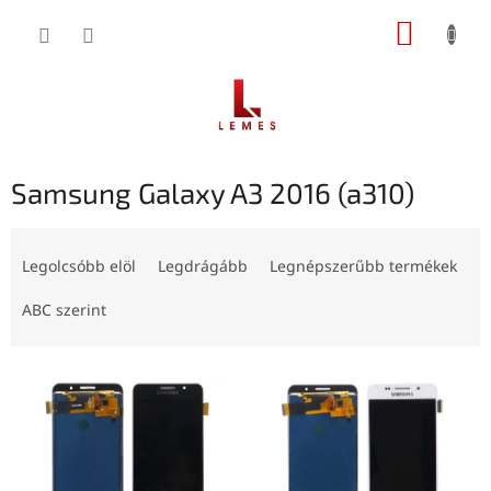
Ugrás
KOSÁR
a
fő
tartalomhoz
Samsung Galaxy A3 2016 (a310)
T
e
Legolcsóbb elöl
Legdrágább
Legnépszerűbb termékek
r
m
ABC szerint
é
k
T
e
e
k
r
r
m
e
é
n