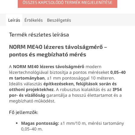
szakembereknek egyaránt,
ÖSSZES KAPCSOLÓDÓ TERMÉK MEGJELENÍTÉSE
automatikus önszintezés, a
egyszerűen használható és
manuális mód és az akár 60
megbízható eszköz.
méteres hatótávú
vevőegység sokoldalú
Leírás
Értékelés
Beszélgetés
felhasználást tesz lehetővé
szerelési és építési munkák
Termék részletes leírása
során. Ideális választás
burkoláshoz,
NORM ME40 lézeres távolságmérő –
gipszkartonozáshoz,
pontos és megbízható mérés
festéshez,
asztalosmunkákhoz és
kültéri igazítási
A
NORM ME40 lézeres távolságmérő
modern
feladatokhoz.
lézertechnológiával biztosítja a pontos méréseket
0,05–40
m tartományban
, ±1 mm pontossággal 10 méteren.
Ideális választás
építkezéseken, felújítások során és
otthoni projektekhez
. A robusztus kialakítás és az
IP54
por- és vízállóság
garantálja a hosszú élettartamot és a
megbízható működést.
Fő jellemzők:
Magas pontosság:
±1 mm/10 m, mérési tartomány
0,05–40 m.