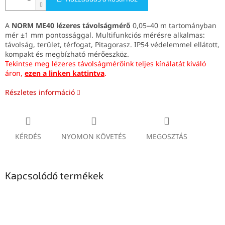
A
NORM ME40 lézeres távolságmérő
0,05–40 m tartományban
mér ±1 mm pontossággal. Multifunkciós mérésre alkalmas:
távolság, terület, térfogat, Pitagorasz. IP54 védelemmel ellátott,
kompakt és megbízható mérőeszköz.
Tekintse meg lézeres távolságmérőink teljes kínálatát kiváló
áron,
ezen a linken kattintva
.
Részletes információ
KÉRDÉS
NYOMON KÖVETÉS
MEGOSZTÁS
Kapcsolódó termékek