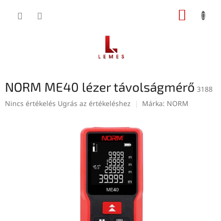
Ugrás
KOSÁR
a
fő
tartalomhoz
NORM ME40 lézer távolságmérő
3188
A
Nincs értékelés
Ugrás az értékeléshez
Márka:
NORM
termék
átlagos
értékelése
5-
ből
0,0
csillag.