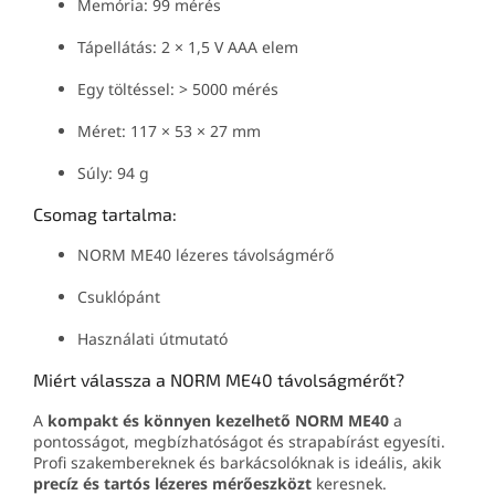
Memória: 99 mérés
Tápellátás: 2 × 1,5 V AAA elem
Egy töltéssel: > 5000 mérés
Méret: 117 × 53 × 27 mm
Súly: 94 g
Csomag tartalma:
NORM ME40 lézeres távolságmérő
Csuklópánt
Használati útmutató
Miért válassza a NORM ME40 távolságmérőt?
A
kompakt és könnyen kezelhető NORM ME40
a
pontosságot, megbízhatóságot és strapabírást egyesíti.
Profi szakembereknek és barkácsolóknak is ideális, akik
precíz és tartós lézeres mérőeszközt
keresnek.