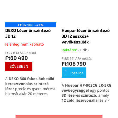
Ft102 908
–41 %
DEKO Lézer önszintező
Huepar lézer önszintező
3D 12
3D 12 eszköz+
vevőkészülék
Jelenleg nem kapható
Raktáron
(1 db)
Ft47 630 ÁFA nélkül
Ft60 490
Ft85 661 ÁFA nélkül
Ft108 790
BŐVEBBEN
Kosárba
A
DEKO 360 fokos önbeálló
keresztvonalas szintező
A
Huepar HP-903CG LR-5RG
lézer
precíz és gyors mérést
vevőegységgel
egy pontos
biztosít akár 20 méteres
3D lézeres szintező
, amely
távolságig, erős zöld
12 zöld lézervonallal
és 3 ×
lézerfénnyel és 6 órás
360°-os lefedettséggel segíti
üzemidővel. Ideális
a kényelmes munkát
választás barkácsolóknak és
beltéren és kültéren is. Az