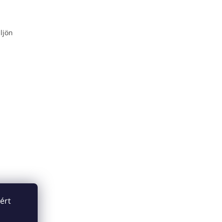
ljön
ért