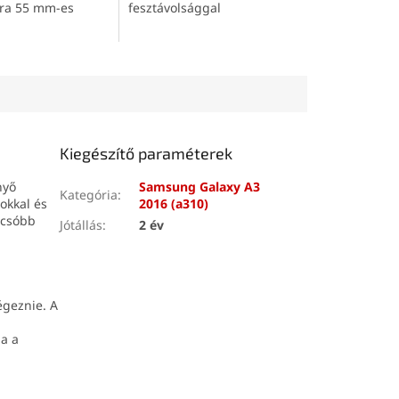
ára 55 mm-es
fesztávolsággal
l
Kiegészítő paraméterek
nyő
Samsung Galaxy A3
Kategória
:
okkal és
2016 (a310)
lcsóbb
Jótállás
:
2 év
égeznie. A
ja a