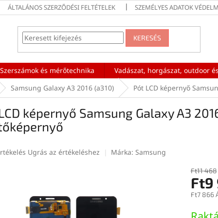
ÁLTALÁNOS SZERZŐDÉSI FELTÉTELEK
SZEMÉLYES ADATOK VÉDELM
KERESÉS
Szerszámok és mérőtechnika
Vadászat, horgászat, outdoor és
Samsung Galaxy A3 2016 (a310)
Pót LCD képernyő Samsung
LCD képernyő Samsung Galaxy A3 2016 
ntőképernyő
rtékelés
Ugrás az értékeléshez
Márka:
Samsung
Ft11 468
Ft9
ése
Ft7 866 
Egységár
Rakt