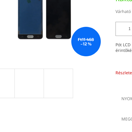
Várható 
Ft11 468
–12 %
Pót LCD
érintők
Részlete
NYOM
MEGO