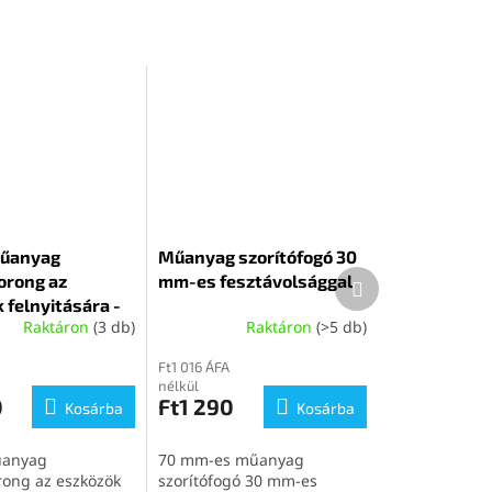
űanyag
Műanyag szorítófogó 30
Következő
orong az
mm-es fesztávolsággal
termék
 felnyitására -
Raktáron
(3 db)
Raktáron
(>5 db)
Ft1 016 ÁFA
nélkül
0
Ft1 290
Kosárba
Kosárba
űanyag
70 mm-es műanyag
ong az eszközök
szorítófogó 30 mm-es