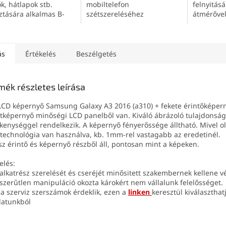
ők, hátlapok stb.
mobiltelefon
felnyitás
ztására alkalmas B-
szétszereléséhez
átmérőve
15ml) átlátszó
ztó.
ás
Értékelés
Beszélgetés
mék részletes leírása
LCD képernyő Samsung Galaxy A3 2016 (a310) + fekete érintőképer
tképernyő minőségi LCD panelből van. Kiváló ábrázoló tulajdonság
kenységgel rendelkezik. A képernyő fényerőssége álltható. Mivel o
technológia van használva, kb. 1mm-rel vastagabb az eredetinél.
sz érintő és képernyő részből áll, pontosan mint a képeken.
elés:
 alkatrész szerelését és cseréjét minősitett szakembernek kellene v
szerűtlen manipuláció okozta károkért nem vállalunk felelősséget.
 a szerviz szerszámok érdeklik, ezen a
linken
keresztül kiválaszthat
latunkból