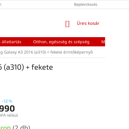
ÉNEK FELTÉTELEI
Bejelentkezés
KOSÁR
Üres kosár
 állattartás
Otthon, egészség és szépség
Mobiltelefon a
 Galaxy A3 2016 (a310) + fekete érintőképernyő
(a310) + fekete
–12 %
 990
ÁFA nélkül
:
áron
(2 db)