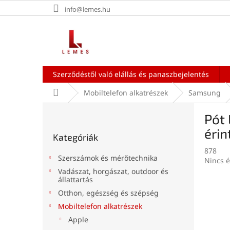
Ugrás
info@lemes.hu
a
fő
tartalomhoz
Szerződéstől való elállás és panaszbejelentés
Kezdőlap
Mobiltelefon alkatrészek
Samsung
O
Pót 
l
Kategóriák
d
éri
Kategóriák
átugrása
a
878
l
Szerszámok és mérőtechnika
A
Nincs é
s
termék
Vadászat, horgászat, outdoor és
ó
állattartás
átlagos
p
értékel
Otthon, egészség és szépség
a
5-
Mobiltelefon alkatrészek
n
ből
0,0
Apple
e
csillag.