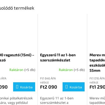
solódó termékek
0 ragasztó (15ml) –
Egyszerű 11 az 1-ben
Merev m
szó
szerszámkészlet
tapadók
eszközök
Raktáron
(>5 db)
Raktáron
(>5 db)
55mm
6 ÁFA
Ft1 646 ÁFA
Ft1 016 ÁFA
nélkül
nélkül
 090
Ft2 090
Ft1 29
Kosárba
Kosárba
onikai pótalkatrészek
Egyszerű 11 az 1-ben
Merev m
sára, vagy például
szerszámkészlet a
tapadókor