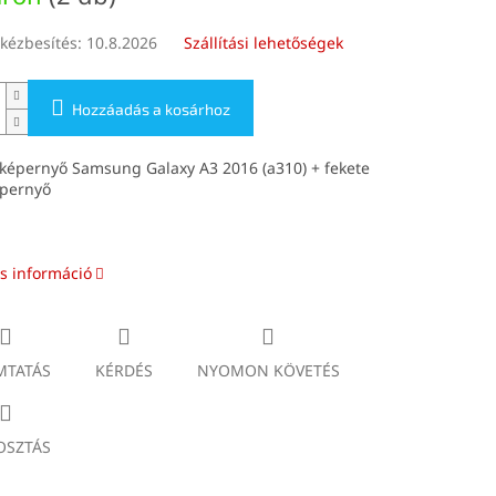
kézbesítés:
10.8.2026
Szállítási lehetőségek
Hozzáadás a kosárhoz
 képernyő Samsung Galaxy A3 2016 (a310) + fekete
épernyő
s információ
TATÁS
KÉRDÉS
NYOMON KÖVETÉS
SZTÁS