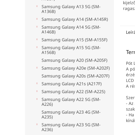
kijelz
Samsung Galaxy A13 5G (SM-
ragas
A136B)
7000 (
Samsung Galaxy A14 (SM-A145R)
ragas
Samsung Galaxy A14 5G (SM-
A146B)
Leír
Samsung Galaxy A15 (SM-A155F)
Samsung Galaxy A15 5G (SM-
Ter
A156B)
Samsung Galaxy A20 (SM-A205F)
Pót 
Samsung Galaxy A20e (SM-A202F)
A pó
érzé
Samsung Galaxy A20s (SM-A207F)
LCD 
Samsung Galaxy A21s (A217F)
A ré
Samsung Galaxy A22 (SM-A225)
Szer
Samsung Galaxy A22 5G (SM-
- Az
A226)
szak
Samsung Galaxy A23 4G (SM-
- Ha
A235)
kíná
Samsung Galaxy A23 5G (SM-
A236)