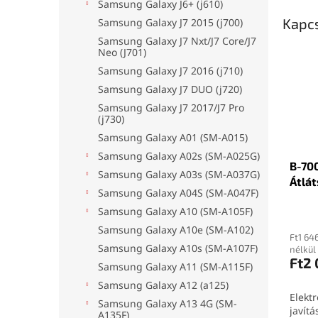
Samsung Galaxy J6+ (j610)
Kapc
Samsung Galaxy J7 2015 (j700)
Samsung Galaxy J7 Nxt/J7 Core/J7
Neo (J701)
Samsung Galaxy J7 2016 (j710)
Samsung Galaxy J7 DUO (j720)
Samsung Galaxy J7 2017/J7 Pro
(j730)
Samsung Galaxy A01 (SM-A015)
Samsung Galaxy A02s (SM-A025G)
B-700
Samsung Galaxy A03s (SM-A037G)
Átlát
Samsung Galaxy A04S (SM-A047F)
Samsung Galaxy A10 (SM-A105F)
Samsung Galaxy A10e (SM-A102)
Ft1 64
Samsung Galaxy A10s (SM-A107F)
nélkül
Ft2
Samsung Galaxy A11 (SM-A115F)
Samsung Galaxy A12 (a125)
Elektr
Samsung Galaxy A13 4G (SM-
javítá
A135F)