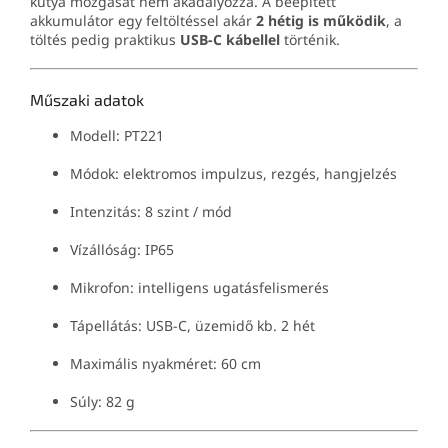
kutya mozgását nem akadályozza. A beépített
akkumulátor egy feltöltéssel akár
2 hétig is működik
, a
töltés pedig praktikus
USB-C kábellel
történik.
Műszaki adatok
Modell: PT221
Módok: elektromos impulzus, rezgés, hangjelzés
Intenzitás: 8 szint / mód
Vízállóság: IP65
Mikrofon: intelligens ugatásfelismerés
Tápellátás: USB-C, üzemidő kb. 2 hét
Maximális nyakméret: 60 cm
Súly: 82 g