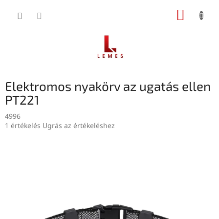
Ugrás
KOSÁR
a
fő
tartalomhoz
Elektromos nyakörv az ugatás ellen
PT221
4996
A
1 értékelés
Ugrás az értékeléshez
termék
átlagos
értékelése
5-
ből
5,0
csillag.