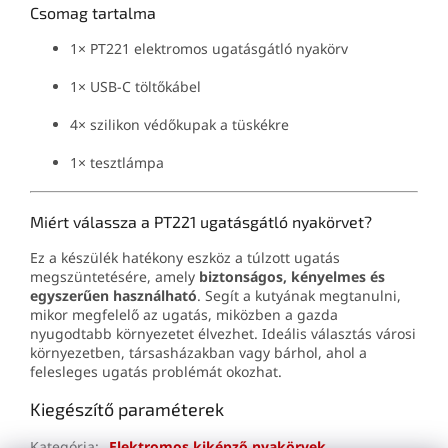
Csomag tartalma
1× PT221 elektromos ugatásgátló nyakörv
1× USB-C töltőkábel
4× szilikon védőkupak a tüskékre
1× tesztlámpa
Miért válassza a PT221 ugatásgátló nyakörvet?
Ez a készülék hatékony eszköz a túlzott ugatás
megszüntetésére, amely
biztonságos, kényelmes és
egyszerűen használható
. Segít a kutyának megtanulni,
mikor megfelelő az ugatás, miközben a gazda
nyugodtabb környezetet élvezhet. Ideális választás városi
környezetben, társasházakban vagy bárhol, ahol a
felesleges ugatás problémát okozhat.
Kiegészítő paraméterek
Kategória
:
Elektromos kiképző nyakörvek