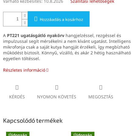
Várható kézbesítés:
10.8.2026
Szállítási lehetőségek
Hozzáadás a kosárhoz
A
PT221 ugatásgátló nyakörv
hangjelzéssel, rezgéssel és
impulzussal segít mérsékelni a nem kívánt ugatást. Intelligens
mikrofonja csak a saját kutya hangját érzékeli, így megbízható
működést biztosít. Könnyű, vízálló, és akár 2 hétig használható
egyetlen töltéssel.
Részletes információ
KÉRDÉS
NYOMON KÖVETÉS
MEGOSZTÁS
Kapcsolódó termékek
Újdonság
Újdonság