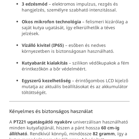
3 edzésmód
– elektromos impulzus, rezgés és
hangjelzés, személyre szabható intenzitással.
Okos mikrofon technológia
– felismeri kizárólag a
saját kutya ugatását, így elkerülhetők a téves
jelzések.
Vízálló kivitel (IP65)
– esőben és nedves
környezetben is biztonságosan használható.
Kutyabarát kialakítás
– szilikon védőkupakok a fém
érintkezőkön a bőr védelméért.
Egyszerű kezelhetőség
– érintőgombos LCD kijelző
mutatja az aktuális beállításokat és az akkumulátor
töltöttségét.
Kényelmes és biztonságos használat
A
PT221 ugatásgátló nyakörv
univerzálisan használható
minden kutyafajtánál, hiszen a pánt hossza
60 cm-ig
állítható
. Rendkívül könnyű, mindössze
82 gramm
, így a