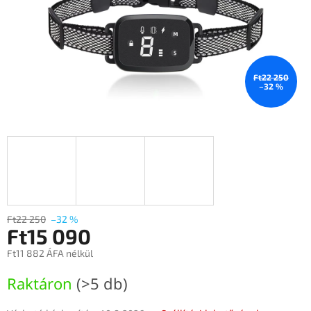
Ft22 250
–32 %
Ft22 250
–32 %
Ft15 090
Ft11 882 ÁFA nélkül
Egységár:
Raktáron
(>5 db)