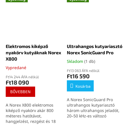
Elektromos kiképző
Ultrahangos kutyariasztó
nyakörv kutyáknak Norex
Norex SonicGuard Pro
X800
Skladom
(1 db)
Vypredané
Ft13 063 ÁFA nélkül
Ft16 590
Ft14 244 ÁFA nélkül
Ft18 090
Kosárba
BŐVEBBEN
A Norex SonicGuard Pro
A Norex X800 elektromos
ultrahangos kutyariasztó
kiképző nyakörv akár 800
három ultrahangos jeladót,
méteres hatótávot,
20–50 kHz-es változó
hangjelzést, rezgést és 18
frekvenciatartományt és
szinten állítható elektromos
akár 10 méteres ajánlott