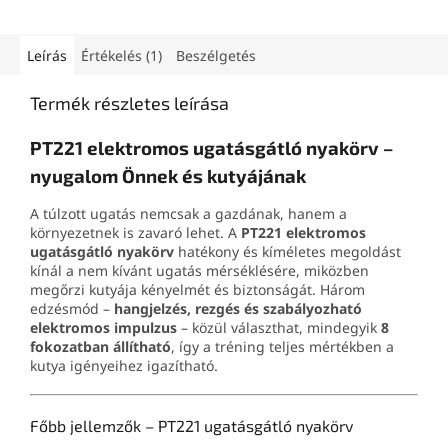
impulzust kínál. Az IP67
hatótávolságot kínál.
védettségű vevőegység
Használható idegen kutyák
háromszínű LED fénnyel
távol tartására, saját kutya
Leírás
Értékelés (1)
Beszélgetés
rendelkezik, a kétcsatornás
kiképzésének támogatására
távirányítóval pedig egy
és a nemkívánatos ugatás
Termék részletes leírása
második kompatibilis
megszakítására, elektromos
vevőegység megvásárlása
impulzus vagy fizikai
PT221 elektromos ugatásgátló nyakörv –
után akár két kutya is
érintkezés nélkül. Az 5 az 1-
képezhető. A távirányító és a
ben készülék fehér LED-
nyugalom Önnek és kutyájának
vevőegység beépített
fényt, hangjelzést, rezgést,
akkumulátorral rendelkezik,
kompakt kialakítást és
A túlzott ugatás nemcsak a gazdának, hanem a
és USB-C kábellel tölthető.
kényelmes USB-C töltést is
környezetnek is zavaró lehet. A
PT221 elektromos
biztosít.
ugatásgátló nyakörv
hatékony és kíméletes megoldást
kínál a nem kívánt ugatás mérséklésére, miközben
megőrzi kutyája kényelmét és biztonságát. Három
edzésmód –
hangjelzés, rezgés és szabályozható
elektromos impulzus
– közül választhat, mindegyik
8
fokozatban állítható
, így a tréning teljes mértékben a
kutya igényeihez igazítható.
Főbb jellemzők – PT221 ugatásgátló nyakörv