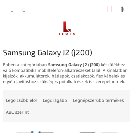
Ugrás
KOSÁR
a
fő
tartalomhoz
Samsung Galaxy J2 (j200)
Ebben a kategóriában
Samsung Galaxy J2 (j200)
készülékhez
való kompatibilis mobiltelefon-alkatrészeket talál. A kínálatban
kijelzők, akkumulátorok, hátlapok, csatlakozók, flex kábelek és
egyéb javításhoz szükséges pótalkatrészek is szerepelhetnek.
T
e
Legolcsóbb elöl
Legdrágább
Legnépszerűbb termékek
r
m
ABC szerint
é
k
T
e