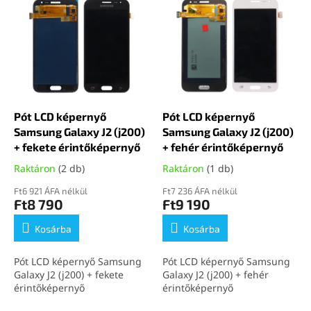
e
k
r
r
m
e
é
n
k
d
e
e
k
z
l
Pót LCD képernyő
Pót LCD képernyő
é
i
Samsung Galaxy J2 (j200)
Samsung Galaxy J2 (j200)
s
s
+ fekete érintőképernyő
+ fehér érintőképernyő
e
t
Raktáron
(2 db)
Raktáron
(1 db)
á
j
Ft6 921 ÁFA nélkül
Ft7 236 ÁFA nélkül
Ft8 790
Ft9 190
a
Kosárba
Kosárba
Pót LCD képernyő Samsung
Pót LCD képernyő Samsung
Galaxy J2 (j200) + fekete
Galaxy J2 (j200) + fehér
érintőképernyő
érintőképernyő