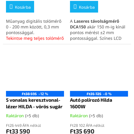
Kosárba
Kosárba
Műanyag digitális tolómérő
A
Laseres távolságmérő
0 - 200 mm között, 0,3 mm
DCA150
akár 150 m-ig kínál
pontossággal.
pontos mérést ±2 mm
Tekintse meg teljes tolómérő
pontossággal. Színes LCD
kínálatunkat kedvező árakon
kijelzője és kamerája
az alábbi linkre kattintva
.
támogatja a pontos
munkavégzést beltéren és
kültéren. Könnyű, kompakt
és ideális professzionális
felhasználásra.
Tekintse meg lézeres
távolságmérőink teljes
kínálatát kiváló áron,
ezen a
Ft38 595
–12 %
Ft35 725
–0 %
linken kattintva
.
5 vonalas keresztvonal-
Autó polírozó Hilda
lézer HILDA - vörös sugár
1600W
Raktáron
(>5 db)
Raktáron
(>5 db)
Ft26 449 ÁFA nélkül
Ft28 102 ÁFA nélkül
Ft33 590
Ft35 690