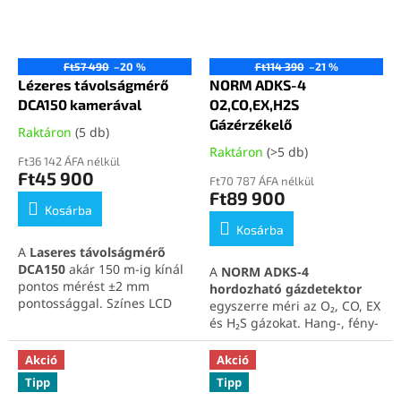
Ft57 490
–20 %
Ft114 390
–21 %
Lézeres távolságmérő
NORM ADKS-4
DCA150 kamerával
O2,CO,EX,H2S
Gázérzékelő
Raktáron
(5 db)
Raktáron
(>5 db)
Ft36 142 ÁFA nélkül
Ft45 900
Ft70 787 ÁFA nélkül
Ft89 900
Kosárba
Kosárba
A
Laseres távolságmérő
DCA150
akár 150 m-ig kínál
A
NORM ADKS-4
pontos mérést ±2 mm
hordozható gázdetektor
pontossággal. Színes LCD
egyszerre méri az O₂, CO, EX
kijelzője és kamerája
és H₂S gázokat. Hang-, fény-
támogatja a pontos
és rezgőriasztással
munkavégzést beltéren és
figyelmeztet veszély esetén.
Akció
Akció
kültéren. Könnyű, kompakt
Tartós, megbízható és
Tipp
Tipp
és ideális professzionális
ideális ipari használatra.