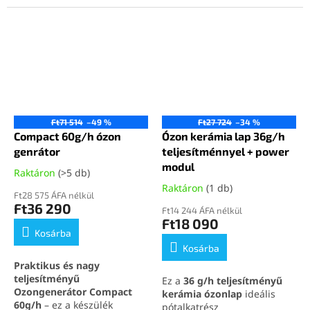
szagokat, vírusokat,
biztosít megbízható
baktériumokat és
működéssel. Tökéletes
penészgombákat, így ideális
otthoni és professzionális
választás akár 300 m²-es
használatra.
területek fertőtlenítésére.
Biztonságos és
környezetbarát megoldást
kínál otthonokba,
éttermekbe és kereskedelmi
Ft71 514
–49 %
Ft27 724
–34 %
egységekbe egyaránt.
Compact 60g/h ózon
Ózon kerámia lap 36g/h
genrátor
teljesítménnyel + power
modul
Raktáron
(>5 db)
Raktáron
(1 db)
Ft28 575 ÁFA nélkül
Ft36 290
Ft14 244 ÁFA nélkül
Ft18 090
Kosárba
Kosárba
Praktikus és nagy
teljesítményű
Ez a
36 g/h teljesítményű
Ozongenerátor Compact
kerámia ózonlap
ideális
60g/h
– ez a készülék
pótalkatrész