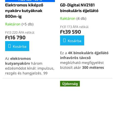
Elektromos kiképző
GD-Digital NV2181
nyakörv kutyáknak
binokuláris éjjellátó
800m-ig
Raktáron
(4 db)
Raktáron
(>5 db)
Ft31 173 ÁFA nélkül
Ft39 590
Ft13 220 ÁFA nélkül
Ft16 790
Kosárba
Kosárba
Ez a
4K binokuláris éjjellátó
infravörös távcső
Az
elektromos
megbízható megfigyelést
kutyanyakörv
három
biztosít akár
300 méteres
edzésmódot kínál: impulzus,
távolságig teljes sötétben
.
rezgés és hangjelzés. 99
A
két szemmel történő
fokozatban állítható
megfigyelés
, a
3,2” HD
intenzitással és akár 800 m
Újdonság
kijelző
és az állítható IR
hatótávval működik. Vízálló,
megvilágítás kiemelkedő
kényelmes és biztonságos
kényelmet nyújt hosszabb
minden kutyafajtához.
használat során is. Ideális
választás
vadászathoz,
természetmegfigyeléshez,