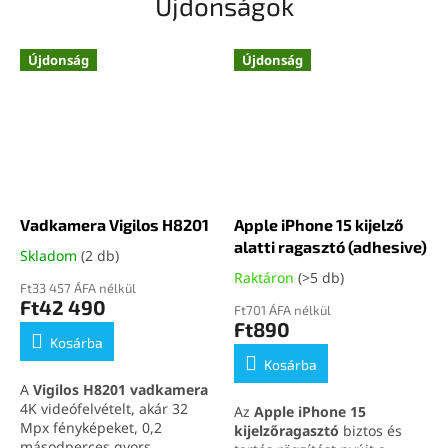
Újdonságok
könnyű TR90 kerettel,
mind kültéri projektekhez,
érintéses vezérléssel, Dual
ahol a megbízható és pontos
Mic ENC technológiával és
mérés kulcsfontosságú.
Újdonság
Újdonság
praktikus használattal tűnik
Tekintse meg lézeres
ki munkához, utazáshoz és
távolságmérőink teljes
mindennapi viseléshez.
kínálatát kiváló áron,
ezen a
Okos szemüvegként
,
linken kattintva
.
Bluetooth szemüvegként
és
kihangosítós
szemüvegként
egyben
stílusos és funkcionális
megoldást jelent a modern
Vadkamera Vigilos H8201
Apple iPhone 15 kijelző
felhasználók számára.
alatti ragasztó (adhesive)
Skladom
(2 db)
Raktáron
(>5 db)
Ft33 457 ÁFA nélkül
Ft42 490
Ft701 ÁFA nélkül
Ft890
Kosárba
Kosárba
A
Vigilos H8201 vadkamera
4K videófelvételt, akár 32
Az
Apple iPhone 15
Mpx fényképeket, 0,2
kijelzőragasztó
biztos és
másodperces gyors