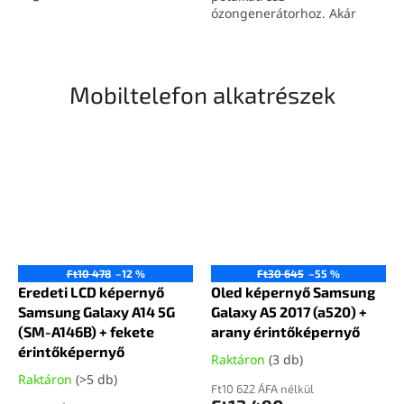
hatékony fertőtlenítést
ózongenerátorhoz. Akár
biztosít akár 300 m²-es
5000 óra élettartamot
területeken, megbízhatóan
biztosít a megbízható
eltávolítja a szagokat,
működéshez. Hatékonyan
vírusokat, baktériumokat és
távolítja el a szagokat,
Mobiltelefon alkatrészek
penészgombákat. Egyszerű
baktériumokat és a penészt.
használatának és kompakt
kialakításának köszönhetően
ez az
ózongenerátor
ideális
választás otthoni és
kereskedelmi használatra
egyaránt.
Ft10 478
–12 %
Ft30 645
–55 %
Eredeti LCD képernyő
Oled képernyő Samsung
Samsung Galaxy A14 5G
Galaxy A5 2017 (a520) +
(SM-A146B) + fekete
arany érintőképernyő
érintőképernyő
Raktáron
(3 db)
Raktáron
(>5 db)
Ft10 622 ÁFA nélkül