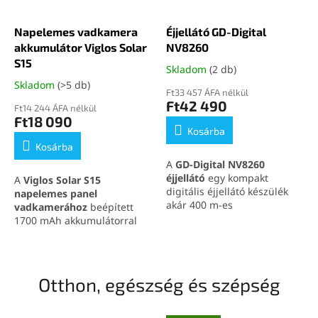
linken
.
segédeszközzé teszi
sétához, túrázáshoz,
Napelemes vadkamera
Éjjellátó GD-Digital
futáshoz és
akkumulátor Viglos Solar
NV8260
kerékpározáshoz. A kompakt
készülék 800 mAh
S15
Skladom
(2 db)
kapacitású újratölthető
Skladom
(>5 db)
akkumulátorral és
Ft33 457 ÁFA nélkül
kényelmes USB-C-töltéssel
Ft42 490
Ft14 244 ÁFA nélkül
rendelkezik.
Ft18 090
Kosárba
Kosárba
A
GD-Digital NV8260
éjjellátó
egy kompakt
A
Viglos Solar S15
digitális éjjellátó készülék
napelemes panel
akár 400 m-es
vadkamerához
beépített
látótávolsággal, 4K
1700 mAh akkumulátorral
videórögzítéssel, 8× digitális
segít meghosszabbítani a
zoommal és erős 850 nm-es
vadkamera működési idejét
infravörös megvilágítással.
a terepen. A
6V kimenet
, az
Használható kézben,
IP56 védelem, a
Otthon, egészség és szépség
fejpánttal vagy kompatibilis
napenergiás töltés és az 5V
sisaktartóval, így
bemeneten keresztüli
megfigyelés közben a kezek
előtöltés kényelmes