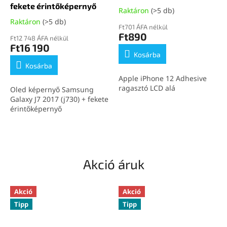
fekete érintőképernyő
Raktáron
(>5 db)
Raktáron
(>5 db)
Ft701 ÁFA nélkül
Ft890
Ft12 748 ÁFA nélkül
Ft16 190
Kosárba
Kosárba
Apple iPhone 12 Adhesive
ragasztó LCD alá
Oled képernyő Samsung
Galaxy J7 2017 (j730) + fekete
érintőképernyő
Akció áruk
Akció
Akció
Tipp
Tipp