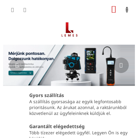
Ugrás
KOSÁR
a
fő
tartalomhoz
Ü
O
Előző
Köve
l
d
d
v
a
ö
l
s
z
ó
ö
p
Gyors szállítás
l
a
A szállítás gyorsasága az egyik legfontosabb
j
prioritásunk. Az árukat azonnal, a raktárunkból
n
közvetlenül az ügyfeleinknek küldjük el.
e
ü
l
k
Garantált elégedettség
Több tízezer elégedett ügyfél. Legyen Ön is egy
a