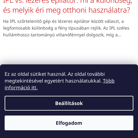
és melyik éri meg otthoni használatra?
Ha IPL szőrtelenítő gép és lézeres epilátor között választ, a
legfontosabb különbség a fény típusában rejlik. Az IPL széles
hullámhossz-tartományú villanófénnyel dolgozik, míg a...
Ez az oldal sütiket használ. Az oldal további
megtekintésével egyetért használatukkal.
Több
információ itt.
Beállítások
Elfogadom