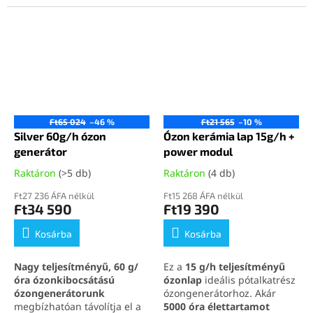
működéshez. Megbízható
ózongenerátorokba történő
power modullal a hosszú
szakszerű beépítésre
távú teljesítményért.
készült. A 220–230 V-os
tápellátásnak és a 150 × 55 ×
110 mm-es kompakt
méretnek köszönhetően új
berendezések építéséhez,
valamint meglévő
készülékek javításához is
Ft65 024
–46 %
Ft21 565
–10 %
használható ózongenerátor-
Silver 60g/h ózon
Ózon kerámia lap 15g/h +
alkatrész. A modul
generátor
power modul
megfelelő védőburkolatot,
ventilátoros kényszerhűtést
Raktáron
(>5 db)
Raktáron
(4 db)
és szakember által végzett
elektromos bekötést igényel.
Ft27 236 ÁFA nélkül
Ft15 268 ÁFA nélkül
Ft34 590
Ft19 390
Kosárba
Kosárba
Nagy teljesítményű, 60 g/
Ez a
15 g/h teljesítményű
óra ózonkibocsátású
ózonlap
ideális pótalkatrész
ózongenerátorunk
ózongenerátorhoz. Akár
megbízhatóan távolítja el a
5000 óra élettartamot