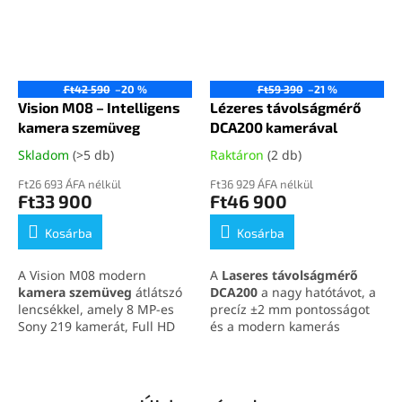
filmekhez, játékhoz és
vagy természetmegfigyelési
prezentációkhoz otthon vagy
felhasználásra. Kép- és
útközben
videófelvétel, 7 fokozatú IR
fény és extrém
körülményekre tervezett ház
Ft42 590
–20 %
Ft59 390
–21 %
jellemzi.
A sisak nem része
Vision M08 – Intelligens
Lézeres távolságmérő
a csomagnak.
kamera szemüveg
DCA200 kamerával
Tekintse meg éjjellátóink
teljes kínálatát kedvező áron
Skladom
(>5 db)
Raktáron
(2 db)
erre a linkre kattintva
.
Ft26 693 ÁFA nélkül
Ft36 929 ÁFA nélkül
Ft33 900
Ft46 900
Kosárba
Kosárba
A Vision M08 modern
A
Laseres távolságmérő
kamera szemüveg
átlátszó
DCA200
a nagy hatótávot, a
lencsékkel, amely 8 MP-es
precíz ±2 mm pontosságot
Sony 219 kamerát, Full HD
és a modern kamerás
videót, Bluetooth-hívásokat,
célzást ötvözi.
zenelejátszást és gyors Wi-Fi
Professzionális
fájlátvitelt kínál a telefonra.
felhasználásra lett tervezve,
Ez az
intelligens szemüveg
így ideális mind beltéri,