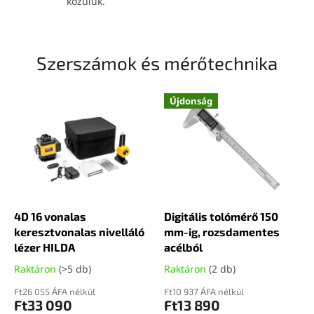
közülük.
w
w
w
Szerszámok és mérőtechnika
.
l
Újdonság
e
m
e
s
.
h
4D 16 vonalas
Digitális tolómérő 150
u
keresztvonalas nivelláló
mm-ig, rozsdamentes
w
lézer HILDA
acélból
e
Raktáron
(>5 db)
Raktáron
(2 db)
b
Ft26 055 ÁFA nélkül
Ft10 937 ÁFA nélkül
á
Ft33 090
Ft13 890