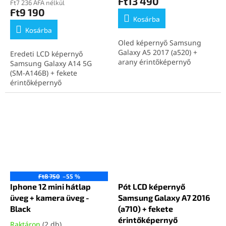
Ft13 490
Ft7 236 ÁFA nélkül
Ft9 190
Kosárba
Kosárba
Oled képernyő Samsung
Galaxy A5 2017 (a520) +
Eredeti LCD képernyő
arany érintőképernyő
Samsung Galaxy A14 5G
(SM-A146B) + fekete
érintőképernyő
Ft8 750
–55 %
Iphone 12 mini hátlap
Pót LCD képernyő
üveg + kamera üveg -
Samsung Galaxy A7 2016
Black
(a710) + fekete
érintőképernyő
Raktáron
(2 db)