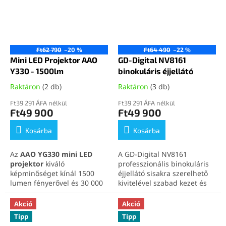
felhasználásra.
Tekintse meg gázérzékelőink
Tekintse meg lézeres
teljes kínálatát erre a
linkre
távolságmérőink teljes
kattintva
.
kínálatát kiváló áron,
ezen a
linken kattintva
.
Ft62 790
–20 %
Ft64 490
–22 %
Mini LED Projektor AAO
GD-Digital NV8161
Y330 - 1500lm
binokuláris éjjellátó
Raktáron
(2 db)
Raktáron
(3 db)
Ft39 291 ÁFA nélkül
Ft39 291 ÁFA nélkül
Ft49 900
Ft49 900
Kosárba
Kosárba
Az
AAO YG330 mini LED
A GD-Digital NV8161
projektor
kiváló
professzionális binokuláris
képminőséget kínál 1500
éjjellátó sisakra szerelhető
lumen fényerővel és 30 000
kivitelével szabad kezet és
órás LED élettartammal.
stabil képet biztosít. Magas
Kompakt mérete és alacsony
minőségű optikával és erős
Akció
Akció
súlya miatt könnyen
infravörös rendszerrel
Tipp
Tipp
hordozható. Ideális
ideális taktikai, biztonsági