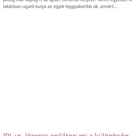
lakásban ugató kutya az egyik leggyakoribb ok, amiért...
IPL vs. lézeres epilátor: mi a különbség,