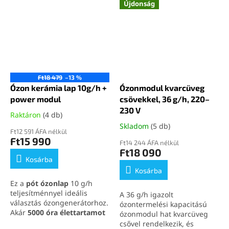
Újdonság
szabadon maradhatnak. A
megoldást kínál
gumírozott burkolat, az IP54
vadászterületek, telkek,
védelem, az USB-C töltés és
tanyák és hétvégi házak
az akár 256 GB-os TF kártya
megfigyeléséhez. Könnyű,
támogatás ideálissá teszi
vékony kialakítása és
vadászati környezetbe,
egyszerű rögzítése miatt
outdoor használatra,
praktikus
vadkamera
kempingezéshez és éjszakai
kiegészítő
hosszabb távú
Ft18 479
–13 %
megfigyeléshez.
használathoz.
Ózon kerámia lap 10g/h +
Ózonmodul kvarcüveg
power modul
csövekkel, 36 g/h, 220–
230 V
Raktáron
(4 db)
Skladom
(5 db)
Ft12 591 ÁFA nélkül
Ft15 990
Ft14 244 ÁFA nélkül
Ft18 090
Kosárba
Kosárba
Ez a
pót ózonlap
10 g/h
teljesítménnyel ideális
A 36 g/h igazolt
választás ózongenerátorhoz.
ózontermelési kapacitású
Akár
5000 óra élettartamot
ózonmodul hat kvarcüveg
biztosít a stabil
csővel rendelkezik, és