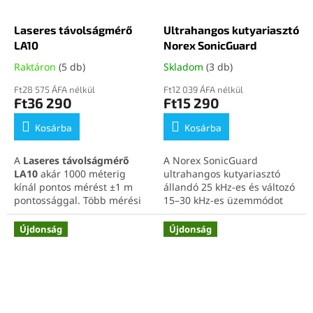
biztonsági és outdoor
felhasználásra
.
Laseres távolságmérő
Ultrahangos kutyariasztó
Tekintse meg éjjellátóink
teljes kínálatát kedvező
LA10
Norex SonicGuard
áron
erre a linkre kattintva
.
Raktáron
(5 db)
Skladom
(3 db)
Ft28 575 ÁFA nélkül
Ft12 039 ÁFA nélkül
Ft36 290
Ft15 290
Kosárba
Kosárba
A
Laseres távolságmérő
A Norex SonicGuard
LA10
akár 1000 méterig
ultrahangos kutyariasztó
kínál pontos mérést ±1 m
állandó 25 kHz-es és változó
pontossággal. Több mérési
15–30 kHz-es üzemmódot
mód, 6× nagyítás és USB-C
kínál, és segíthet a
töltés biztosítja sokoldalú
kutyakiképzésben, valamint
Újdonság
Újdonság
használatát. Ideális golfhoz,
a túlzottan közeledő kutyák
építőiparhoz, erdészethez és
távoltartásában. A beépített
outdoor tevékenységekhez.
LED zseblámpa, a villogó
Tekintse meg kedvező árú
üzemmód, a jól áttekinthető
lézeres távolságmérőink
kijelző és az egykezes
teljes kínálatát ezen a
kezelés praktikus