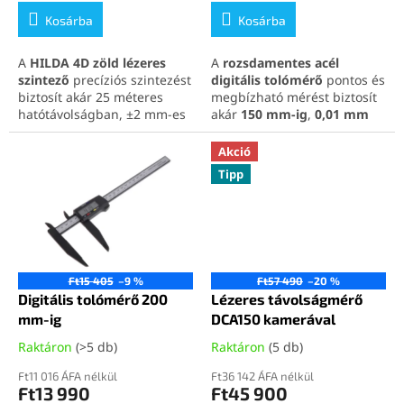
r
Kosárba
Kosárba
u
h
A
HILDA 4D zöld lézeres
A
rozsdamentes acél
szintező
precíziós szintezést
digitális tolómérő
pontos és
á
biztosít akár 25 méteres
megbízható mérést biztosít
z
hatótávolságban, ±2 mm-es
akár
150 mm-ig
,
0,01 mm
pontossággal, és önbeálló
felbontással
. A jól olvasható
b
funkcióval a gyors és
LCD kijelző
, az
mm/inch
Akció
a
egyszerű használatért.
váltás
és a
nullázás bármely
Tipp
Ideális választás
pozícióban
maximális
n
szakembereknek és hobbi
rugalmasságot nyújt. Ideális
barkácsolóknak egyaránt.
választás szakembereknek
és barkácsolóknak, akik
precíz és tartós
mérőeszközt
keresnek.
Ft15 405
–9 %
Ft57 490
–20 %
Tekintse meg teljes tolómérő
Digitális tolómérő 200
Lézeres távolságmérő
kínálatunkat kedvező árakon
mm-ig
DCA150 kamerával
az alábbi linkre kattintva
.
Raktáron
(>5 db)
Raktáron
(5 db)
Ft11 016 ÁFA nélkül
Ft36 142 ÁFA nélkül
Ft13 990
Ft45 900