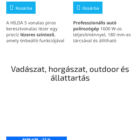
Kosárba
Kosárba
A HILDA 5 vonalas piros
Professzionális autó
keresztvonalas lézer egy
polírozógép
1600 W-os
precíz
lézeres szintező
,
teljesítménnyel, 180 mm-es
amely önbeálló funkciójával
tárcsával és állítható
és IP56-os védelmével
sebességgel (0-3000
biztosítja a gyors és pontos
ford./perc), amely tökéletes
munkavégzést akár 20
választás autókarosszéria,
méteres távolságban. Ideális
autólámpa és egyéb
Vadászat, horgászat, outdoor és
csempe lerakásához,
felületek polírozására.
állattartás
gipszkarton rögzítéséhez
Kényelmes fogantyúval és
vagy bármilyen építkezési
tartozékokkal érkezik, hogy a
projekthez.
munkavégzés egyszerű és
hatékony legyen.
Ft25 425
–33 %