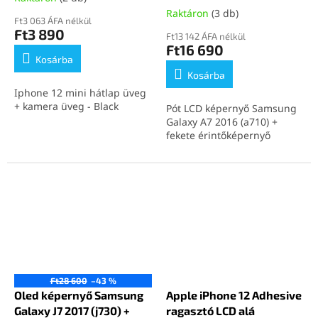
Raktáron
(3 db)
Ft3 063 ÁFA nélkül
Ft3 890
Ft13 142 ÁFA nélkül
Ft16 690
Kosárba
Kosárba
Iphone 12 mini hátlap üveg
+ kamera üveg - Black
Pót LCD képernyő Samsung
Galaxy A7 2016 (a710) +
fekete érintőképernyő
Ft28 600
–43 %
Oled képernyő Samsung
Apple iPhone 12 Adhesive
Galaxy J7 2017 (j730) +
ragasztó LCD alá