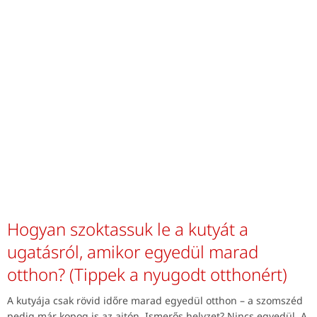
Hogyan szoktassuk le a kutyát a
ugatásról, amikor egyedül marad
otthon? (Tippek a nyugodt otthonért)
A kutyája csak rövid időre marad egyedül otthon – a szomszéd
pedig már kopog is az ajtón. Ismerős helyzet? Nincs egyedül. A