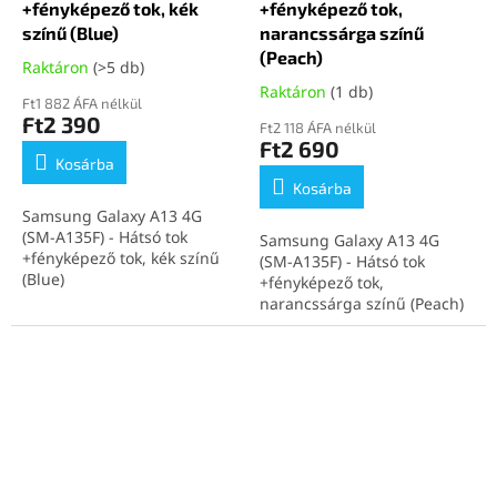
+fényképező tok, kék
+fényképező tok,
színű (Blue)
narancssárga színű
(Peach)
Raktáron
(>5 db)
Raktáron
(1 db)
Ft1 882 ÁFA nélkül
Ft2 390
Ft2 118 ÁFA nélkül
Ft2 690
Kosárba
Kosárba
Samsung Galaxy A13 4G
(SM-A135F) - Hátsó tok
Samsung Galaxy A13 4G
+fényképező tok, kék színű
(SM-A135F) - Hátsó tok
(Blue)
+fényképező tok,
narancssárga színű (Peach)