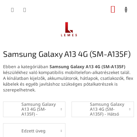
Ugrás
KOSÁR
a
fő
tartalomhoz
Samsung Galaxy A13 4G (SM-A135F)
Ebben a kategóriában
Samsung Galaxy A13 4G (SM-A135F)
készülékhez való kompatibilis mobiltelefon-alkatrészeket talál.
A kínálatban kijelzők, akkumulátorok, hátlapok, csatlakozók, flex
kábelek és egyéb javításhoz szükséges pótalkatrészek is
szerepelhetnek.
Samsung Galaxy
Samsung Galaxy
A13 4G (SM-
A13 4G (SM-
A135F) -
A135F) - Hátsó
Képernyők
borítók
Edzett üveg