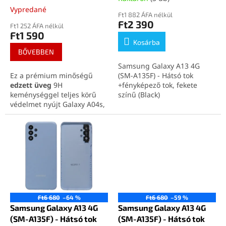
j
Vypredané
a
Ft1 882 ÁFA nélkül
Ft2 390
Ft1 252 ÁFA nélkül
Ft1 590
Kosárba
BŐVEBBEN
Samsung Galaxy A13 4G
Ez a prémium minőségű
(SM-A135F) - Hátsó tok
edzett üveg
9H
+fényképező tok, fekete
keménységgel teljes körű
színű (Black)
védelmet nyújt Galaxy A04s,
A13 4G és A13 5G
készüléked kijelzőjének.
Azonos kijelzőméretüknek és
előlapi kialakításuknak
köszönhetően teljes
mértékben kompatibilis
mindhárom modellel.
Könnyen, buborékmentesen
telepíthető, miközben
Ft6 680
–64 %
Ft6 680
–59 %
tisztán és biztonságban
Samsung Galaxy A13 4G
Samsung Galaxy A13 4G
tartja kijelződet.
(SM-A135F) - Hátsó tok
(SM-A135F) - Hátsó tok