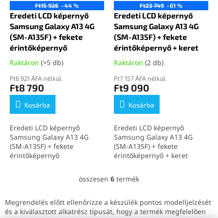
Ft15 926
–44 %
Ft23 749
–61 %
Eredeti LCD képernyő
Eredeti LCD képernyő
Samsung Galaxy A13 4G
Samsung Galaxy A13 4G
(SM-A135F) + fekete
(SM-A135F) + fekete
érintőképernyő
érintőképernyő + keret
Raktáron
(>5 db)
Raktáron
(2 db)
Ft6 921 ÁFA nélkül
Ft7 157 ÁFA nélkül
Ft8 790
Ft9 090
Kosárba
Kosárba
Eredeti LCD képernyő
Eredeti LCD képernyő
Samsung Galaxy A13 4G
Samsung Galaxy A13 4G
(SM-A135F) + fekete
(SM-A135F) + fekete
érintőképernyő
érintőképernyő + keret
összesen
6
termék
L
i
s
Megrendelés előtt ellenőrizze a készülék pontos modelljelzését
t
és a kiválasztott alkatrész típusát, hogy a termék megfelelően