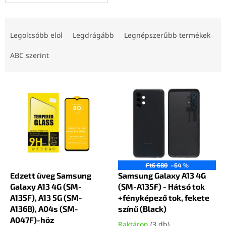
T
e
Legolcsóbb elöl
Legdrágább
Legnépszerűbb termékek
r
m
ABC szerint
é
k
T
e
e
k
r
r
m
e
é
n
k
d
e
e
k
z
Ft6 680
–64 %
l
Edzett üveg Samsung
Samsung Galaxy A13 4G
é
i
Galaxy A13 4G (SM-
(SM-A135F) - Hátsó tok
s
s
A135F), A13 5G (SM-
+fényképező tok, fekete
e
t
A136B), A04s (SM-
színű (Black)
á
A047F)-höz
Raktáron
(3 db)