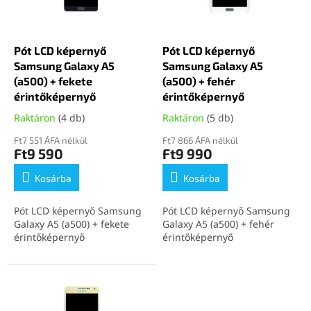
k
d
e
e
k
z
l
Pót LCD képernyő
Pót LCD képernyő
é
i
Samsung Galaxy A5
Samsung Galaxy A5
s
s
(a500) + fekete
(a500) + fehér
e
t
érintőképernyő
érintőképernyő
á
Raktáron
(4 db)
Raktáron
(5 db)
j
a
Ft7 551 ÁFA nélkül
Ft7 866 ÁFA nélkül
Ft9 590
Ft9 990
Kosárba
Kosárba
Pót LCD képernyő Samsung
Pót LCD képernyő Samsung
Galaxy A5 (a500) + fekete
Galaxy A5 (a500) + fehér
érintőképernyő
érintőképernyő