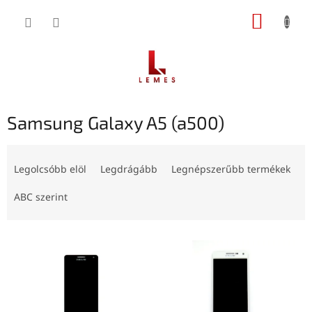
Ugrás
KOSÁR
a
fő
tartalomhoz
Samsung Galaxy A5 (a500)
T
e
Legolcsóbb elöl
Legdrágább
Legnépszerűbb termékek
r
m
ABC szerint
é
k
T
e
e
k
r
r
m
e
é
n