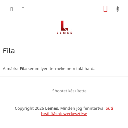
Ugrás
KOSÁR
a
fő
tartalomhoz
Fila
A márka
Fila
semmilyen terméke nem található...
L
á
Shoptet készítette
b
l
é
Copyright 2026
Lemes
. Minden jog fenntartva.
Süti
c
beállítások szerkesztése