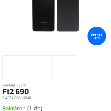
Ft4 432
–39 %
Ft4 432
–39 %
Ft2 690
Ft2 118 ÁFA nélkül
Egységár:
Raktáron
(1 db)