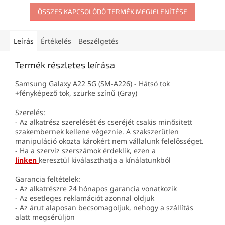
ÖSSZES KAPCSOLÓDÓ TERMÉK MEGJELENÍTÉSE
Leírás
Értékelés
Beszélgetés
Termék részletes leírása
Samsung Galaxy A22 5G (SM-A226) - Hátsó tok
+fényképező tok, szürke színű (Gray)
Szerelés:
- Az alkatrész szerelését és cseréjét csakis minősitett
szakembernek kellene végeznie. A szakszerűtlen
manipuláció okozta károkért nem vállalunk felelősséget.
- Ha a szerviz szerszámok érdeklik, ezen a
linken
keresztül kiválaszthatja a kínálatunkból
Garancia feltételek:
- Az alkatrészre 24 hónapos garancia vonatkozik
- Az esetleges reklamációt azonnal oldjuk
- Az árut alaposan becsomagoljuk, nehogy a szállítás
alatt megsérüljön