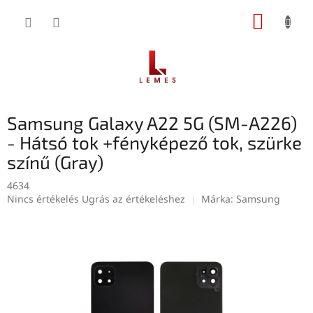
Ugrás
KOSÁR
a
fő
tartalomhoz
Samsung Galaxy A22 5G (SM-A226)
- Hátsó tok +fényképező tok, szürke
színű (Gray)
4634
A
Nincs értékelés
Ugrás az értékeléshez
Márka:
Samsung
termék
átlagos
értékelése
5-
ből
0,0
csillag.