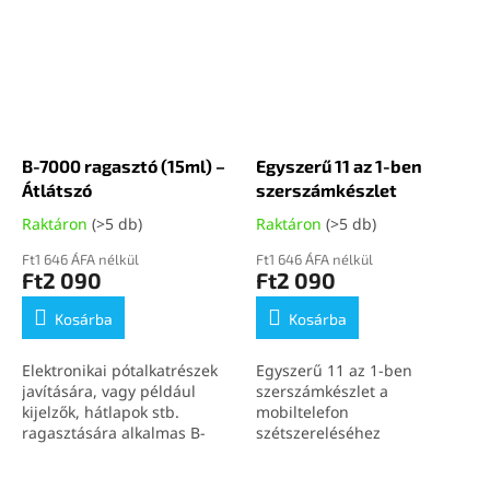
B-7000 ragasztó (15ml) –
Egyszerű 11 az 1-ben
Átlátszó
szerszámkészlet
Raktáron
(>5 db)
Raktáron
(>5 db)
Ft1 646 ÁFA nélkül
Ft1 646 ÁFA nélkül
Ft2 090
Ft2 090
Kosárba
Kosárba
Elektronikai pótalkatrészek
Egyszerű 11 az 1-ben
javítására, vagy például
szerszámkészlet a
kijelzők, hátlapok stb.
mobiltelefon
ragasztására alkalmas B-
szétszereléséhez
7000 (15ml) átlátszó
ragasztó.