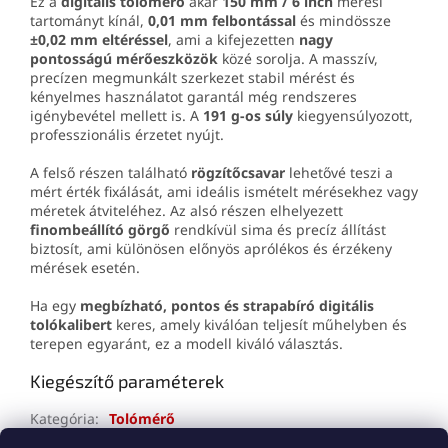
Ez a
digitális tolómérő
akár
150 mm / 6 inch
mérési
tartományt kínál,
0,01 mm felbontással
és mindössze
±0,02 mm eltéréssel
, ami a kifejezetten
nagy
pontosságú mérőeszközök
közé sorolja. A masszív,
precízen megmunkált szerkezet stabil mérést és
kényelmes használatot garantál még rendszeres
igénybevétel mellett is. A
191 g-os súly
kiegyensúlyozott,
professzionális érzetet nyújt.
A felső részen található
rögzítőcsavar
lehetővé teszi a
mért érték fixálását, ami ideális ismételt mérésekhez vagy
méretek átviteléhez. Az alsó részen elhelyezett
finombeállító görgő
rendkívül sima és precíz állítást
biztosít, ami különösen előnyös aprólékos és érzékeny
mérések esetén.
Ha egy
megbízható, pontos és strapabíró digitális
tolókalibert
keres, amely kiválóan teljesít műhelyben és
terepen egyaránt, ez a modell kiváló választás.
Kiegészítő paraméterek
Kategória
:
Tolómérő
Jótállás
:
2 év