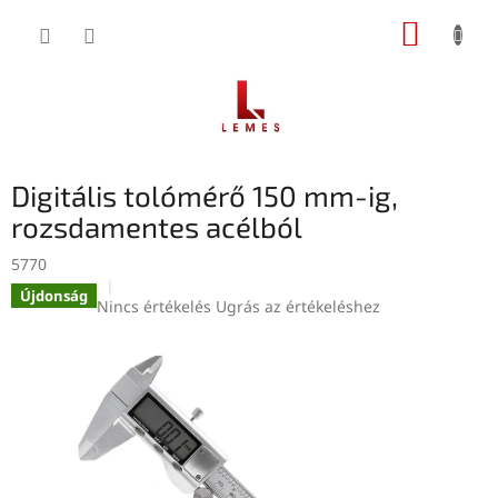
Ugrás
KOSÁR
a
fő
tartalomhoz
Digitális tolómérő 150 mm-ig,
rozsdamentes acélból
5770
Újdonság
A
Nincs értékelés
Ugrás az értékeléshez
termék
átlagos
értékelése
5-
ből
0,0
csillag.