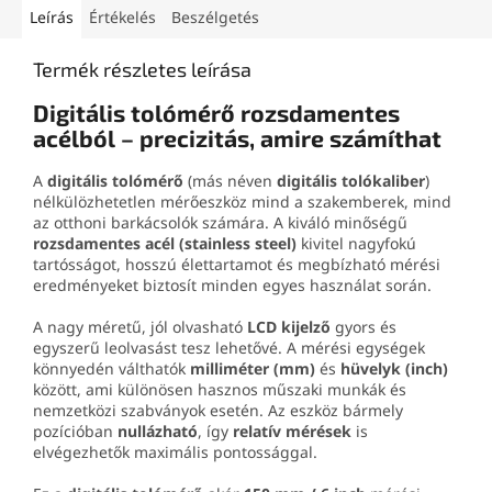
Leírás
Értékelés
Beszélgetés
Termék részletes leírása
Digitális tolómérő rozsdamentes
acélból – precizitás, amire számíthat
A
digitális tolómérő
(más néven
digitális tolókaliber
)
nélkülözhetetlen mérőeszköz mind a szakemberek, mind
az otthoni barkácsolók számára. A kiváló minőségű
rozsdamentes acél (stainless steel)
kivitel nagyfokú
tartósságot, hosszú élettartamot és megbízható mérési
eredményeket biztosít minden egyes használat során.
A nagy méretű, jól olvasható
LCD kijelző
gyors és
egyszerű leolvasást tesz lehetővé. A mérési egységek
könnyedén válthatók
milliméter (mm)
és
hüvelyk (inch)
között, ami különösen hasznos műszaki munkák és
nemzetközi szabványok esetén. Az eszköz bármely
pozícióban
nullázható
, így
relatív mérések
is
elvégezhetők maximális pontossággal.