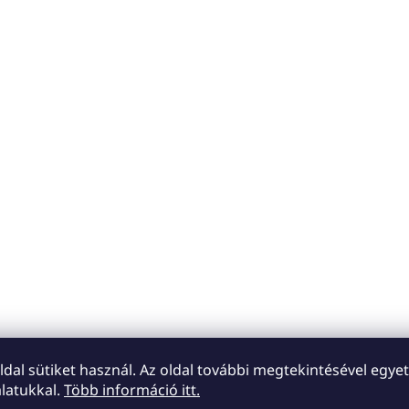
oldal sütiket használ. Az oldal további megtekintésével egyet
latukkal.
Több információ itt.