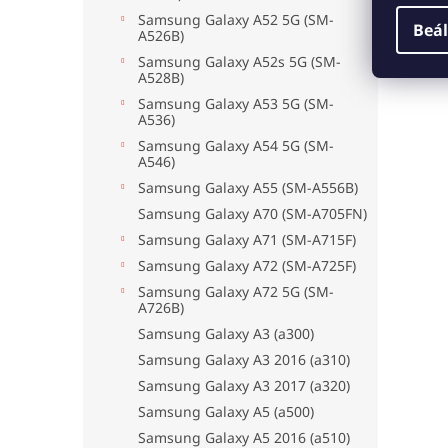
Samsung Galaxy A52 5G (SM-
Beál
A526B)
Samsung Galaxy A52s 5G (SM-
A528B)
Samsung Galaxy A53 5G (SM-
A536)
Samsung Galaxy A54 5G (SM-
A546)
Samsung Galaxy A55 (SM-A556B)
Samsung Galaxy A70 (SM-A705FN)
Samsung Galaxy A71 (SM-A715F)
Samsung Galaxy A72 (SM-A725F)
Samsung Galaxy A72 5G (SM-
A726B)
Samsung Galaxy A3 (a300)
Samsung Galaxy A3 2016 (a310)
Samsung Galaxy A3 2017 (a320)
Samsung Galaxy A5 (a500)
Samsung Galaxy A5 2016 (a510)