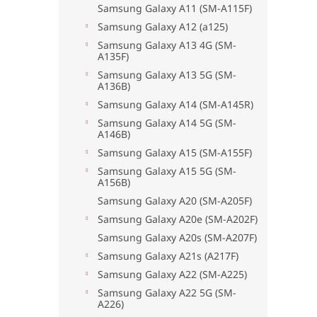
Samsung Galaxy A11 (SM-A115F)
Samsung Galaxy A12 (a125)
Samsung Galaxy A13 4G (SM-
A135F)
Samsung Galaxy A13 5G (SM-
A136B)
Samsung Galaxy A14 (SM-A145R)
Samsung Galaxy A14 5G (SM-
A146B)
Samsung Galaxy A15 (SM-A155F)
Samsung Galaxy A15 5G (SM-
A156B)
Samsung Galaxy A20 (SM-A205F)
Samsung Galaxy A20e (SM-A202F)
Samsung Galaxy A20s (SM-A207F)
Samsung Galaxy A21s (A217F)
Samsung Galaxy A22 (SM-A225)
Samsung Galaxy A22 5G (SM-
A226)