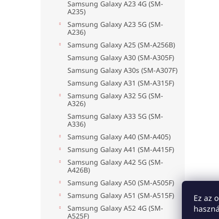
Samsung Galaxy A23 4G (SM-
A235)
Samsung Galaxy A23 5G (SM-
A236)
Samsung Galaxy A25 (SM-A256B)
Samsung Galaxy A30 (SM-A305F)
Samsung Galaxy A30s (SM-A307F)
Samsung Galaxy A31 (SM-A315F)
Samsung Galaxy A32 5G (SM-
A326)
Samsung Galaxy A33 5G (SM-
A336)
Samsung Galaxy A40 (SM-A405)
Samsung Galaxy A41 (SM-A415F)
Samsung Galaxy A42 5G (SM-
A426B)
Samsung Galaxy A50 (SM-A505F)
Samsung Galaxy A51 (SM-A515F)
Ez az 
Samsung Galaxy A52 4G (SM-
haszná
A525F)