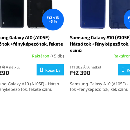
Ft2 413
F
–5 %
ng Galaxy A10 (A105F) -
Samsung Galaxy A10 (A105F)
 tok +fényképező tok, fekete
Hátsó tok +fényképező tok,
színű
Raktáron
(>5 db)
Raktáro
3 ÁFA nélkül
Ft1 882 ÁFA nélkül
Kosárba
K
 290
Ft2 390
ng Galaxy A10 (A105F) - Hátsó
Samsung Galaxy A10 (A105F) -
fényképező tok, fekete színű
tok +fényképező tok, kék színű
L
i
s