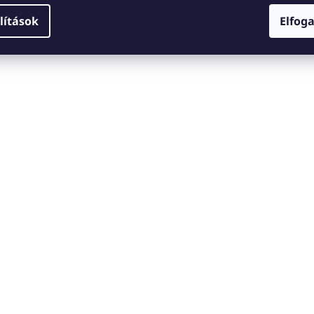
lítások
Elfog