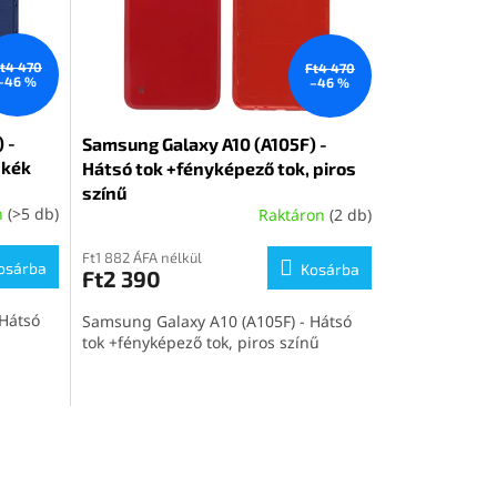
t4 470
Ft4 470
–46 %
–46 %
 -
Samsung Galaxy A10 (A105F) -
 kék
Hátsó tok +fényképező tok, piros
színű
n
(>5 db)
Raktáron
(2 db)
Ft1 882 ÁFA nélkül
osárba
Kosárba
Ft2 390
 Hátsó
Samsung Galaxy A10 (A105F) - Hátsó
tok +fényképező tok, piros színű