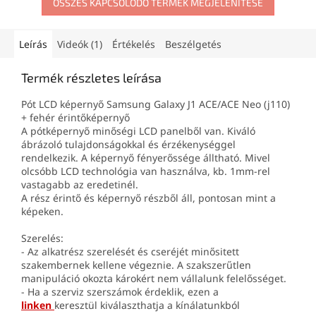
ÖSSZES KAPCSOLÓDÓ TERMÉK MEGJELENÍTÉSE
Leírás
Videók (1)
Értékelés
Beszélgetés
Termék részletes leírása
Pót LCD képernyő Samsung Galaxy J1 ACE/ACE Neo (j110)
+ fehér érintőképernyő
A pótképernyő minőségi LCD panelből van. Kiváló
ábrázoló tulajdonságokkal és érzékenységgel
rendelkezik. A képernyő fényerőssége álltható. Mivel
olcsóbb LCD technológia van használva, kb. 1mm-rel
vastagabb az eredetinél.
A rész érintő és képernyő részből áll, pontosan mint a
képeken.
Szerelés:
- Az alkatrész szerelését és cseréjét minősitett
szakembernek kellene végeznie. A szakszerűtlen
manipuláció okozta károkért nem vállalunk felelősséget.
- Ha a szerviz szerszámok érdeklik, ezen a
linken
keresztül kiválaszthatja a kínálatunkból