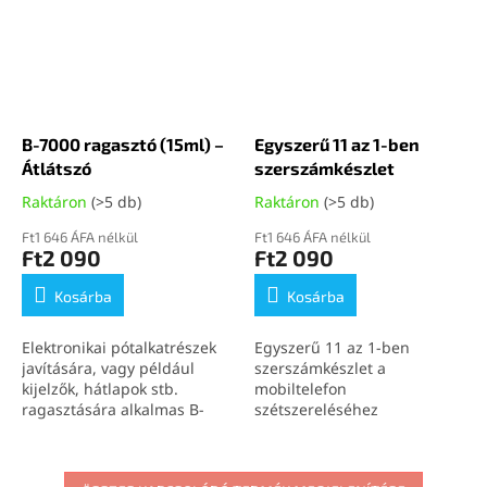
B-7000 ragasztó (15ml) –
Egyszerű 11 az 1-ben
Átlátszó
szerszámkészlet
Raktáron
(>5 db)
Raktáron
(>5 db)
Ft1 646 ÁFA nélkül
Ft1 646 ÁFA nélkül
Ft2 090
Ft2 090
Kosárba
Kosárba
Elektronikai pótalkatrészek
Egyszerű 11 az 1-ben
javítására, vagy például
szerszámkészlet a
kijelzők, hátlapok stb.
mobiltelefon
ragasztására alkalmas B-
szétszereléséhez
7000 (15ml) átlátszó
ragasztó.