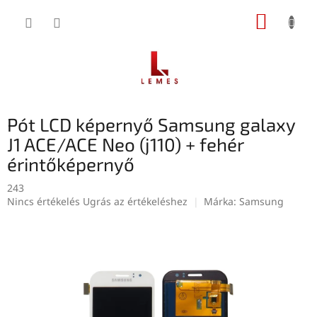
Ugrás
KOSÁR
a
fő
tartalomhoz
Pót LCD képernyő Samsung galaxy
J1 ACE/ACE Neo (j110) + fehér
érintőképernyő
243
A
Nincs értékelés
Ugrás az értékeléshez
Márka:
Samsung
termék
átlagos
értékelése
5-
ből
0,0
csillag.