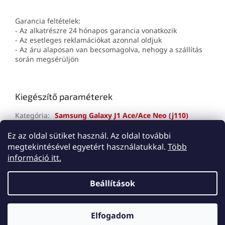
Garancia feltételek:
- Az alkatrészre 24 hónapos garancia vonatkozik
- Az esetleges reklamációkat azonnal oldjuk
- Az áru alaposan van becsomagolva, nehogy a szállítás
során megsérüljön
Kiegészítő paraméterek
Kategória
:
Samsung Galaxy J1 Ace/Ace Neo (j110)
Jótállás
:
2 év
Ez az oldal sütiket használ. Az oldal további
megtekintésével egyetért használatukkal.
Több
L
információ itt.
á
Shoptet készítette
b
Beállítások
l
é
Copyright 2026
Lemes
. Minden jog fenntartva.
Süti
c
Elfogadom
beállítások szerkesztése