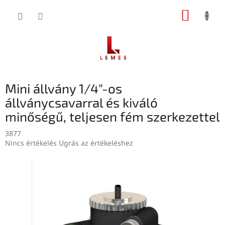
Ugrás
KOSÁR
a
fő
tartalomhoz
Mini állvány 1/4"-os
állványcsavarral és kiváló
minőségű, teljesen fém szerkezettel
3877
A
Nincs értékelés
Ugrás az értékeléshez
termék
átlagos
értékelése
5-
ből
0,0
csillag.