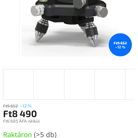
Ft9 652
–12 %
Ft9 652
–12 %
Ft8 490
Ft6 685 ÁFA nélkül
Egységár:
Raktáron
(>5 db)