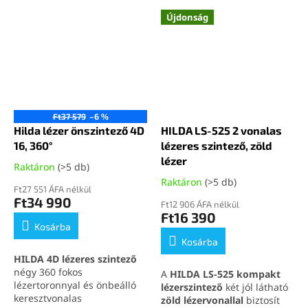
Újdonság
Ft37 579
–6 %
Hilda lézer önszintező 4D
HILDA LS-525 2 vonalas
16, 360°
lézeres szintező, zöld
lézer
Raktáron
(>5 db)
Raktáron
(>5 db)
Ft27 551 ÁFA nélkül
Ft34 990
Ft12 906 ÁFA nélkül
Ft16 390
Kosárba
Kosárba
HILDA 4D lézeres szintező
négy 360 fokos
A
HILDA LS-525 kompakt
lézertoronnyal és önbeálló
lézerszintező
két jól látható
keresztvonalas
zöld lézervonallal
biztosít