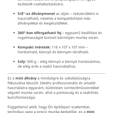
eszközök csatlakoztatására.
5/8"-os állványmenet
az alján – redukcióként is
használható, növelve a kompatibilitást más
állványokkal és kiegészítőkkel.
360°-ban elforgatható fej
– egyszerű beállítást és
rugalmasságot biztosít bármilyen munka során.
Kompakt méretek:
116 x 107 x 107 mm –
hordozható, könnyű és könnyen tárolható.
Súly:
500 g – elég könnyű a könnyű hordozáshoz,
de elég erős a stabil használathoz.
Ez a
mini állvány
a minőségre és sokoldalúságra
fókuszálva készült. Ideális professzionális és amatőr
használatra egyaránt, különösen szintezőműszerekkel
végzett munka során, ahol a pontosság és a stabilitás
kulcsfontosságú.
Függetlenül attól, hogy Ön építőipari szakember,
technikus vagy a precíz munka kedvelője, ez a
mini