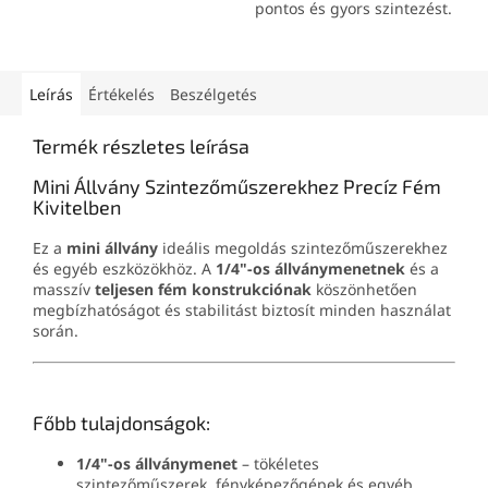
technológiával biztosítja a
pontos és gyors szintezést.
precíz mérési eredményeket
Kis mérete,
192 g-os súlya
bármilyen környezetben.
és egyszerű kezelhetősége
Por- és vízálló (IP54), zöld
ideálissá teszi beltéri és
lézersugaraival beltéren és
kültéri munkákhoz.
Leírás
Értékelés
Beszélgetés
kültéren egyaránt
Mágneses rögzítése és
5/8"-
használható.
os állványkompatibilitása
Termék részletes leírása
sokoldalú felhasználást tesz
lehetővé.
Mini Állvány Szintezőműszerekhez Precíz Fém
Kivitelben
Ez a
mini állvány
ideális megoldás szintezőműszerekhez
és egyéb eszközökhöz. A
1/4"-os állványmenetnek
és a
masszív
teljesen fém konstrukciónak
köszönhetően
megbízhatóságot és stabilitást biztosít minden használat
során.
Főbb tulajdonságok:
1/4"-os állványmenet
– tökéletes
szintezőműszerek, fényképezőgépek és egyéb