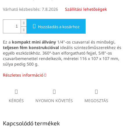
Várható kézbesítés:
7.8.2026
Szállítási lehetőségek
Hozzáadás a kosárhoz
Ez a
kompakt mini állvány
1/4"-os csavarral és minőségi,
teljesen fém konstrukcióval
ideális szintezőműszerekhez és
egyéb eszközökhöz. 360°-ban elforgatható fejjel, 5/8"-os
csavarbemenettel rendelkezik, méretei 116 x 107 x 107 mm,
súlya pedig 500 g.
Részletes információ
KÉRDÉS
NYOMON KÖVETÉS
MEGOSZTÁS
Kapcsolódó termékek