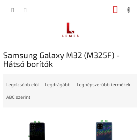
Ugrás
KOSÁR
a
fő
tartalomhoz
Samsung Galaxy M32 (M325F) -
Hátsó borítók
T
e
Legolcsóbb elöl
Legdrágább
Legnépszerűbb termékek
r
m
ABC szerint
é
k
T
e
e
k
r
r
m
e