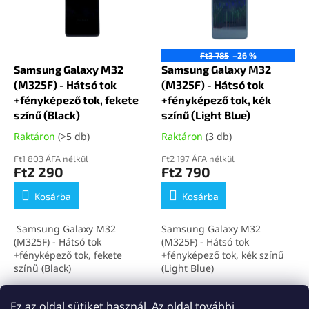
é
n
k
d
e
e
k
z
Ft3 785
–26 %
l
Samsung Galaxy M32
Samsung Galaxy M32
é
i
(M325F) - Hátsó tok
(M325F) - Hátsó tok
s
s
+fényképező tok, fekete
+fényképező tok, kék
e
t
színű (Black)
színű (Light Blue)
á
Raktáron
(>5 db)
Raktáron
(3 db)
j
a
Ft1 803 ÁFA nélkül
Ft2 197 ÁFA nélkül
Ft2 290
Ft2 790
Kosárba
Kosárba
Samsung Galaxy M32
Samsung Galaxy M32
(M325F) - Hátsó tok
(M325F) - Hátsó tok
+fényképező tok, fekete
+fényképező tok, kék színű
színű (Black)
(Light Blue)
összesen
2
termék
L
Ez az oldal sütiket használ. Az oldal további