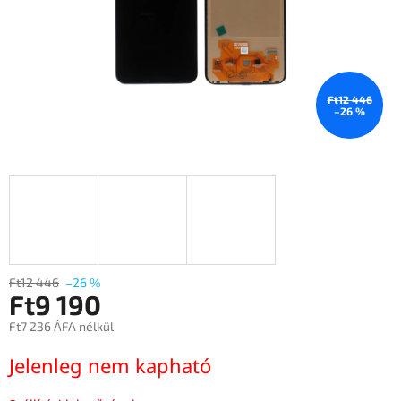
Ft12 446
–26 %
Ft12 446
–26 %
Ft9 190
Ft7 236 ÁFA nélkül
Egységár:
Jelenleg nem kapható