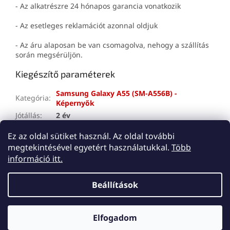
- Az alkatrészre 24 hónapos garancia vonatkozik
- Az esetleges reklamációt azonnal oldjuk
- Az áru alaposan be van csomagolva, nehogy a szállítás
során megsérüljön.
Kiegészítő paraméterek
Samsung Galaxy A55 (SM-A556B) -
Kategória
:
Képernyők
Jótállás
:
2 év
A tétel elfogyott…
Ez az oldal sütiket használ. Az oldal további
megtekintésével egyetért használatukkal.
Több
L
információ itt.
á
Shoptet készítette
b
Beállítások
l
é
Copyright 2026
Lemes
. Minden jog fenntartva.
Süti
c
Elfogadom
beállítások szerkesztése