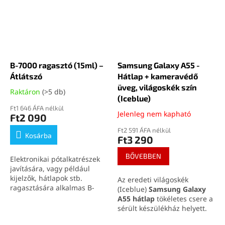
B-7000 ragasztó (15ml) –
Samsung Galaxy A55 -
Átlátszó
Hátlap + kameravédő
üveg, világoskék szín
Raktáron
(>5 db)
(Iceblue)
Ft1 646 ÁFA nélkül
Jelenleg nem kapható
Ft2 090
Ft2 591 ÁFA nélkül
Kosárba
Ft3 290
BŐVEBBEN
Elektronikai pótalkatrészek
javítására, vagy például
kijelzők, hátlapok stb.
Az eredeti világoskék
ragasztására alkalmas B-
(Iceblue)
Samsung Galaxy
7000 (15ml) átlátszó
A55 hátlap
tökéletes csere a
ragasztó.
sérült készülékház helyett.
Tökéletesen illeszkedik, védi