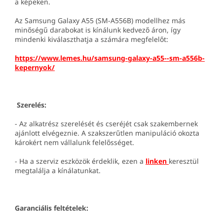
a képeken.
Az Samsung Galaxy A55 (SM-A556B) modellhez más
minőségű darabokat is kínálunk kedvező áron, így
mindenki kiválaszthatja a számára megfelelőt:
https://www.lemes.hu/samsung-galaxy-a55--sm-a556b-
kepernyok/
Szerelés:
- Az alkatrész szerelését és cseréjét csak szakembernek
ajánlott elvégeznie. A szakszerűtlen manipuláció okozta
károkért nem vállalunk felelősséget.
- Ha a szerviz eszközök érdeklik, ezen a
linken
keresztül
megtalálja a kínálatunkat.
Garanciális feltételek: