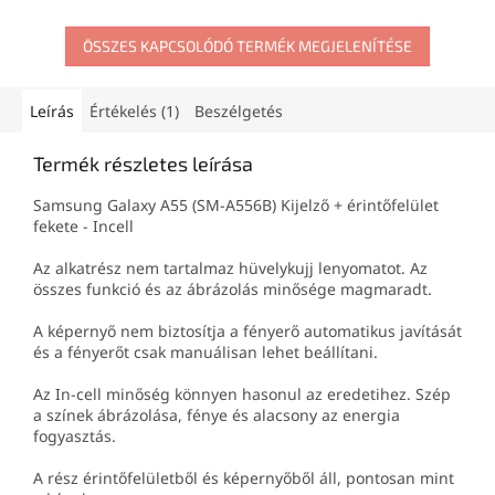
a belső komponenseket, és
új védőüvegeket tartalmaz a
ÖSSZES KAPCSOLÓDÓ TERMÉK MEGJELENÍTÉSE
kamerák számára. Precíz
kivitelezésének és tartós
anyagainak köszönhetően
visszaállítja okostelefonja
Leírás
Értékelés (1)
Beszélgetés
megjelenését, és
megbízható védelmet nyújt
Termék részletes leírása
számára.
Samsung Galaxy A55 (SM-A556B) Kijelző + érintőfelület
fekete - Incell
Az alkatrész nem tartalmaz hüvelykujj lenyomatot. Az
összes funkció és az ábrázolás minősége magmaradt.
A képernyő nem biztosítja a fényerő automatikus javítását
és a fényerőt csak manuálisan lehet beállítani.
Az In-cell minőség könnyen hasonul az eredetihez. Szép
a színek ábrázolása, fénye és alacsony az energia
fogyasztás.
A rész érintőfelületből és képernyőből áll, pontosan mint