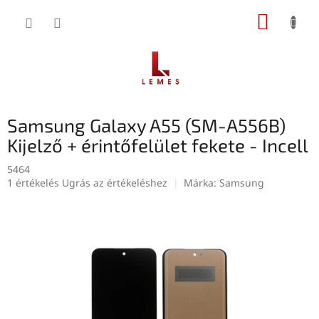
Ugrás
KOSÁR
a
fő
tartalomhoz
Samsung Galaxy A55 (SM-A556B)
Kijelző + érintőfelület fekete - Incell
5464
A
1 értékelés
Ugrás az értékeléshez
Márka:
Samsung
termék
átlagos
értékelése
5-
ből
5,0
csillag.