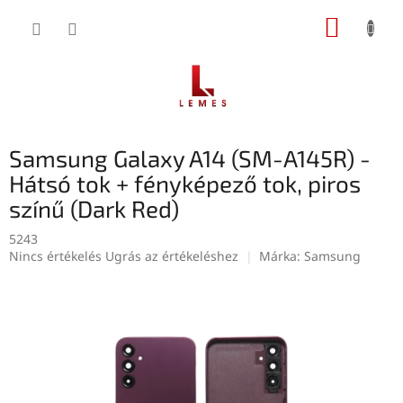
Ugrás
KOSÁR
a
fő
tartalomhoz
Samsung Galaxy A14 (SM-A145R) -
Hátsó tok + fényképező tok, piros
színű (Dark Red)
5243
A
Nincs értékelés
Ugrás az értékeléshez
Márka:
Samsung
termék
átlagos
értékelése
5-
ből
0,0
csillag.