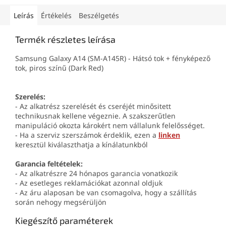
Leírás
Értékelés
Beszélgetés
Termék részletes leírása
Samsung Galaxy A14 (SM-A145R) - Hátsó tok + fényképező
tok, piros színű (Dark Red)
Szerelés:
- Az alkatrész szerelését és cseréjét minősitett
technikusnak kellene végeznie. A szakszerűtlen
manipuláció okozta károkért nem vállalunk felelősséget.
- Ha a szerviz szerszámok érdeklik, ezen a
linken
keresztül kiválaszthatja a kínálatunkból
Garancia feltételek:
- Az alkatrészre 24 hónapos garancia vonatkozik
- Az esetleges reklamációkat azonnal oldjuk
- Az áru alaposan be van csomagolva, hogy a szállítás
során nehogy megsérüljön
Kiegészítő paraméterek