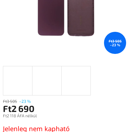
Ft3 505
–23 %
Ft3 505
–23 %
Ft2 690
Ft2 118 ÁFA nélkül
Egységár:
Jelenleg nem kapható