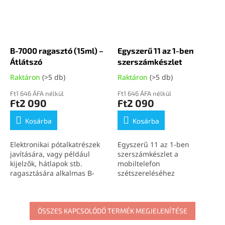
B-7000 ragasztó (15ml) –
Egyszerű 11 az 1-ben
Átlátszó
szerszámkészlet
Raktáron
(>5 db)
Raktáron
(>5 db)
Ft1 646 ÁFA nélkül
Ft1 646 ÁFA nélkül
Ft2 090
Ft2 090
Kosárba
Kosárba
Elektronikai pótalkatrészek
Egyszerű 11 az 1-ben
javítására, vagy például
szerszámkészlet a
kijelzők, hátlapok stb.
mobiltelefon
ragasztására alkalmas B-
szétszereléséhez
7000 (15ml) átlátszó
ragasztó.
ÖSSZES KAPCSOLÓDÓ TERMÉK MEGJELENÍTÉSE