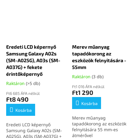
Eredeti LCD képernyő
Merev műanyag
Samsung Galaxy A02s
tapadókorong az
(SM-A025G), A03s (SM-
eszközök felnyitására -
A037G) + fekete
55mm
érintőképernyő
Raktáron
(3 db)
Raktáron
(>5 db)
Ft1 016 ÁFA nélkül
Ft1 290
Ft6 685 ÁFA nélkül
Ft8 490
Kosárba
Kosárba
Merev műanyag
tapadókorong az eszközök
Eredeti LCD képernyő
felnyitására 55 mm-es
Samsung Galaxy A02s (SM-
átmérővel
A025G), A03s (SM-A037G) +