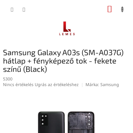
Ugrás
KOSÁR
a
fő
tartalomhoz
Samsung Galaxy A03s (SM-A037G)
hátlap + fényképező tok - fekete
színű (Black)
5300
A
Nincs értékelés
Ugrás az értékeléshez
Márka:
Samsung
termék
átlagos
értékelése
5-
ből
0,0
csillag.