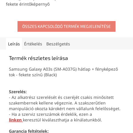
fekete érintőképernyő
ÖSSZES KAPCSOLÓDÓ TERMÉK MEGJELENÍTÉSE
Leírás
Értékelés
Beszélgetés
Termék részletes leírása
Samsung Galaxy A03s (SM-A037G) hátlap + fényképező
tok - fekete színű (Black)
Szerelés:
- Az alkatrész szerelését és cseréjét csakis minősitett
szakembernek kellene végeznie. A szakszerűtlen
manipuláció okozta károkért nem vállalunk felelősséget.
- Ha a szerviz szerszámok érdeklik, ezen a
linken
keresztül kiválaszthatja a kínálatunkból.
Garancia feltételek: