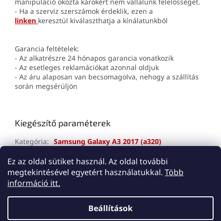
manipuláció okozta károkért nem vállalunk felelősséget.
- Ha a szerviz szerszámok érdeklik, ezen a
linken
keresztül kiválaszthatja a kínálatunkból
Garancia feltételek:
- Az alkatrészre 24 hónapos garancia vonatkozik
- Az esetleges reklamációkat azonnal oldjuk
- Az áru alaposan van becsomagolva, nehogy a szállítás
során megsérüljön
Kiegészítő paraméterek
Kategória
:
Samsung Galaxy A3 2017 (a320)
Jótállás
:
2 év
Ez az oldal sütiket használ. Az oldal további
megtekintésével egyetért használatukkal.
Több
L
információ itt.
á
Shoptet készítette
b
Beállítások
l