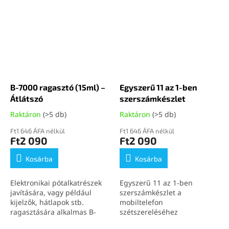
B-7000 ragasztó (15ml) –
Egyszerű 11 az 1-ben
Átlátszó
szerszámkészlet
Raktáron
(>5 db)
Raktáron
(>5 db)
Ft1 646 ÁFA nélkül
Ft1 646 ÁFA nélkül
Ft2 090
Ft2 090
Kosárba
Kosárba
Elektronikai pótalkatrészek
Egyszerű 11 az 1-ben
javítására, vagy például
szerszámkészlet a
kijelzők, hátlapok stb.
mobiltelefon
ragasztására alkalmas B-
szétszereléséhez
7000 (15ml) átlátszó