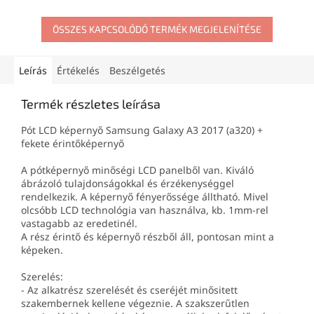
ragasztó.
ÖSSZES KAPCSOLÓDÓ TERMÉK MEGJELENÍTÉSE
Leírás
Értékelés
Beszélgetés
Termék részletes leírása
Pót LCD képernyő Samsung Galaxy A3 2017 (a320) +
fekete érintőképernyő
A pótképernyő minőségi LCD panelből van. Kiváló
ábrázoló tulajdonságokkal és érzékenységgel
rendelkezik. A képernyő fényerőssége álltható. Mivel
olcsóbb LCD technológia van használva, kb. 1mm-rel
vastagabb az eredetinél.
A rész érintő és képernyő részből áll, pontosan mint a
képeken.
Szerelés:
- Az alkatrész szerelését és cseréjét minősitett
szakembernek kellene végeznie. A szakszerűtlen