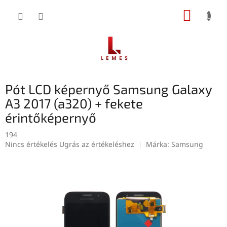
Ugrás
KOSÁR
a
fő
tartalomhoz
Pót LCD képernyő Samsung Galaxy
A3 2017 (a320) + fekete
érintőképernyő
194
A
Nincs értékelés
Ugrás az értékeléshez
Márka:
Samsung
termék
átlagos
értékelése
5-
ből
0,0
csillag.