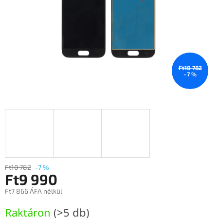
Ft10 782
–7 %
Ft10 782
–7 %
Ft9 990
Ft7 866 ÁFA nélkül
Egységár:
Raktáron
(>5 db)