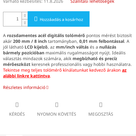
Várható kézbesítés:
11.8.2026
Szállítási lehetőségek
Hozzáadás a kosárhoz
A
rozsdamentes acél digitális tolómérő
pontos mérést biztosít
akár
200 mm / 8 inch
tartományban,
0,01 mm felbontással
. A
jól látható
LCD kijelző
, az
mm/inch váltás
és a
nullázás
bármely pozícióban
maximális rugalmasságot nyújt. Ideális
választás mindazok számára, akik
megbízható és precíz
mérőeszközt
keresnek professzionális vagy hobbi használatra.
Tekintse meg teljes tolómérő kínálatunkat kedvező árakon
az
alábbi linkre kattintva
.
Részletes információ
KÉRDÉS
NYOMON KÖVETÉS
MEGOSZTÁS