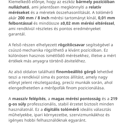
Kiemelkedő előnye, hogy az eszköz
bármely pozícióban
nullázható
, ami jelentősen megkönnyíti a
relatív
méréseket
és a méretek összehasonlítását. A tolómérő
akár
200 mm / 8 inch
mérési tartományt kínál,
0,01 mm
felbontással
és mindössze
±0,02 mm mérési eltéréssel
,
ami rendkívül részletes és pontos eredményeket
garantál.
A felső részen elhelyezett
rögzítőcsavar
segítségével a
csúszó mechanika rögzíthető a kívánt pozícióban. Ez
különösen hasznos ismétlődő mérésekhez, illetve a mért
értékek más anyagra történő átviteléhez.
Az alsó oldalon található
finombeállító görgő
lehetővé
teszi a rendkívül sima és pontos állítást, amely nagy
előnyt jelent részletgazdag, precíz munkák során, ahol
elengedhetetlen a mérőpofák finom pozicionálása.
A
masszív felépítés
, a
magas mérési pontosság
és a
219
g-os súly
professzionális, stabil érzetet biztosít minden
használatnál. Ez a
digitális tolómérő
ideális választás
műhelyekbe, ipari környezetbe, szervizmunkákhoz és
igényes hobbi felhasználóknak egyaránt.