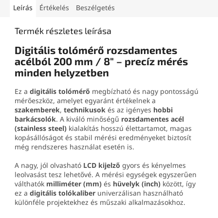
Leírás
Értékelés
Beszélgetés
Termék részletes leírása
Digitális tolómérő rozsdamentes
acélból 200 mm / 8″ – precíz mérés
minden helyzetben
Ez a
digitális tolómérő
megbízható és nagy pontosságú
mérőeszköz, amelyet egyaránt értékelnek a
szakemberek
,
technikusok
és az igényes
hobbi
barkácsolók
. A kiváló minőségű
rozsdamentes acél
(stainless steel)
kialakítás hosszú élettartamot, magas
kopásállóságot és stabil mérési eredményeket biztosít
még rendszeres használat esetén is.
A nagy, jól olvasható
LCD kijelző
gyors és kényelmes
leolvasást tesz lehetővé. A mérési egységek egyszerűen
válthatók
milliméter (mm)
és
hüvelyk (inch)
között, így
ez a
digitális tolókaliber
univerzálisan használható
különféle projektekhez és műszaki alkalmazásokhoz.