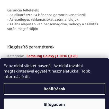
Garancia feltételek:
- Az alkatrészre 24 hónapos garancia vonatkozik
- Az esetleges reklamációkat azonnal oldjuk
- Az áru alaposan van becsomagolva, nehogy a szállítás
során megsérüljön
Kiegészítő paraméterek
Kategória
:
Samsung Galaxy J1 2016 (j120)
Jótállás
:
2 év
Ez az oldal sütiket használ. Az oldal további
megtekintésével egyetért használatukkal.
Több
L
információ itt.
á
Shoptet készítette
b
Beállítások
l
é
Copyright 2026
Lemes
. Minden jog fenntartva.
Süti
c
Elfogadom
beállítások szerkesztése