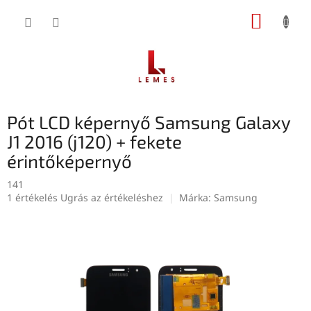
Ugrás
KOSÁR
a
fő
tartalomhoz
Pót LCD képernyő Samsung Galaxy
J1 2016 (j120) + fekete
érintőképernyő
141
A
1 értékelés
Ugrás az értékeléshez
Márka:
Samsung
termék
átlagos
értékelése
5-
ből
5,0
csillag.