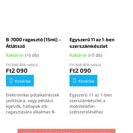
B-7000 ragasztó (15ml) –
Egyszerű 11 az 1-ben
Átlátszó
szerszámkészlet
Raktáron
(>5 db)
Raktáron
(>5 db)
Ft1 646 ÁFA nélkül
Ft1 646 ÁFA nélkül
Ft2 090
Ft2 090
Kosárba
Kosárba
Elektronikai pótalkatrészek
Egyszerű 11 az 1-ben
javítására, vagy például
szerszámkészlet a
kijelzők, hátlapok stb.
mobiltelefon
ragasztására alkalmas B-
szétszereléséhez
7000 (15ml) átlátszó
ragasztó.