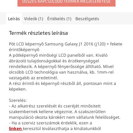
ÖSSZES KAPCSOLÓDÓ TERMÉK MEGJELENÍTÉSE
Leírás
Videók (1)
Értékelés (1)
Beszélgetés
Termék részletes leírása
Pót LCD képernyő Samsung Galaxy J1 2016 (j120) + fekete
érintőképernyő
A pótképernyő minőségi LCD panelből van. Kiváló
ábrázoló tulajdonságokkal és érzékenységgel
rendelkezik. A képernyő fényerőssége álltható. Mivel
olcsóbb LCD technológia van használva, kb. 1mm-rel
vastagabb az eredetinél.
A rész érintő és képernyő részből áll, pontosan mint a
képeken.
Szerelés:
- Az alkatrész szerelését és cseréjét minősitett
szakembernek kellene végeznie. A szakszerűtlen
manipuláció okozta károkért nem vállalunk felelősséget.
- Ha a szerviz szerszámok érdeklik, ezen a
linken
keresztül kiválaszthatja a kínálatunkból