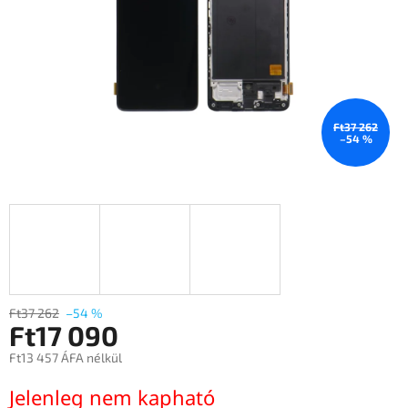
Ft37 262
–54 %
Ft37 262
–54 %
Ft17 090
Ft13 457 ÁFA nélkül
Egységár:
Jelenleg nem kapható