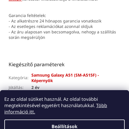
Garancia feltételek:
- Az alkatrészre 24 hónapos garancia vonatkozik
- Az esetleges reklamációkat azonnal oldjuk
- Az áru alaposan van becsomagolva, nehogy a szállítás
során megsérüljön
Kiegészítő paraméterek
Samsung Galaxy A51 (SM-A515F) -
Kategória
:
Képernyők
Jótállás
:
2 év
A tétel elfogyott…
Ez az oldal sütiket használ. Az oldal további
megtekintésével egyetért használatukkal.
Több
L
információ itt.
á
Shoptet készítette
b
Beállítások