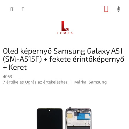
Ugrás
KOSÁR
a
fő
tartalomhoz
Oled képernyő Samsung Galaxy A51
(SM-A515F) + fekete érintőképernyő
+ Keret
4063
A
7 értékelés
Ugrás az értékeléshez
Márka:
Samsung
termék
átlagos
értékelése
5-
ből
5,0
csillag.