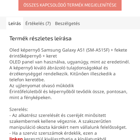
ÖSSZES KAPCSOLÓDÓ TERMÉK MEGJELENÍTÉSE
Leírás
Értékelés (7)
Beszélgetés
Termék részletes leírása
Oled képernyő Samsung Galaxy A51 (SM-A515F) + fekete
érintőképernyő + keret
OLED panel van használva, ugyanúgy, mint az eredetinél.
A képernyő kiváló ábrázoló tulajdonságokkal és
érzékenységgel rendelkezik. Kitűnően illeszkedik a
telefon keretébe.
Az ujjlenyomat olvasó működik
Érintőfelületből és képernyőből tevődik össze, pontosan,
mint a fényképeken.
Szerelés:
- Az alkatrész szerelését és cseréjét minősitett
szakembernek kellene végeznie. A szakszerűtlen
manipuláció okozta károkért nem vállalunk felelősséget.
- Ha a szerviz szerszámok érdeklik, ezen a
linken
keresztül kiválaszthatja a kínálatunkból