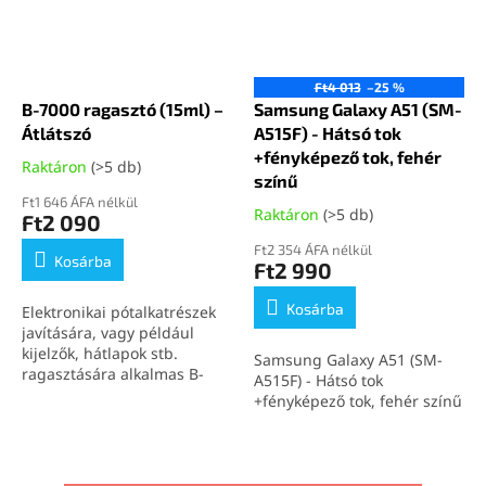
Ft4 013
–25 %
B-7000 ragasztó (15ml) –
Samsung Galaxy A51 (SM-
Átlátszó
A515F) - Hátsó tok
+fényképező tok, fehér
Raktáron
(>5 db)
színű
Ft1 646 ÁFA nélkül
Raktáron
(>5 db)
Ft2 090
Ft2 354 ÁFA nélkül
Kosárba
Ft2 990
Kosárba
Elektronikai pótalkatrészek
javítására, vagy például
kijelzők, hátlapok stb.
Samsung Galaxy A51 (SM-
ragasztására alkalmas B-
A515F) - Hátsó tok
7000 (15ml) átlátszó
+fényképező tok, fehér színű
ragasztó.