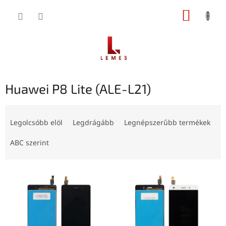
Ugrás
KOSÁR
a
fő
tartalomhoz
Huawei P8 Lite (ALE-L21)
T
e
Legolcsóbb elöl
Legdrágább
Legnépszerűbb termékek
r
m
ABC szerint
é
k
T
e
e
k
r
r
m
e
é
n