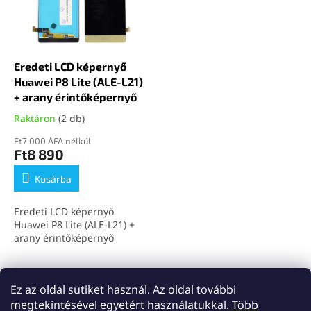
Eredeti LCD képernyő
Huawei P8 Lite (ALE-L21)
+ arany érintőképernyő
Raktáron
(2 db)
Ft7 000 ÁFA nélkül
Ft8 890
Kosárba
Eredeti LCD képernyő
Huawei P8 Lite (ALE-L21) +
arany érintőképernyő
összesen
3
termék
Ez az oldal sütiket használ. Az oldal további
L
i
megtekintésével egyetért használatukkal.
Több