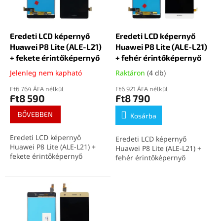
k
d
e
e
k
z
l
Eredeti LCD képernyő
Eredeti LCD képernyő
é
i
Huawei P8 Lite (ALE-L21)
Huawei P8 Lite (ALE-L21)
s
s
+ fekete érintőképernyő
+ fehér érintőképernyő
e
t
Jelenleg nem kapható
Raktáron
(4 db)
á
j
Ft6 764 ÁFA nélkül
Ft6 921 ÁFA nélkül
Ft8 590
Ft8 790
a
BŐVEBBEN
Kosárba
Eredeti LCD képernyő
Eredeti LCD képernyő
Huawei P8 Lite (ALE-L21) +
Huawei P8 Lite (ALE-L21) +
fekete érintőképernyő
fehér érintőképernyő