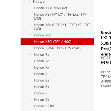
é
r
l
Huawei
k
e
Honor X7 (CMA-LX2)
e
n
Honor X8 (TFY-LX1, TFY-LX2, TFY-
k
d
LX3)
l
e
Honor X8a (CRT-LX1, CRT-LX2, CRT-
i
z
LX3)
Erede
s
é
Honor X8b
LX1, 
t
s
Honor X30i (TFY-AN00)
X30i
á
e
Honor Play6T Pro (TFY-AN40)
Pro (
j
érin
a
Honor 7a
Ft7 78
Honor 7c
Ft9
Honor 7x
Eredet
Honor 8
TFY-LX
Honor 8a
AN00)
feket
Honor 8x
Honor 9
Honor 9x
Honor 9 Lite