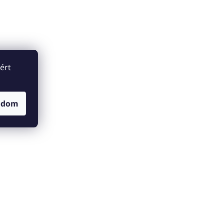
ért
adom