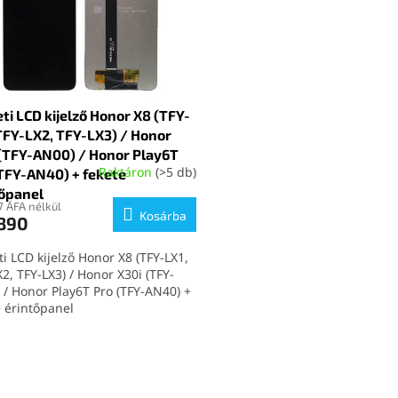
ti LCD kijelző Honor X8 (TFY-
TFY-LX2, TFY-LX3) / Honor
 (TFY-AN00) / Honor Play6T
Raktáron
(>5 db)
TFY-AN40) + fekete
tőpanel
7 ÁFA nélkül
Kosárba
 890
i LCD kijelző Honor X8 (TFY-LX1,
2, TFY-LX3) / Honor X30i (TFY-
 / Honor Play6T Pro (TFY-AN40) +
e érintőpanel
L
i
s