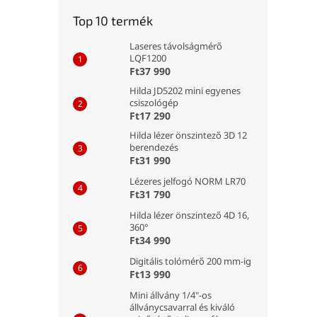
Top 10 termék
Laseres távolságmérő
LQF1200
Ft37 990
Hilda JD5202 mini egyenes
csiszológép
Ft17 290
Hilda lézer önszintező 3D 12
berendezés
Ft31 990
Lézeres jelfogó NORM LR70
Ft31 790
Hilda lézer önszintező 4D 16,
360°
Ft34 990
Digitális tolómérő 200 mm-ig
Ft13 990
Mini állvány 1/4"-os
állványcsavarral és kiváló