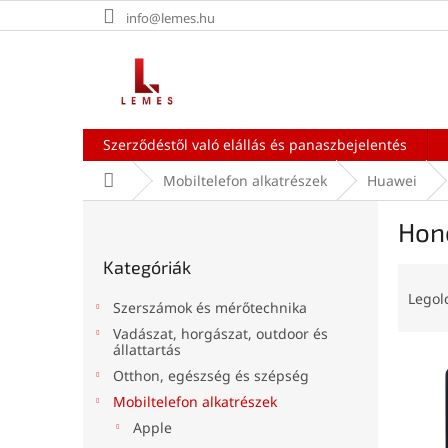
Ugrás
info@lemes.hu
a
fő
tartalomhoz
Szerződéstől való elállás és panaszbejelentés
Kezdőlap
Mobiltelefon alkatrészek
Huawei
O
Hon
l
Kategóriák
d
Kategóriák
átugrása
T
a
e
l
Legol
Szerszámok és mérőtechnika
r
s
Vadászat, horgászat, outdoor és
m
ó
állattartás
T
é
p
Otthon, egészség és szépség
e
k
a
Mobiltelefon alkatrészek
r
e
n
m
k
Apple
e