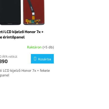
ti LCD kijelző Honor 7x +
e érintőpanel
Raktáron
(>5 db)
0 ÁFA nélkül
Kosárba
 890
i LCD kijelző Honor 7x + fekete
őpanel
L
i
s