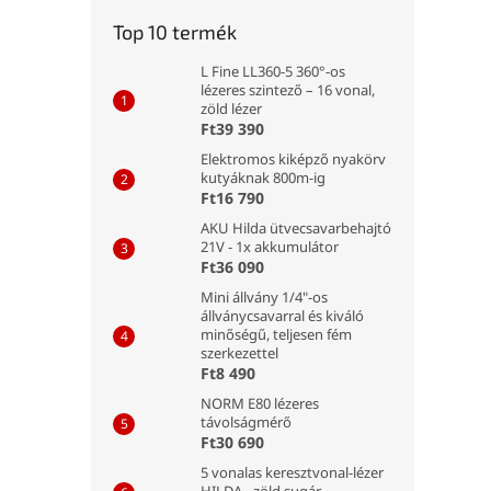
Top 10 termék
L Fine LL360-5 360°-os
lézeres szintező – 16 vonal,
zöld lézer
Ft39 390
Elektromos kiképző nyakörv
kutyáknak 800m-ig
Ft16 790
AKU Hilda ütvecsavarbehajtó
21V - 1x akkumulátor
Ft36 090
Mini állvány 1/4"-os
állványcsavarral és kiváló
minőségű, teljesen fém
szerkezettel
Ft8 490
NORM E80 lézeres
távolságmérő
Ft30 690
5 vonalas keresztvonal-lézer