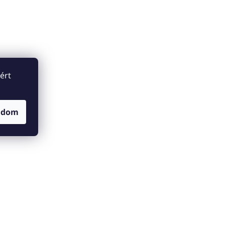
ért
adom