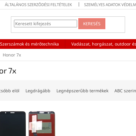
ÁLTALÁNOS SZERZŐDÉSI FELTÉTELEK
SZEMÉLYES ADATOK VÉDELM
KERESÉS
Szerszámok és mérőtechnika
Vadászat, horgászat, outdoor és
Honor 7x
or 7x
csóbb elöl
Legdrágább
Legnépszerűbb termékek
ABC szerin