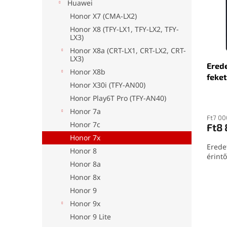
é
r
l
Huawei
k
e
Honor X7 (CMA-LX2)
e
n
Honor X8 (TFY-LX1, TFY-LX2, TFY-
k
d
LX3)
l
e
Honor X8a (CRT-LX1, CRT-LX2, CRT-
i
z
LX3)
Erede
s
é
Honor X8b
feket
t
s
Honor X30i (TFY-AN00)
á
e
Honor Play6T Pro (TFY-AN40)
j
a
Honor 7a
Ft7 00
Honor 7c
Ft8
Honor 7x
Eredet
Honor 8
érint
Honor 8a
Honor 8x
Honor 9
Honor 9x
Honor 9 Lite