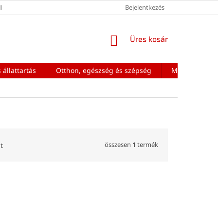
ÉNEK FELTÉTELEI
Bejelentkezés
KOSÁR
Üres kosár
 állattartás
Otthon, egészség és szépség
Mobiltelefon a
összesen
1
termék
t