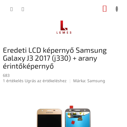
Ugrás
KOSÁR
a
fő
tartalomhoz
Eredeti LCD képernyő Samsung
Galaxy J3 2017 (j330) + arany
érintőképernyő
683
A
1 értékelés
Ugrás az értékeléshez
Márka:
Samsung
termék
átlagos
értékelése
5-
ből
5,0
csillag.