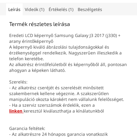
Leírás
Videók (1)
Értékelés (1)
Beszélgetés
Termék részletes leírása
Eredeti LCD képernyő Samsung Galaxy J3 2017 (j330) +
arany érintőképernyő
A képernyő kiváló ábrázolási tulajdonságokkal és
érzékenységgel rendelkezik. Nagyszerűen illeszkedik a
telefon keretébe.
Az alkatrész érintőfelületből és képernyőből áll, pontosan
ahogyan a képeken látható.
Szerelés:
- Az alkatrész cseréjét és szerelését minősitett
szakembernek kellene végeznie. A szakszerűtlen
manipuláció okozta károkért nem vállalunk felelősséget.
- Ha a szerviz szerszámok érdeklik, ezen a
linken
keresztül kiválaszthatja a kínálatunkból
Garancia feltétek:
- Az alkatrészre 24 hónapos garancia vonatkozik