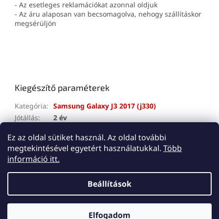
- Az esetleges reklamációkat azonnal oldjuk
- Az áru alaposan van becsomagolva, nehogy szállításkor
megsérüljön
Kiegészítő paraméterek
Kategória
:
Samsung Galaxy J3 2017 (j330)
Jótállás
:
2 év
A tétel elfogyott…
Ez az oldal sütiket használ. Az oldal további
megtekintésével egyetért használatukkal.
Több
L
információ itt.
á
Shoptet készítette
b
Beállítások
l
é
Copyright 2026
Lemes
. Minden jog fenntartva.
Süti
c
Elfogadom
beállítások szerkesztése