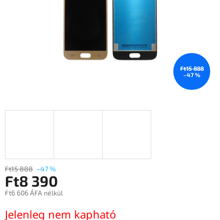
Ft15 888
–47 %
Ft15 888
–47 %
Ft8 390
Ft6 606 ÁFA nélkül
Egységár:
Jelenleg nem kapható