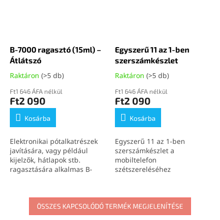
B-7000 ragasztó (15ml) –
Egyszerű 11 az 1-ben
Átlátszó
szerszámkészlet
Raktáron
(>5 db)
Raktáron
(>5 db)
Ft1 646 ÁFA nélkül
Ft1 646 ÁFA nélkül
Ft2 090
Ft2 090
Kosárba
Kosárba
Elektronikai pótalkatrészek
Egyszerű 11 az 1-ben
javítására, vagy például
szerszámkészlet a
kijelzők, hátlapok stb.
mobiltelefon
ragasztására alkalmas B-
szétszereléséhez
7000 (15ml) átlátszó
ragasztó.
ÖSSZES KAPCSOLÓDÓ TERMÉK MEGJELENÍTÉSE