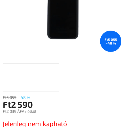
Ft5 055
–48 %
Ft5 055
–48 %
Ft2 590
Ft2 039 ÁFA nélkül
Egységár:
Jelenleg nem kapható