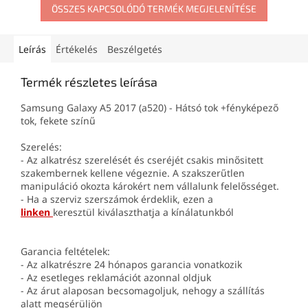
ÖSSZES KAPCSOLÓDÓ TERMÉK MEGJELENÍTÉSE
Leírás
Értékelés
Beszélgetés
Termék részletes leírása
Samsung Galaxy A5 2017 (a520) - Hátsó tok +fényképező
tok, fekete színű
Szerelés:
- Az alkatrész szerelését és cseréjét csakis minősitett
szakembernek kellene végeznie. A szakszerűtlen
manipuláció okozta károkért nem vállalunk felelősséget.
- Ha a szerviz szerszámok érdeklik, ezen a
linken
keresztül kiválaszthatja a kínálatunkból
Garancia feltételek:
- Az alkatrészre 24 hónapos garancia vonatkozik
- Az esetleges reklamációt azonnal oldjuk
- Az árut alaposan becsomagoljuk, nehogy a szállítás
alatt megsérüljön