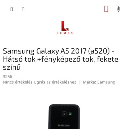
Ugrás
KOSÁR
a
fő
tartalomhoz
Samsung Galaxy A5 2017 (a520) -
Hátsó tok +fényképező tok, fekete
színű
3266
A
Nincs értékelés
Ugrás az értékeléshez
Márka:
Samsung
termék
átlagos
értékelése
5-
ből
0,0
csillag.