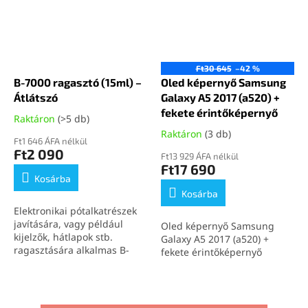
Ft30 645
–42 %
B-7000 ragasztó (15ml) –
Oled képernyő Samsung
Átlátszó
Galaxy A5 2017 (a520) +
fekete érintőképernyő
Raktáron
(>5 db)
Raktáron
(3 db)
Ft1 646 ÁFA nélkül
Ft2 090
Ft13 929 ÁFA nélkül
Ft17 690
Kosárba
Kosárba
Elektronikai pótalkatrészek
javítására, vagy például
Oled képernyő Samsung
kijelzők, hátlapok stb.
Galaxy A5 2017 (a520) +
ragasztására alkalmas B-
fekete érintőképernyő
7000 (15ml) átlátszó
ragasztó.