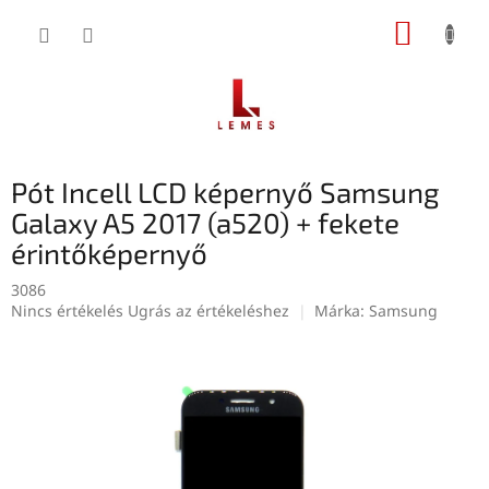
Ugrás
KOSÁR
a
fő
tartalomhoz
Pót Incell LCD képernyő Samsung
Galaxy A5 2017 (a520) + fekete
érintőképernyő
3086
A
Nincs értékelés
Ugrás az értékeléshez
Márka:
Samsung
termék
átlagos
értékelése
5-
ből
0,0
csillag.