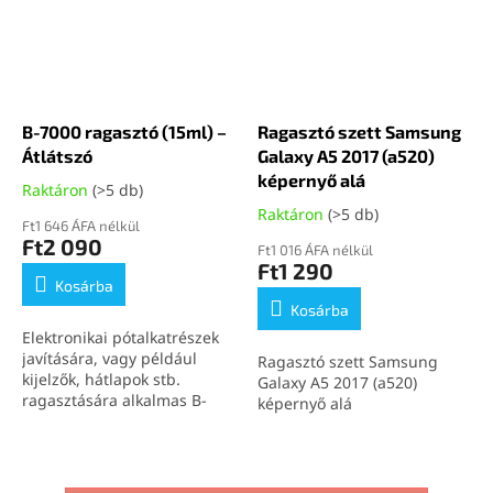
B-7000 ragasztó (15ml) –
Ragasztó szett Samsung
Átlátszó
Galaxy A5 2017 (a520)
képernyő alá
Raktáron
(>5 db)
Raktáron
(>5 db)
Ft1 646 ÁFA nélkül
Ft2 090
Ft1 016 ÁFA nélkül
Ft1 290
Kosárba
Kosárba
Elektronikai pótalkatrészek
javítására, vagy például
Ragasztó szett Samsung
kijelzők, hátlapok stb.
Galaxy A5 2017 (a520)
ragasztására alkalmas B-
képernyő alá
7000 (15ml) átlátszó
ragasztó.