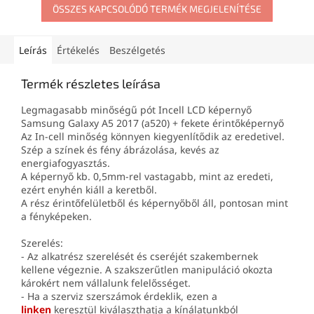
ÖSSZES KAPCSOLÓDÓ TERMÉK MEGJELENÍTÉSE
Leírás
Értékelés
Beszélgetés
Termék részletes leírása
Legmagasabb minőségű pót Incell LCD képernyő
Samsung Galaxy A5 2017 (a520) + fekete érintőképernyő
Az In-cell minőség könnyen kiegyenlítődik az eredetivel.
Szép a színek és fény ábrázolása, kevés az
energiafogyasztás.
A képernyő kb. 0,5mm-rel vastagabb, mint az eredeti,
ezért enyhén kiáll a keretből.
A rész érintőfelületből és képernyőből áll, pontosan mint
a fényképeken.
Szerelés:
- Az alkatrész szerelését és cseréjét szakembernek
kellene végeznie. A szakszerűtlen manipuláció okozta
károkért nem vállalunk felelősséget.
- Ha a szerviz szerszámok érdeklik, ezen a
linken
keresztül kiválaszthatja a kínálatunkból