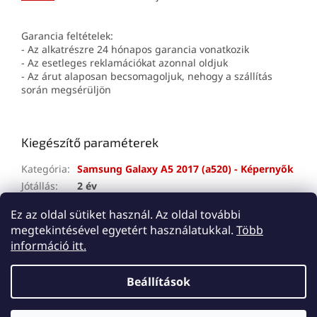
Garancia feltételek:
- Az alkatrészre 24 hónapos garancia vonatkozik
- Az esetleges reklamációkat azonnal oldjuk
- Az árut alaposan becsomagoljuk, nehogy a szállítás
során megsérüljön
Kiegészítő paraméterek
Kategória
:
Samsung Galaxy A5 2017 (a520) - Képernyők
Jótállás
:
2 év
A tétel elfogyott…
Ez az oldal sütiket használ. Az oldal további
megtekintésével egyetért használatukkal.
Több
L
információ itt.
á
Shoptet készítette
b
Beállítások
l
é
Copyright 2026
Lemes
. Minden jog fenntartva.
Süti