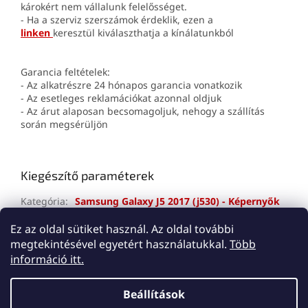
károkért nem vállalunk felelősséget.
- Ha a szerviz szerszámok érdeklik, ezen a
linken
keresztül kiválaszthatja a kínálatunkból
Garancia feltételek:
- Az alkatrészre 24 hónapos garancia vonatkozik
- Az esetleges reklamációkat azonnal oldjuk
- Az árut alaposan becsomagoljuk, nehogy a szállítás
során megsérüljön
Kiegészítő paraméterek
Kategória
:
Samsung Galaxy J5 2017 (j530) - Képernyők
Jótállás
:
2 év
Ez az oldal sütiket használ. Az oldal további
megtekintésével egyetért használatukkal.
Több
L
információ itt.
á
Shoptet készítette
b
Beállítások
l