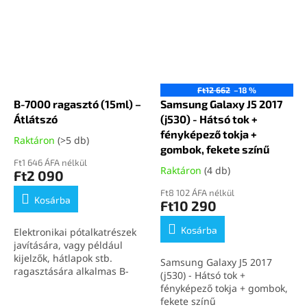
Ft12 662
–18 %
B-7000 ragasztó (15ml) –
Samsung Galaxy J5 2017
Átlátszó
(j530) - Hátsó tok +
fényképező tokja +
Raktáron
(>5 db)
gombok, fekete színű
Ft1 646 ÁFA nélkül
Raktáron
(4 db)
Ft2 090
Ft8 102 ÁFA nélkül
Kosárba
Ft10 290
Kosárba
Elektronikai pótalkatrészek
javítására, vagy például
kijelzők, hátlapok stb.
Samsung Galaxy J5 2017
ragasztására alkalmas B-
(j530) - Hátsó tok +
7000 (15ml) átlátszó
fényképező tokja + gombok,
ragasztó.
fekete színű