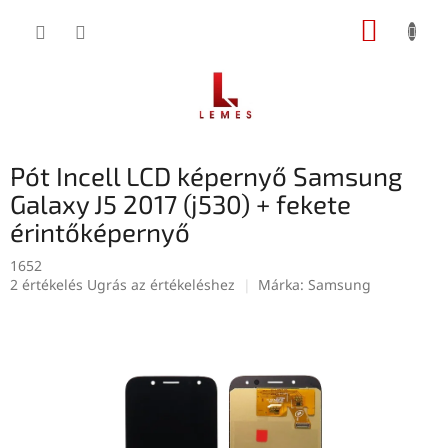
Ugrás
KOSÁR
a
fő
tartalomhoz
Pót Incell LCD képernyő Samsung
Galaxy J5 2017 (j530) + fekete
érintőképernyő
1652
A
2 értékelés
Ugrás az értékeléshez
Márka:
Samsung
termék
átlagos
értékelése
5-
ből
5,0
csillag.