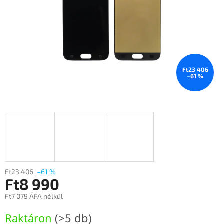
Ft23 406
–61 %
Ft23 406
–61 %
Ft8 990
Ft7 079 ÁFA nélkül
Egységár:
Raktáron
(>5 db)