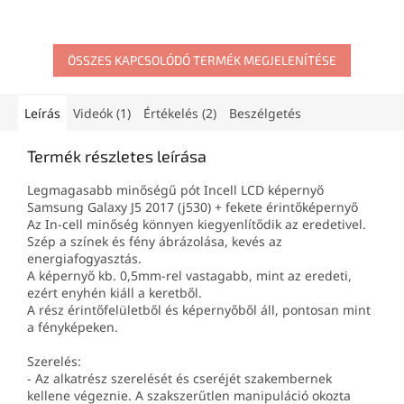
ÖSSZES KAPCSOLÓDÓ TERMÉK MEGJELENÍTÉSE
Leírás
Videók (1)
Értékelés (2)
Beszélgetés
Termék részletes leírása
Legmagasabb minőségű pót Incell LCD képernyő
Samsung Galaxy J5 2017 (j530) + fekete érintőképernyő
Az In-cell minőség könnyen kiegyenlítődik az eredetivel.
Szép a színek és fény ábrázolása, kevés az
energiafogyasztás.
A képernyő kb. 0,5mm-rel vastagabb, mint az eredeti,
ezért enyhén kiáll a keretből.
A rész érintőfelületből és képernyőből áll, pontosan mint
a fényképeken.
Szerelés:
- Az alkatrész szerelését és cseréjét szakembernek
kellene végeznie. A szakszerűtlen manipuláció okozta