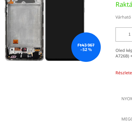
Rakt
Várható 
Ft43 967
–52 %
Oled ké
A726B) +
Részlete
NYOM
MEGO