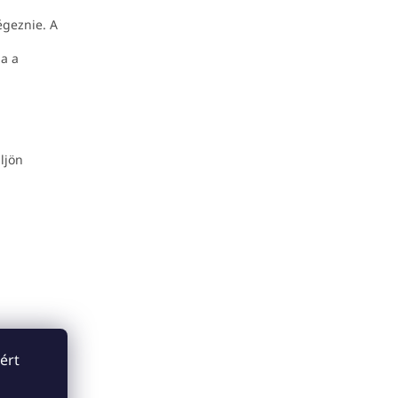
égeznie. A
ja a
ljön
ért