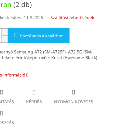
áron
(2 db)
kézbesítés:
11.8.2026
Szállítási lehetőségek
Hozzáadás a kosárhoz
pernyő Samsung A72 (SM-A725F), A72 5G (SM-
 fekete érintőképernyő + Keret (Awesome Black)
s információ
TATÁS
KÉRDÉS
NYOMON KÖVETÉS
SZTÁS