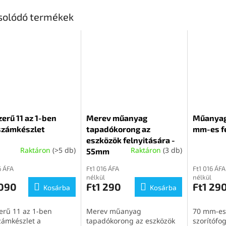
solódó termékek
erű 11 az 1-ben
Merev műanyag
Műanyag 
számkészlet
tapadókorong az
mm-es f
eszközök felnyitására -
Raktáron
(>5 db)
Raktáron
(3 db)
55mm
6 ÁFA
Ft1 016 ÁFA
Ft1 016 ÁFA
nélkül
nélkül
 090
Ft1 290
Ft1 29
Kosárba
Kosárba
erű 11 az 1-ben
Merev műanyag
70 mm-es
zámkészlet a
tapadókorong az eszközök
szorítófo