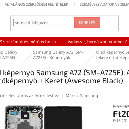
ÁLTALÁNOS SZERZŐDÉSI FELTÉTELEK
SZEMÉLYES ADATOK VÉDELM
KERESÉS
Szerszámok és mérőtechnika
Vadászat, horgászat, outdoor és
g Galaxy
Samsung Galaxy A72 (SM-
Oled képernyő S
M-A725F)
A725F) - Képernyők
fekete érintőkép
d képernyő Samsung A72 (SM-A725F), A
ntőképernyő + Keret (Awesome Black)
rtékelés
Ugrás az értékeléshez
Márka:
Samsung
Ft43 967
Ft2
ése
Ft16 291
Egységár