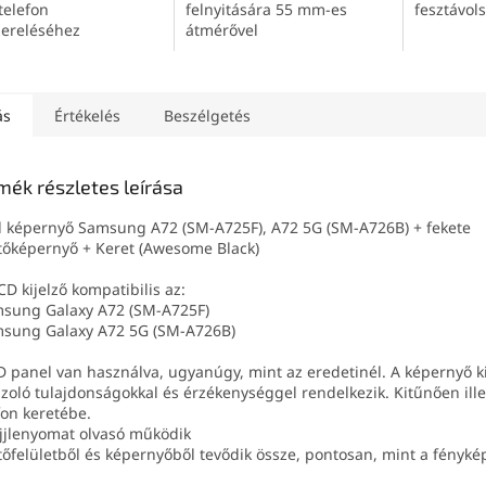
telefon
felnyitására 55 mm-es
fesztávol
zereléséhez
átmérővel
ás
Értékelés
Beszélgetés
mék részletes leírása
 képernyő Samsung A72 (SM-A725F), A72 5G (SM-A726B) + fekete
tőképernyő + Keret (Awesome Black)
CD kijelző kompatibilis az:
sung Galaxy A72 (SM-A725F)
sung Galaxy A72 5G (SM-A726B)
 panel van használva, ugyanúgy, mint az eredetinél. A képernyő k
zoló tulajdonságokkal és érzékenységgel rendelkezik. Kitűnően ille
fon keretébe.
jjlenyomat olvasó működik
tőfelületből és képernyőből tevődik össze, pontosan, mint a fényké