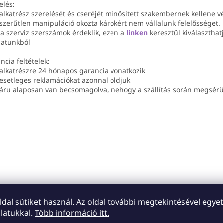
elés:
 alkatrész szerelését és cseréjét minősitett szakembernek kellene v
szerűtlen manipuláció okozta károkért nem vállalunk felelősséget.
 a szerviz szerszámok érdeklik, ezen a
linken
keresztül kiválaszthat
latunkból
ncia feltételek:
 alkatrészre 24 hónapos garancia vonatkozik
 esetleges reklamációkat azonnal oldjuk
 áru alaposan van becsomagolva, nehogy a szállítás során megsérü
oldal sütiket használ. Az oldal további megtekintésével egyet
latukkal.
Több információ itt.