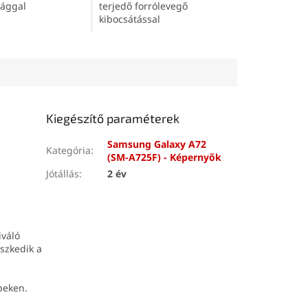
sággal
terjedő forrólevegő
kibocsátással
Kiegészítő paraméterek
Samsung Galaxy A72
Kategória
:
(SM-A725F) - Képernyők
Jótállás
:
2 év
iváló
szkedik a
peken.