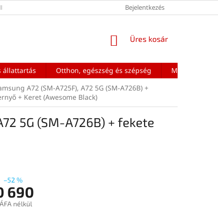
ÉNEK FELTÉTELEI
Bejelentkezés
KOSÁR
Üres kosár
 állattartás
Otthon, egészség és szépség
Mobiltelefon a
amsung A72 (SM-A725F), A72 5G (SM-A726B) +
ernyő + Keret (Awesome Black)
72 5G (SM-A726B) + fekete
–52 %
0 690
 ÁFA nélkül
: