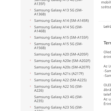
mobil
A135F)
széts
Samsung Galaxy A13 5G (SM-
A136B)
Samsung Galaxy A14 (SM-A145R)
Leír
Samsung Galaxy A14 5G (SM-
A146B)
Samsung Galaxy A15 (SM-A155F)
Ter
Samsung Galaxy A15 5G (SM-
A156B)
Oled
Samsung Galaxy A20 (SM-A205F)
érin
Samsung Galaxy A20e (SM-A202F)
Az L
Samsung Galaxy A20s (SM-A207F)
-Sam
Samsung Galaxy A21s (A217F)
-Sam
Samsung Galaxy A22 (SM-A225)
OLED
Samsung Galaxy A22 5G (SM-
ábrá
A226)
tele
Samsung Galaxy A23 4G (SM-
Az u
A235)
Érin
Samsung Galaxy A23 5G (SM-