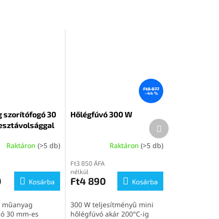
Ft8 877
–44 %
szorítófogó 30
Hőlégfúvó 300 W
Következő
esztávolsággal
termék
Raktáron
(>5 db)
Raktáron
(>5 db)
Ft3 850 ÁFA
nélkül
0
Ft4 890
Kosárba
Kosárba
 műanyag
300 W teljesítményű mini
gó 30 mm-es
hőlégfúvó akár 200°C-ig