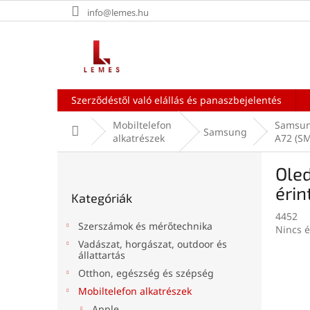
Ugrás
info@lemes.hu
a
fő
tartalomhoz
Szerződéstől való elállás és panaszbejelentés
Mobiltelefon
Samsun
Kezdőlap
Samsung
alkatrészek
A72 (S
O
Ole
l
Kategóriák
d
éri
Kategóriák
átugrása
a
4452
l
Szerszámok és mérőtechnika
A
Nincs é
s
termék
Vadászat, horgászat, outdoor és
ó
állattartás
átlagos
p
értékel
Otthon, egészség és szépség
a
5-
Mobiltelefon alkatrészek
n
ből
0,0
Apple