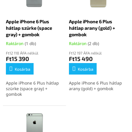
k
d
e
e
k
z
l
Apple iPhone 6 Plus
Apple iPhone 6 Plus
é
i
hátlap szürke (space
hátlap arany (gold) +
s
s
gray) + gombok
gombok
e
t
Raktáron
(1 db)
Raktáron
(2 db)
á
j
Ft12 118 ÁFA nélkül
Ft12 197 ÁFA nélkül
Ft15 390
Ft15 490
a
Kosárba
Kosárba
Apple iPhone 6 Plus hátlap
Apple iPhone 6 Plus hátlap
szürke (space gray) +
arany (gold) + gombok
gombok