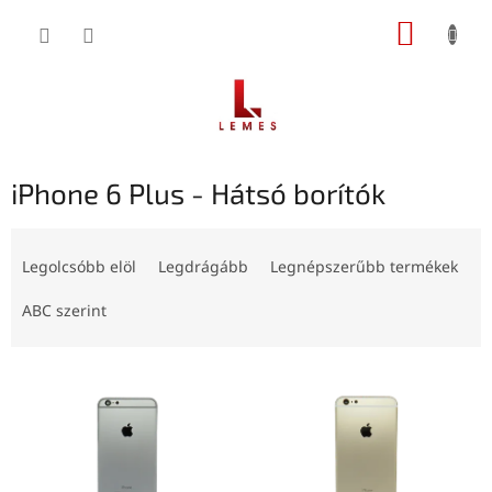
Ugrás
KOSÁR
a
fő
tartalomhoz
iPhone 6 Plus - Hátsó borítók
T
e
Legolcsóbb elöl
Legdrágább
Legnépszerűbb termékek
r
m
ABC szerint
é
k
T
e
e
k
r
r
m
e
é
n