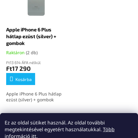
Apple iPhone 6 Plus
hátlap ezüst (silver) +
gombok
Raktáron
(2 db)
Ft13 614 ÁFA nélkül
Ft17 290
Kosárba
Apple iPhone 6 Plus hátlap
ezüst (silver) + gombok
összesen
3
termék
Ez az oldal sütiket használ. Az oldal további
L
i
megtekintésével egyetért használatukkal.
Több
s
L
információ itt.