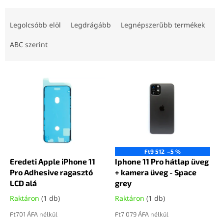
T
e
Legolcsóbb elöl
Legdrágább
Legnépszerűbb termékek
r
m
ABC szerint
é
k
T
e
e
k
r
r
m
e
é
n
k
d
e
e
k
z
Ft9 512
–5 %
l
Eredeti Apple iPhone 11
Iphone 11 Pro hátlap üveg
é
i
Pro Adhesive ragasztó
+ kamera üveg - Space
s
s
LCD alá
grey
e
t
Raktáron
(1 db)
Raktáron
(1 db)
á
j
Ft701 ÁFA nélkül
Ft7 079 ÁFA nélkül