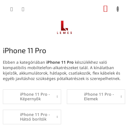
Ugrás
KOSÁR
a
fő
tartalomhoz
iPhone 11 Pro
Ebben a kategóriában
iPhone 11 Pro
készülékhez való
kompatibilis mobiltelefon-alkatrészeket talál. A kínálatban
kijelzők, akkumulátorok, hátlapok, csatlakozók, flex kábelek és
egyéb javításhoz szükséges pótalkatrészek is szerepelhetnek.
iPhone 11 Pro -
iPhone 11 Pro -
Képernyők
Elemek
iPhone 11 Pro -
Hátsó borítók