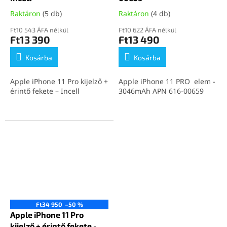
Raktáron
(5 db)
Raktáron
(4 db)
Ft10 543 ÁFA nélkül
Ft10 622 ÁFA nélkül
Ft13 390
Ft13 490
Kosárba
Kosárba
Apple iPhone 11 Pro kijelző +
Apple iPhone 11 PRO elem -
érintő fekete – Incell
3046mAh APN 616-00659
Ft34 950
–50 %
Apple iPhone 11 Pro
kijelző + érintő fekete -