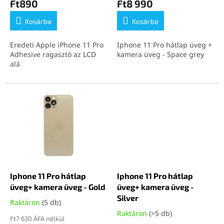
Ft890
Ft8 990
a
Kosárba
Kosárba
Eredeti Apple iPhone 11 Pro
Iphone 11 Pro hátlap üveg +
Adhesive ragasztó az LCD
kamera üveg - Space grey
alá
Iphone 11 Pro hátlap
Iphone 11 Pro hátlap
üveg+ kamera üveg - Gold
üveg+ kamera üveg -
Silver
Raktáron
(5 db)
Raktáron
(>5 db)
Ft7 630 ÁFA nélkül