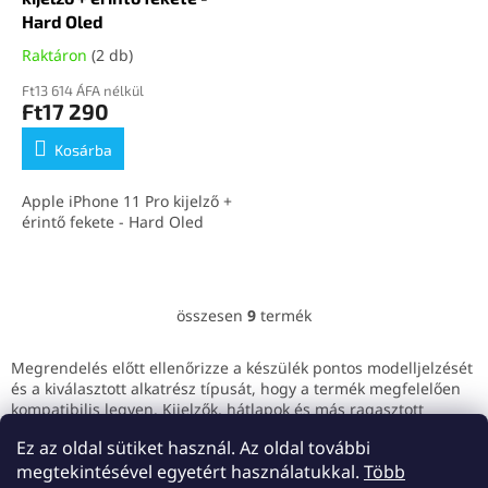
Hard Oled
Raktáron
(2 db)
Ft13 614 ÁFA nélkül
Ft17 290
Kosárba
Apple iPhone 11 Pro kijelző +
érintő fekete - Hard Oled
összesen
9
termék
L
i
s
Megrendelés előtt ellenőrizze a készülék pontos modelljelzését
t
és a kiválasztott alkatrész típusát, hogy a termék megfelelően
a
kompatibilis legyen. Kijelzők, hátlapok és más ragasztott
i
alkatrészek cseréjénél javasolt a megfelelő szerszámok
Ez az oldal sütiket használ. Az oldal további
r
használata vagy szakember segítsége.
á
megtekintésével egyetért használatukkal.
Több