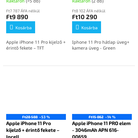
Raktáron
(>5 db)
Raktáron
(2 db)
Ft7 787 ÁFA nélkül
Ft8 102 ÁFA nélkül
Ft9 890
Ft10 290
Kosárba
Kosárba
Apple iPhone 11 Pro kijelző +
Iphone 11 Pro hátlap üveg+
érintő fekete – TFT
kamera üveg - Green
Ft28 588
–53 %
Ft15 862
–14 %
Apple iPhone 11 Pro
Apple iPhone 11 PRO elem
kijelző + érintő fekete –
- 3046mAh APN 616-
Incell
00659