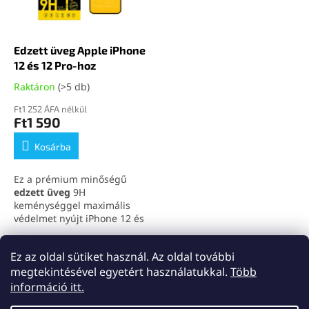
k
d
e
e
k
z
l
Edzett üveg Apple iPhone
é
i
12 és 12 Pro-hoz
s
s
e
Raktáron
(>5 db)
t
á
Ft1 252 ÁFA nélkül
Ft1 590
j
a
Kosárba
Ez a prémium minőségű
edzett üveg
9H
keménységgel maximális
védelmet nyújt iPhone 12 és
iPhone 12 Pro készüléked
kijelzőjének. Kompatibilis
összesen
1
termék
L
Ez az oldal sütiket használ. Az oldal további
mindkét modellel, megőrzi a
i
kijelző érzékenységét és HD
megtekintésével egyetért használatukkal.
Több
s
L
képminőségét, miközben
információ itt.
t
taszítja a zsírt és az
á
a