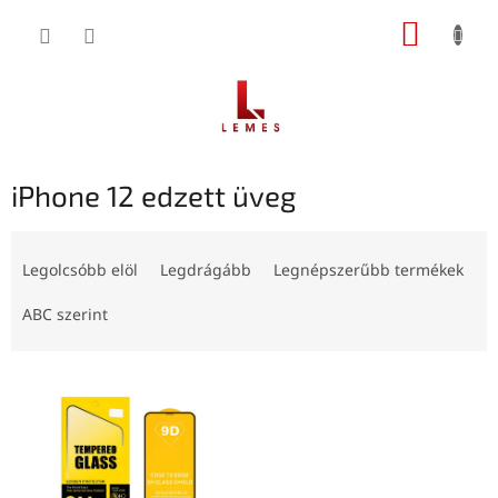
Ugrás
KOSÁR
a
fő
tartalomhoz
iPhone 12 edzett üveg
T
e
Legolcsóbb elöl
Legdrágább
Legnépszerűbb termékek
r
m
ABC szerint
é
k
T
e
e
k
r
r
m
e
é
n