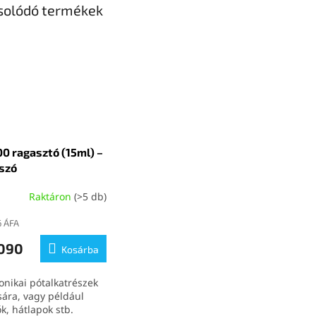
solódó termékek
0 ragasztó (15ml) –
szó
Raktáron
(>5 db)
6 ÁFA
 090
Kosárba
onikai pótalkatrészek
sára, vagy például
ők, hátlapok stb.