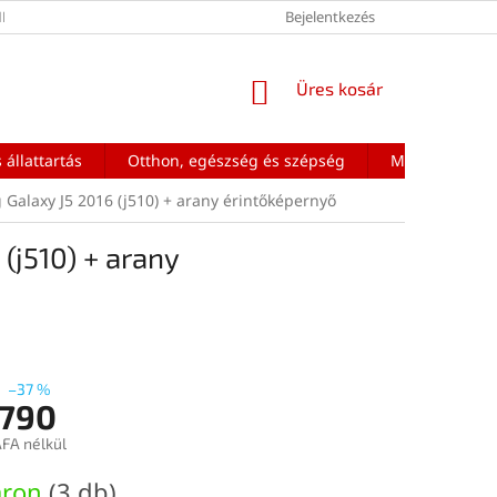
ÉNEK FELTÉTELEI
Bejelentkezés
KOSÁR
Üres kosár
 állattartás
Otthon, egészség és szépség
Mobiltelefon a
Galaxy J5 2016 (j510) + arany érintőképernyő
(j510) + arany
–37 %
 790
ÁFA nélkül
:
áron
(3 db)