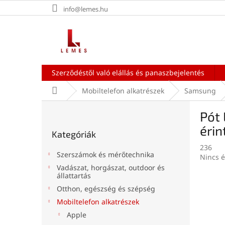
Ugrás
info@lemes.hu
a
fő
tartalomhoz
Szerződéstől való elállás és panaszbejelentés
Kezdőlap
Mobiltelefon alkatrészek
Samsung
O
Pót 
l
Kategóriák
d
éri
Kategóriák
átugrása
a
236
l
Szerszámok és mérőtechnika
A
Nincs é
s
termék
Vadászat, horgászat, outdoor és
ó
állattartás
átlagos
p
értékel
Otthon, egészség és szépség
a
5-
Mobiltelefon alkatrészek
n
ből
0,0
Apple
e
csillag.