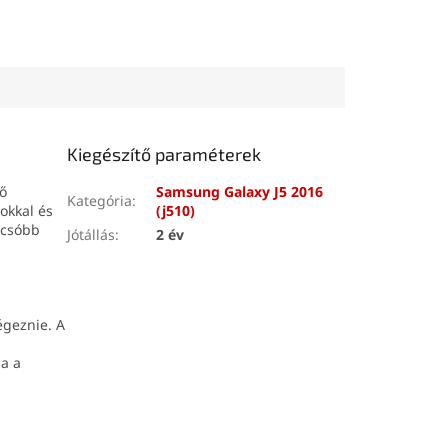
Kiegészítő paraméterek
ő
Samsung Galaxy J5 2016
Kategória
:
okkal és
(j510)
lcsóbb
Jótállás
:
2 év
égeznie. A
ja a