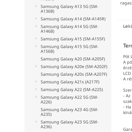
ragas
Samsung Galaxy A13 5G (SM-
7000 (
A136B)
ragas
Samsung Galaxy A14 (SM-A145R)
Leír
Samsung Galaxy A14 5G (SM-
A146B)
Samsung Galaxy A15 (SM-A155F)
Ter
Samsung Galaxy A15 5G (SM-
A156B)
Pót 
Samsung Galaxy A20 (SM-A205F)
A pó
Samsung Galaxy A20e (SM-A202F)
érzé
LCD 
Samsung Galaxy A20s (SM-A207F)
A ré
Samsung Galaxy A21s (A217F)
Samsung Galaxy A22 (SM-A225)
Szer
- Az
Samsung Galaxy A22 5G (SM-
szak
A226)
- Ha
Samsung Galaxy A23 4G (SM-
kíná
A235)
Samsung Galaxy A23 5G (SM-
A236)
Gara