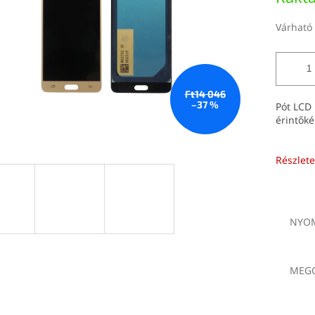
Várható 
Ft14 046
–37 %
Pót LCD 
érintők
Részlete
NYOM
MEGO