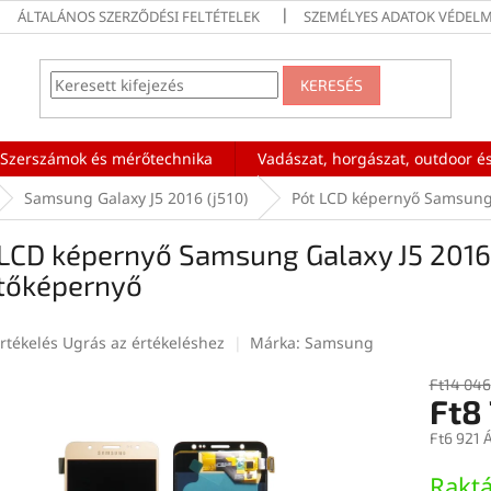
ÁLTALÁNOS SZERZŐDÉSI FELTÉTELEK
SZEMÉLYES ADATOK VÉDELM
KERESÉS
Szerszámok és mérőtechnika
Vadászat, horgászat, outdoor és
Samsung Galaxy J5 2016 (j510)
Pót LCD képernyő Samsung 
LCD képernyő Samsung Galaxy J5 2016 
ntőképernyő
rtékelés
Ugrás az értékeléshez
Márka:
Samsung
Ft14 046
Ft8
ése
Ft6 921 
Egységár
Rakt