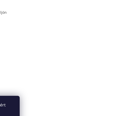
ljön
ért