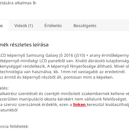
ztására alkalmas B-
15ml) átlátszó
ztó.
ás
Videók (1)
Értékelés
Beszélgetés
mék részletes leírása
LCD képernyő Samsung Galaxy J5 2016 (j510) + arany érintőképerny
tképernyő minőségi LCD panelből van. Kiváló ábrázoló tulajdonság
kenységgel rendelkezik. A képernyő fényerőssége álltható. Mivel o
technológia van használva, kb. 1mm-rel vastagabb az eredetinél.
sz érintő és képernyő részből áll, pontosan mint a képeken.
elés:
 alkatrész szerelését és cseréjét minősitett szakembernek kellene v
szerűtlen manipuláció okozta károkért nem vállalunk felelősséget.
 a szerviz szerszámok érdeklik, ezen a
linken
keresztül kiválaszthat
latunkból
ncia feltételek: