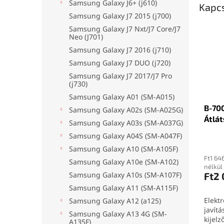
Samsung Galaxy J6+ (j610)
Kapc
Samsung Galaxy J7 2015 (j700)
Samsung Galaxy J7 Nxt/J7 Core/J7
Neo (J701)
Samsung Galaxy J7 2016 (j710)
Samsung Galaxy J7 DUO (j720)
Samsung Galaxy J7 2017/J7 Pro
(j730)
Samsung Galaxy A01 (SM-A015)
B-700
Samsung Galaxy A02s (SM-A025G)
Átlát
Samsung Galaxy A03s (SM-A037G)
Samsung Galaxy A04S (SM-A047F)
Samsung Galaxy A10 (SM-A105F)
Ft1 64
Samsung Galaxy A10e (SM-A102)
nélkül
Ft2
Samsung Galaxy A10s (SM-A107F)
Samsung Galaxy A11 (SM-A115F)
Elektr
Samsung Galaxy A12 (a125)
javítá
Samsung Galaxy A13 4G (SM-
kijelz
A135F)