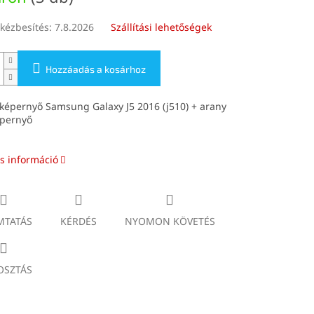
kézbesítés:
7.8.2026
Szállítási lehetőségek
Hozzáadás a kosárhoz
képernyő Samsung Galaxy J5 2016 (j510) + arany
épernyő
s információ
TATÁS
KÉRDÉS
NYOMON KÖVETÉS
SZTÁS