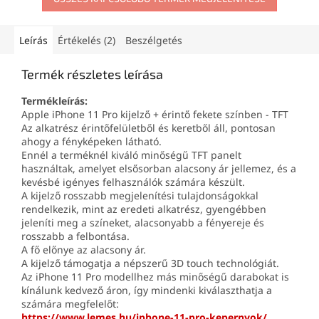
Leírás
Értékelés (2)
Beszélgetés
Termék részletes leírása
Termékleírás:
Apple iPhone 11 Pro kijelző + érintő fekete színben - TFT
Az alkatrész érintőfelületből és keretből áll, pontosan
ahogy a fényképeken látható.
Ennél a terméknél kiváló minőségű TFT panelt
használtak, amelyet elsősorban alacsony ár jellemez, és a
kevésbé igényes felhasználók számára készült.
A kijelző rosszabb megjelenítési tulajdonságokkal
rendelkezik, mint az eredeti alkatrész, gyengébben
jeleníti meg a színeket, alacsonyabb a fényereje és
rosszabb a felbontása.
A fő előnye az alacsony ár.
A kijelző támogatja a népszerű 3D touch technológiát.
Az iPhone 11 Pro modellhez más minőségű darabokat is
kínálunk kedvező áron, így mindenki kiválaszthatja a
számára megfelelőt:
https://www.lemes.hu/iphone-11-pro-kepernyok/