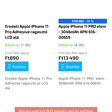
Ft15 862
–14 %
Eredeti Apple iPhone 11
Apple iPhone 11 PRO elem
Pro Adhesive ragasztó
- 3046mAh APN 616-
LCD alá
00659
Raktáron
(1 db)
Raktáron
(4 db)
Ft701 ÁFA nélkül
Ft10 622 ÁFA nélkül
Ft890
Ft13 490
Kosárba
Kosárba
Eredeti Apple iPhone 11 Pro
Apple iPhone 11 PRO elem -
Adhesive ragasztó az LCD
3046mAh APN 616-00659
alá
ÖSSZES KAPCSOLÓDÓ TERMÉK MEGJELENÍTÉSE