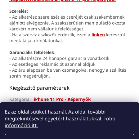
Szerelés:
- Az alkatrész szerelését és cseréjét csak szakembernek
ajánlott elvégeznie. A szakszerűtlen manipuláció okozta
károkért nem vállalunk felelősséget.
- Ha a szerviz eszközök érdeklik, ezen a
linken
keresztül
megtalálja a kínálatunkat.
Garanciális feltételek:
- Az alkatrészre 24 hónapos garancia vonatkozik
- Az esetleges reklamációt azonnal oldjuk
- Az áru alaposan be van csomagolva, nehogy a szállítás
során megsérüljön.
Kiegészítő paraméterek
Kategória
:
iPhone 11 Pro - Képernyők
Jótállás
:
2 év
Ez az oldal sütiket használ. Az oldal további
megtekintésével egyetért használatukkal.
Több
L
információ itt.
á
Shoptet készítette
b