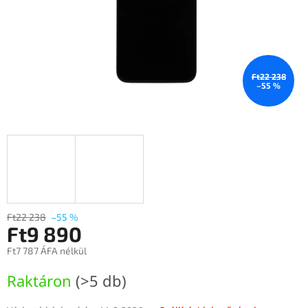
Ft22 238
–55 %
Ft22 238
–55 %
Ft9 890
Ft7 787 ÁFA nélkül
Egységár:
Raktáron
(>5 db)