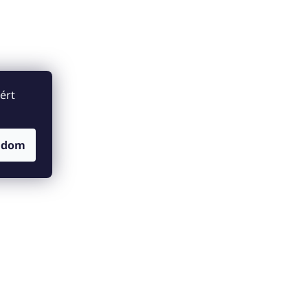
ért
adom