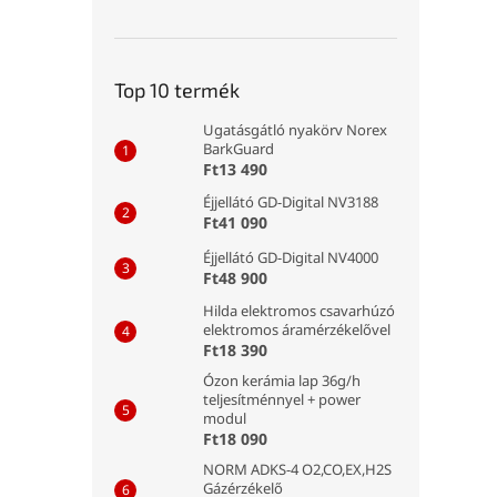
Top 10 termék
Ugatásgátló nyakörv Norex
BarkGuard
Ft13 490
Éjjellátó GD-Digital NV3188
Ft41 090
Éjjellátó GD-Digital NV4000
Ft48 900
Hilda elektromos csavarhúzó
elektromos áramérzékelővel
Ft18 390
Ózon kerámia lap 36g/h
teljesítménnyel + power
modul
Ft18 090
NORM ADKS-4 O2,CO,EX,H2S
Gázérzékelő