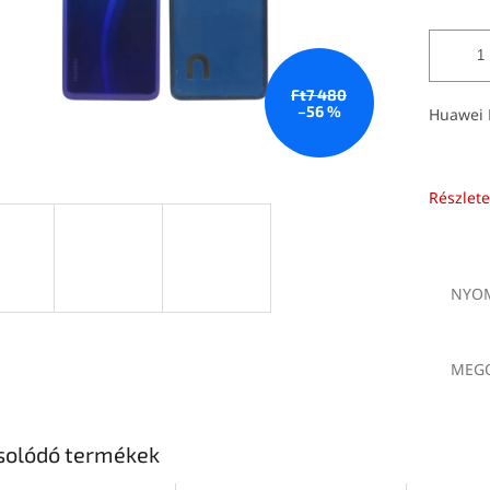
Ft7 480
–56 %
Huawei P
Részlete
NYOM
MEGO
solódó termékek