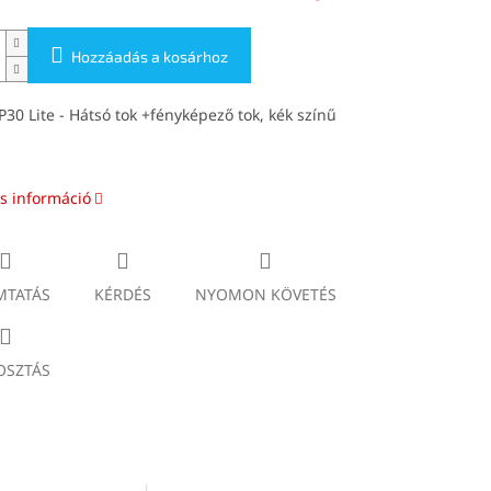
Hozzáadás a kosárhoz
30 Lite - Hátsó tok +fényképező tok, kék színű
s információ
TATÁS
KÉRDÉS
NYOMON KÖVETÉS
SZTÁS