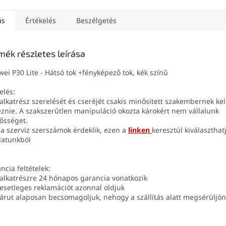
ás
Értékelés
Beszélgetés
mék részletes leírása
ei P30 Lite - Hátsó tok +fényképező tok, kék színű
elés:
 alkatrész szerelését és cseréjét csakis minősitett szakembernek ke
znie. A szakszerűtlen manipuláció okozta károkért nem vállalunk
lősséget.
 a szerviz szerszámok érdeklik, ezen a
linken
keresztül kiválaszthat
latunkból
ncia feltételek:
 alkatrészre 24 hónapos garancia vonatkozik
 esetleges reklamációt azonnal oldjuk
 árut alaposan becsomagoljuk, nehogy a szállítás alatt megsérüljön