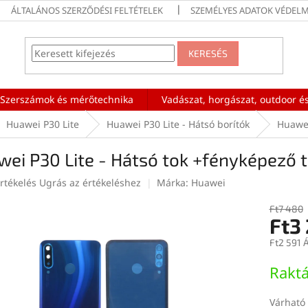
ÁLTALÁNOS SZERZŐDÉSI FELTÉTELEK
SZEMÉLYES ADATOK VÉDELM
KERESÉS
Szerszámok és mérőtechnika
Vadászat, horgászat, outdoor és
Huawei P30 Lite
Huawei P30 Lite - Hátsó borítók
Huawei
ei P30 Lite - Hátsó tok +fényképező t
rtékelés
Ugrás az értékeléshez
Márka:
Huawei
Ft7 480
Ft3
ése
Ft2 591 
Egységár
Rakt
Várható 