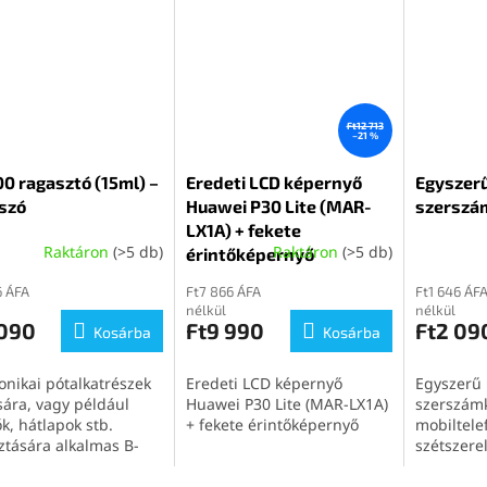
Ft12 713
–21 %
0 ragasztó (15ml) –
Eredeti LCD képernyő
Egyszerű
szó
Huawei P30 Lite (MAR-
szerszá
LX1A) + fekete
Raktáron
(>5 db)
Raktáron
(>5 db)
érintőképernyő
6 ÁFA
Ft7 866 ÁFA
Ft1 646 ÁF
nélkül
nélkül
 090
Ft9 990
Ft2 09
Kosárba
Kosárba
onikai pótalkatrészek
Eredeti LCD képernyő
Egyszerű 
sára, vagy például
Huawei P30 Lite (MAR-LX1A)
szerszámk
ők, hátlapok stb.
+ fekete érintőképernyő
mobiltele
ztására alkalmas B-
szétszere
15ml) átlátszó
ztó.