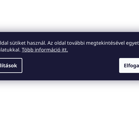
oldal sütiket használ. Az oldal további megtekintésével egyet
latukkal.
Több információ itt.
lítások
Elfog