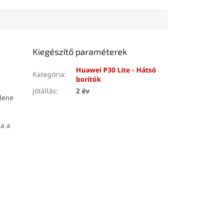
Kiegészítő paraméterek
Huawei P30 Lite - Hátsó
Kategória
:
borítók
Jótállás
:
2 év
llene
ja a