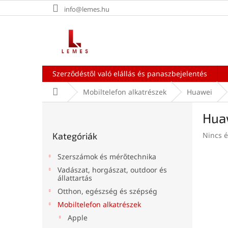
Ugrás
info@lemes.hu
a
fő
tartalomhoz
Szerződéstől való elállás és panaszbejelentés
Kezdőlap
Mobiltelefon alkatrészek
Huawei
O
Huaw
l
Kategóriák
d
A
Kategóriák
Nincs é
átugrása
a
termék
l
átlagos
Szerszámok és mérőtechnika
s
értékel
Vadászat, horgászat, outdoor és
ó
5-
állattartás
ből
p
Otthon, egészség és szépség
0,0
a
csillag.
Mobiltelefon alkatrészek
n
Apple
e