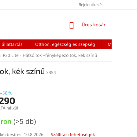
ÉNEK FELTÉTELEI
Bejelentkezés
KOSÁR
Üres kosár
 állattartás
Otthon, egészség és szépség
Mobiltelefon a
 P30 Lite - Hátsó tok +fényképező tok, kék színű
ok, kék színű
3354
–56 %
 290
ÁFA nélkül
:
áron
(>5 db)
kézbesítés:
10.8.2026
Szállítási lehetőségek