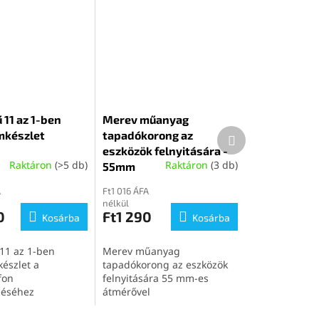
 11 az 1-ben
Merev műanyag
Következő
mkészlet
tapadókorong az
termék
eszközök felnyitására -
Raktáron
(>5 db)
Raktáron
(3 db)
55mm
A
Ft1 016 ÁFA
nélkül
0
Ft1 290
Kosárba
Kosárba
11 az 1-ben
Merev műanyag
észlet a
tapadókorong az eszközök
fon
felnyitására 55 mm-es
léséhez
átmérővel