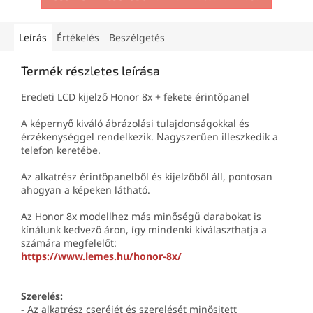
Leírás
Értékelés
Beszélgetés
Termék részletes leírása
Eredeti LCD kijelző Honor 8x + fekete érintőpanel
A képernyő kiváló ábrázolási tulajdonságokkal és
érzékenységgel rendelkezik. Nagyszerűen illeszkedik a
telefon keretébe.
Az alkatrész érintőpanelből és kijelzőből áll, pontosan
ahogyan a képeken látható.
Az Honor 8x modellhez más minőségű darabokat is
kínálunk kedvező áron, így mindenki kiválaszthatja a
számára megfelelőt:
https://www.lemes.hu/honor-8x/
Szerelés:
- Az alkatrész cseréjét és szerelését minősitett