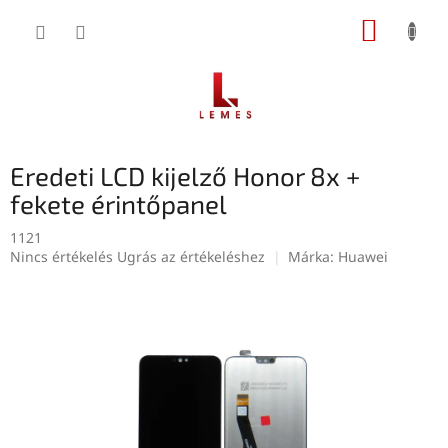
Ugrás
KOSÁR
a
fő
tartalomhoz
Eredeti LCD kijelző Honor 8x +
fekete érintőpanel
1121
A
Nincs értékelés
Ugrás az értékeléshez
Márka:
Huawei
termék
átlagos
értékelése
5-
ből
0,0
csillag.