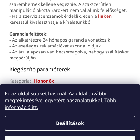
szakembernek kellene végeznie. A szakszerűtlen
manipuláció okozta károkért nem vállalunk felelősséget.
- Ha a szerviz szerszámok érdeklik, ezen a
linken
keresztül kiválaszthatja a kínálatunkból
Garancia feltétek:
- Az alkatrészre 24 hónapos garancia vonatkozik
- Az esetleges reklamációkat azonnal oldjuk
- Az áru alaposan van becsomagolva, nehogy szállításkor
megsérüljön
Kiegészítő paraméterek
Kategória
:
Honor 8x
Jótállás
:
2 év
Ez az oldal sütiket használ. Az oldal további
megtekintésével egyetért használatukkal.
Több
L
információ itt.
á
Shoptet készítette
b
Beállítások
l
é
Copyright 2026
Lemes
. Minden jog fenntartva.
Süti