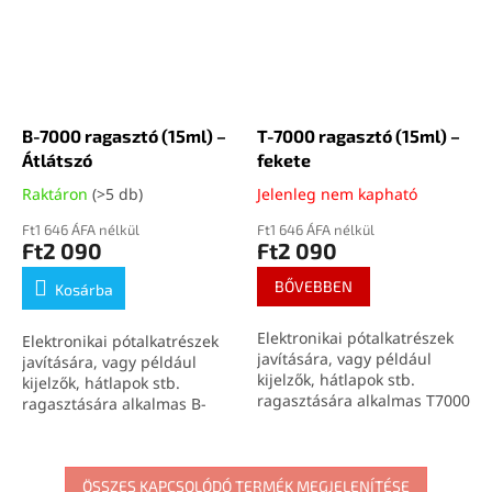
B-7000 ragasztó (15ml) –
T-7000 ragasztó (15ml) –
Átlátszó
fekete
Raktáron
(>5 db)
Jelenleg nem kapható
Ft1 646 ÁFA nélkül
Ft1 646 ÁFA nélkül
Ft2 090
Ft2 090
BŐVEBBEN
Kosárba
Elektronikai pótalkatrészek
Elektronikai pótalkatrészek
javítására, vagy például
javítására, vagy például
kijelzők, hátlapok stb.
kijelzők, hátlapok stb.
ragasztására alkalmas T7000
ragasztására alkalmas B-
(15ml) fekete ragasztó.
7000 (15ml) átlátszó
ragasztó.
ÖSSZES KAPCSOLÓDÓ TERMÉK MEGJELENÍTÉSE