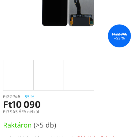
Ft22 746
–55 %
Ft22 746
–55 %
Ft10 090
Ft7 945 ÁFA nélkül
Egységár:
Raktáron
(>5 db)