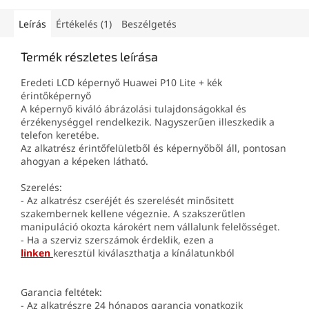
Leírás
Értékelés (1)
Beszélgetés
Termék részletes leírása
Eredeti LCD képernyő Huawei P10 Lite + kék
érintőképernyő
A képernyő kiváló ábrázolási tulajdonságokkal és
érzékenységgel rendelkezik. Nagyszerűen illeszkedik a
telefon keretébe.
Az alkatrész érintőfelületből és képernyőből áll, pontosan
ahogyan a képeken látható.
Szerelés:
- Az alkatrész cseréjét és szerelését minősitett
szakembernek kellene végeznie. A szakszerűtlen
manipuláció okozta károkért nem vállalunk felelősséget.
- Ha a szerviz szerszámok érdeklik, ezen a
linken
keresztül kiválaszthatja a kínálatunkból
Garancia feltétek:
- Az alkatrészre 24 hónapos garancia vonatkozik