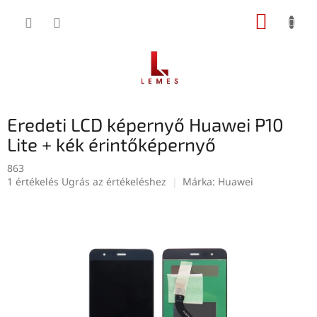
Ugrás
KOSÁR
a
fő
tartalomhoz
Eredeti LCD képernyő Huawei P10
Lite + kék érintőképernyő
863
A
1 értékelés
Ugrás az értékeléshez
Márka:
Huawei
termék
átlagos
értékelése
5-
ből
5,0
csillag.