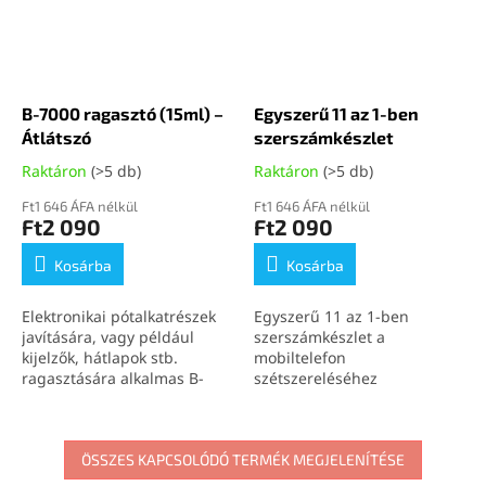
B-7000 ragasztó (15ml) –
Egyszerű 11 az 1-ben
Átlátszó
szerszámkészlet
Raktáron
(>5 db)
Raktáron
(>5 db)
Ft1 646 ÁFA nélkül
Ft1 646 ÁFA nélkül
Ft2 090
Ft2 090
Kosárba
Kosárba
Elektronikai pótalkatrészek
Egyszerű 11 az 1-ben
javítására, vagy például
szerszámkészlet a
kijelzők, hátlapok stb.
mobiltelefon
ragasztására alkalmas B-
szétszereléséhez
7000 (15ml) átlátszó
ragasztó.
ÖSSZES KAPCSOLÓDÓ TERMÉK MEGJELENÍTÉSE