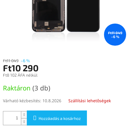
Ft11 049
–6 %
Ft11 049
–6 %
Ft10 290
Ft8 102 ÁFA nélkül
Egységár:
Raktáron
(3 db)
Várható kézbesítés:
10.8.2026
Szállítási lehetőségek
Hozzáadás a kosárhoz