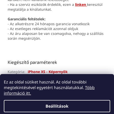
- Ha a szerviz eszközök érdeklik, ezen a
linken
keresztül
megtalálja a kínálatunkat.
Garanciális feltételek:
- Az alkatrészre 24 hónapos garancia vonatkozik
- Az esetleges reklamációt azonnal oldjuk
- Az áru alaposan be van csomagolva, nehogy a szállítás
során megsérüljön.
Kiegészítő paraméterek
Kategória
:
iPhone XS - Képernyők
Jótállás
:
2 év
Ez az oldal sütiket használ. Az oldal további
megtekintésével egyetért használatukkal.
Több
L
információ itt.
á
Shoptet készítette
b
Beállítások
l