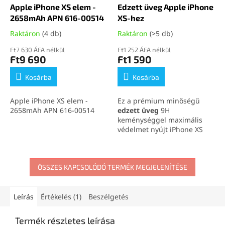
Apple iPhone XS elem -
Edzett üveg Apple iPhone
2658mAh APN 616-00514
XS-hez
Raktáron
(4 db)
Raktáron
(>5 db)
Ft7 630 ÁFA nélkül
Ft1 252 ÁFA nélkül
Ft9 690
Ft1 590
Kosárba
Kosárba
Apple iPhone XS elem -
Ez a prémium minőségű
2658mAh APN 616-00514
edzett üveg
9H
keménységgel maximális
védelmet nyújt iPhone XS
készüléked kijelzőjének.
Megőrzi a kijelző
érintésérzékenységét és
ÖSSZES KAPCSOLÓDÓ TERMÉK MEGJELENÍTÉSE
kristálytiszta HD képét,
miközben taszítja a zsírt és
az ujjlenyomatokat.
Egyszerűen felhelyezhető és
Leírás
Értékelés (1)
Beszélgetés
tökéletesen illeszkedik a
telefonodra.
Termék részletes leírása