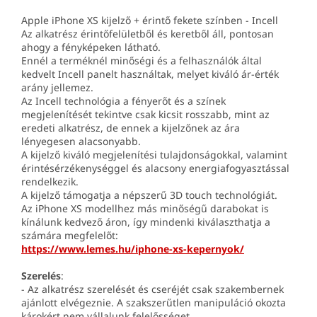
Apple iPhone XS kijelző + érintő fekete színben - Incell
Az alkatrész érintőfelületből és keretből áll, pontosan
ahogy a fényképeken látható.
Ennél a terméknél minőségi és a felhasználók által
kedvelt Incell panelt használtak, melyet kiváló ár-érték
arány jellemez.
Az Incell technológia a fényerőt és a színek
megjelenítését tekintve csak kicsit rosszabb, mint az
eredeti alkatrész, de ennek a kijelzőnek az ára
lényegesen alacsonyabb.
A kijelző kiváló megjelenítési tulajdonságokkal, valamint
érintésérzékenységgel és alacsony energiafogyasztással
rendelkezik.
A kijelző támogatja a népszerű 3D touch technológiát.
Az iPhone XS modellhez más minőségű darabokat is
kínálunk kedvező áron, így mindenki kiválaszthatja a
számára megfelelőt:
https://www.lemes.hu/iphone-xs-kepernyok/
Szerelés
:
- Az alkatrész szerelését és cseréjét csak szakembernek
ajánlott elvégeznie. A szakszerűtlen manipuláció okozta
károkért nem vállalunk felelősséget.