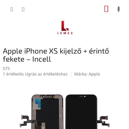
Ugrás
KOSÁR
a
fő
tartalomhoz
Apple iPhone XS kijelző + érintő
fekete – Incell
575
A
1 értékelés
Ugrás az értékeléshez
Márka:
Apple
termék
átlagos
értékelése
5-
ből
5,0
csillag.