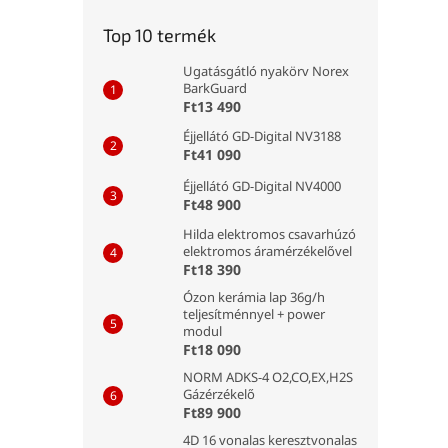
Top 10 termék
Ugatásgátló nyakörv Norex
BarkGuard
Ft13 490
Éjjellátó GD-Digital NV3188
Ft41 090
Éjjellátó GD-Digital NV4000
Ft48 900
Hilda elektromos csavarhúzó
elektromos áramérzékelővel
Ft18 390
Ózon kerámia lap 36g/h
teljesítménnyel + power
modul
Ft18 090
NORM ADKS-4 O2,CO,EX,H2S
Gázérzékelő
Ft89 900
4D 16 vonalas keresztvonalas