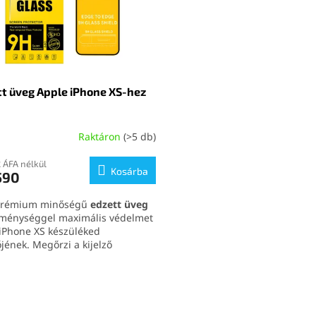
t üveg Apple iPhone XS-hez
Raktáron
(>5 db)
2 ÁFA nélkül
Kosárba
590
prémium minőségű
edzett üveg
ménységgel maximális védelmet
 iPhone XS készüléked
őjének. Megőrzi a kijelző
sérzékenységét és kristálytiszta
ét, miközben taszítja a zsírt és
L
jlenyomatokat. Egyszerűen
i
lyezhető és tökéletesen
s
kedik a telefonodra.