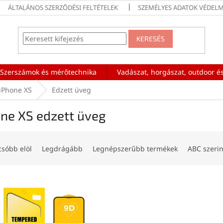
ÁLTALÁNOS SZERZŐDÉSI FELTÉTELEK
SZEMÉLYES ADATOK VÉDELM
KERESÉS
Szerszámok és mérőtechnika
Vadászat, horgászat, outdoor és
iPhone XS
Edzett üveg
one XS edzett üveg
csóbb elöl
Legdrágább
Legnépszerűbb termékek
ABC szerin