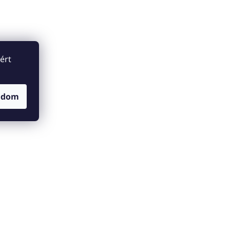
ért
adom