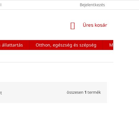
ÉNEK FELTÉTELEI
Bejelentkezés
KOSÁR
Üres kosár
 állattartás
Otthon, egészség és szépség
Mobiltelefon a
összesen
1
termék
t