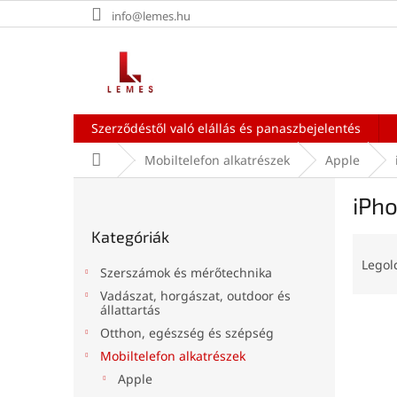
Ugrás
info@lemes.hu
a
fő
tartalomhoz
Szerződéstől való elállás és panaszbejelentés
Kezdőlap
Mobiltelefon alkatrészek
Apple
O
iPh
l
Kategóriák
d
Kategóriák
átugrása
T
a
e
l
Legol
Szerszámok és mérőtechnika
r
s
Vadászat, horgászat, outdoor és
m
ó
állattartás
T
é
p
Otthon, egészség és szépség
e
k
a
Mobiltelefon alkatrészek
r
e
n
m
k
Apple
e