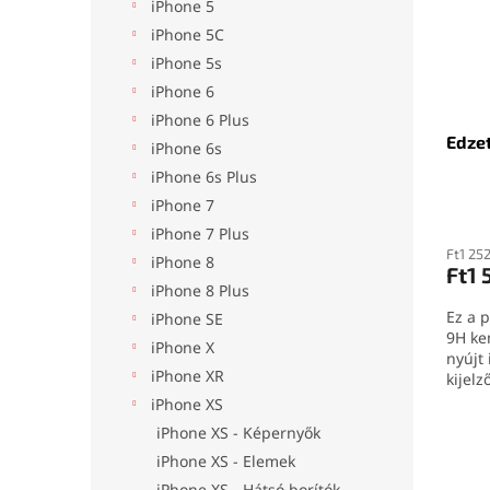
é
r
l
iPhone 5
k
e
iPhone 5C
e
n
iPhone 5s
k
d
iPhone 6
l
e
i
z
iPhone 6 Plus
Edzet
s
é
iPhone 6s
t
s
iPhone 6s Plus
á
e
iPhone 7
j
iPhone 7 Plus
a
Ft1 25
iPhone 8
Ft1 
iPhone 8 Plus
Ez a 
iPhone SE
9H ke
iPhone X
nyújt
iPhone XR
kijelz
érinté
iPhone XS
HD kép
iPhone XS - Képernyők
az uj
iPhone XS - Elemek
felhe
illesz
iPhone XS - Hátsó borítók