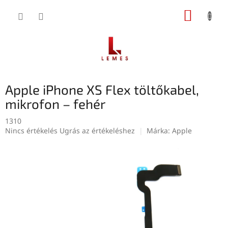
Ugrás
KOSÁR
a
fő
tartalomhoz
Apple iPhone XS Flex töltőkabel,
mikrofon – fehér
1310
A
Nincs értékelés
Ugrás az értékeléshez
Márka:
Apple
termék
átlagos
értékelése
5-
ből
0,0
csillag.