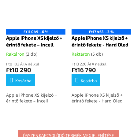
Ft11 049
–6 %
Ft17 463
–3 %
Apple iPhone XS kijelző +
Apple iPhone XS kijelző +
érintő fekete – Incell
érintő fekete - Hard Oled
Raktáron
(3 db)
Raktáron
(5 db)
Ft8 102 ÁFA nélkül
Ft13 220 ÁFA nélkül
Ft10 290
Ft16 790
Kosárba
Kosárba
Apple iPhone XS kijelző +
Apple iPhone XS kijelző +
érintő fekete – Incell
érintő fekete - Hard Oled
ÖSSZES KAPCSOLÓDÓ TERMÉK MEGJELENÍTÉSE