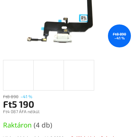
Ft8 890
–41 %
Ft8 890
–41 %
Ft5 190
Ft4 087 ÁFA nélkül
Egységár:
Raktáron
(4 db)