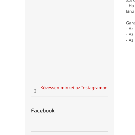
- Ha
kíná
Gara
- Az
- Az
- Az
Kövessen minket az Instagramon
Facebook