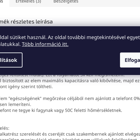
ás
Értékelés (3)
Beszélgetés
mék részletes leírása
e iPhone XR elem - 2942mAh APN 616-00505
oldal sütiket használ. Az oldal további megtekintésével egyet
j elemnek köszönhetően az iPhone XR "új életre" kel. Nem kell agg
latukkal.
Több információ itt.
 az elem az Ön készülékében gyorsan lemerül és nem bírja sokáig
erélése után a telefon ugyanannyit fog kibírni, mint újkorában.
lem, APN 616-00505 univerzális, és minden iPhone XR modellhez ill
lítások
Elfog
lem első használatakor ajánlott teljesen lemeríteni a telefont megs
nálat segítségével. Ezután a telefont kb. 10 órát a töltőn kell hagyni
eljes feltöltést mutat). Ezt a folyamatot 3x kell megismételni.
l biztosított az elem maximális kapacitásra való kibővítése, majd e
font igény szerint töltheti.
lem "egészségének" megőrzése céljából nem ajánlott a telefont 0%-
esen lemeríteni.
lefont ne tegye ki fagynak vagy 50C feletti hőmérsékletnek.
elés:
 alkatrész szerelését és cseréjét csak szakembernek ajánlott elvége
szerűtlen manipuláció okozta károkért nem vállalunk felelősséget.