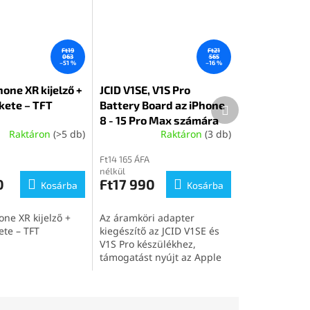
Ft19
Ft21
063
565
–51 %
–16 %
hone XR kijelző +
JCID V1SE, V1S Pro
Következő
ekete – TFT
Battery Board az iPhone
termék
8 - 15 Pro Max számára
Raktáron
(>5 db)
Raktáron
(3 db)
Ft14 165 ÁFA
nélkül
0
Ft17 990
Kosárba
Kosárba
one XR kijelző +
Az áramköri adapter
ete – TFT
kiegészítő az JCID V1SE és
V1S Pro készülékhez,
támogatást nyújt az Apple
iPhone 8-tól az Apple
iPhone 15 Pro Max-ig
terjedő mobiltelefonok
akkumulátorainak