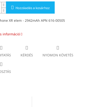
Hozzáadás a kosárhoz
Phone XR elem - 2942mAh APN 616-00505
s információ
TATÁS
KÉRDÉS
NYOMON KÖVETÉS
SZTÁS