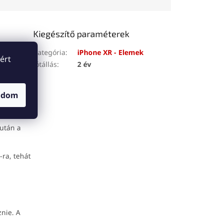
olvasásához, írásához és
javításához.
Kiegészítő paraméterek
Kategória
:
iPhone XR - Elemek
ért
ódnia,
Jótállás
:
2 év
. Az elem
ik.
adom
zokott
 (akkor is,
zután a
ra, tehát
znie. A