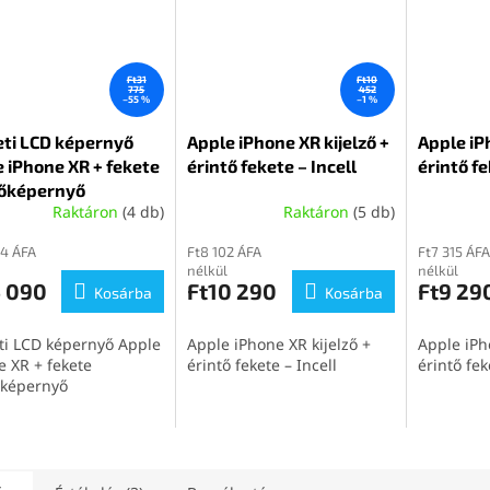
Ft31
Ft10
775
452
–55 %
–1 %
eti LCD képernyő
Apple iPhone XR kijelző +
Apple iP
 iPhone XR + fekete
érintő fekete – Incell
érintő f
tőképernyő
Raktáron
(4 db)
Raktáron
(5 db)
94 ÁFA
Ft8 102 ÁFA
Ft7 315 ÁFA
nélkül
nélkül
4 090
Ft10 290
Ft9 29
Kosárba
Kosárba
ti LCD képernyő Apple
Apple iPhone XR kijelző +
Apple iPh
e XR + fekete
érintő fekete – Incell
érintő fek
őképernyő