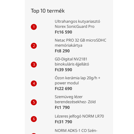
Top 10 termék
Ultrahangos kutyariasztó
Norex SonicGuard Pro
Ft16 590
Netac PRO 32 GB microSDHC
memóriakártya
Ft8 290
GD-Digital NV2181
binokuláris éjjellátó
Ft39 590
Ózon kerámia lap 20g/h +
power modul
Ft22 690
Szemüveg lézer
berendezésekhez- Zöld
Ft1 790
Lézeres jelfogó NORM LR70
Ft31 790
NORM ADKS-1 CO Szén-