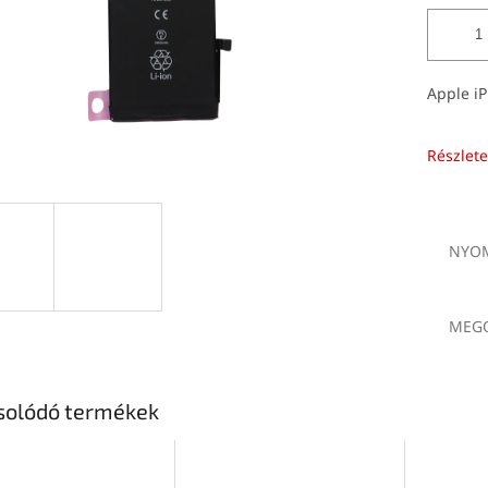
Apple i
Részlete
NYOM
MEGO
solódó termékek