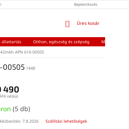
ÉNEK FELTÉTELEI
Bejelentkezés
KOSÁR
Üres kosár
 állattartás
Otthon, egészség és szépség
Mobiltelefon a
2942mAh APN 616-00505
6-00505
1448
0 490
ÁFA nélkül
:
áron
(5 db)
kézbesítés:
7.8.2026
Szállítási lehetőségek