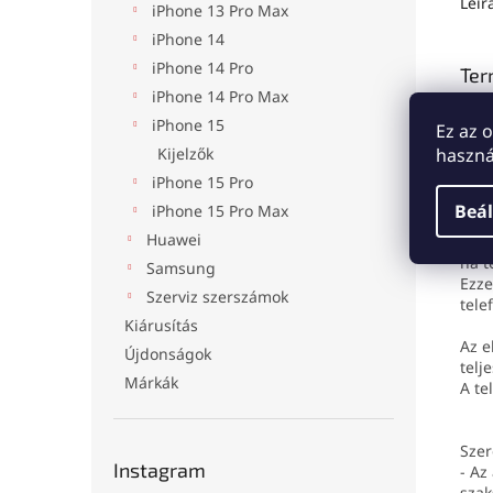
Leír
iPhone 13 Pro Max
iPhone 14
iPhone 14 Pro
Ter
iPhone 14 Pro Max
Appl
iPhone 15
Ez az 
Az ú
Kijelzők
haszná
hogy
kics
iPhone 15 Pro
Az e
Beál
iPhone 15 Pro Max
Az e
Huawei
hasz
ha t
Samsung
Ezze
Szerviz szerszámok
tele
Kiárusítás
Az e
Újdonságok
telj
Márkák
A te
Szer
Instagram
- Az
szak