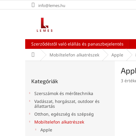
Ugrás
info@lemes.hu
a
fő
tartalomhoz
Szerződéstől való elállás és panaszbejelentés
Kezdőlap
Mobiltelefon alkatrészek
Apple
O
App
l
Kategóriák
d
A
Kategóriák
3 érték
átugrása
a
termék
l
átlagos
Szerszámok és mérőtechnika
s
értékel
Vadászat, horgászat, outdoor és
ó
5-
állattartás
ből
p
Otthon, egészség és szépség
5,0
a
csillag.
Mobiltelefon alkatrészek
n
Apple
e