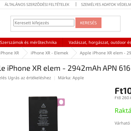
ÁLTALÁNOS SZERZŐDÉSI FELTÉTELEK
SZEMÉLYES ADATOK VÉDELM
KERESÉS
Szerszámok és mérőtechnika
Vadászat, horgászat, outdoor és
iPhone XR
iPhone XR - Elemek
Apple iPhone XR elem - 
le iPhone XR elem - 2942mAh APN 61
elés
Ugrás az értékeléshez
Márka:
Apple
Ft1
ése
Ft8 260 
Egységár
Rakt
Várható 