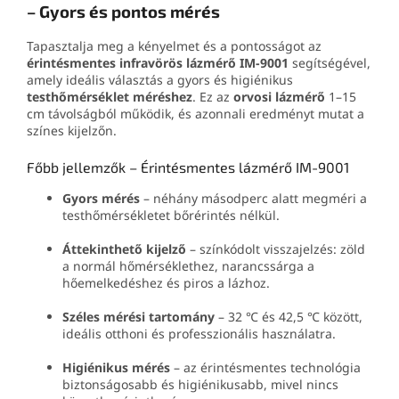
– Gyors és pontos mérés
Tapasztalja meg a kényelmet és a pontosságot az
érintésmentes infravörös lázmérő IM-9001
segítségével,
amely ideális választás a gyors és higiénikus
testhőmérséklet méréshez
. Ez az
orvosi lázmérő
1–15
cm távolságból működik, és azonnali eredményt mutat a
színes kijelzőn.
Főbb jellemzők – Érintésmentes lázmérő IM-9001
Gyors mérés
– néhány másodperc alatt megméri a
testhőmérsékletet bőrérintés nélkül.
Áttekinthető kijelző
– színkódolt visszajelzés: zöld
a normál hőmérséklethez, narancssárga a
hőemelkedéshez és piros a lázhoz.
Széles mérési tartomány
– 32 ℃ és 42,5 ℃ között,
ideális otthoni és professzionális használatra.
Higiénikus mérés
– az érintésmentes technológia
biztonságosabb és higiénikusabb, mivel nincs