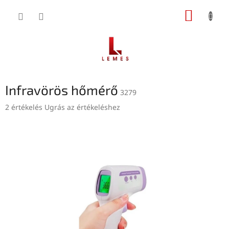
Ugrás
KOSÁR
a
fő
tartalomhoz
Infravörös hőmérő
3279
A
2 értékelés
Ugrás az értékeléshez
termék
átlagos
értékelése
5-
ből
5,0
csillag.