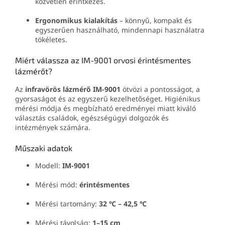
közvetlen érintkezés.
Ergonomikus kialakítás
– könnyű, kompakt és
egyszerűen használható, mindennapi használatra
tökéletes.
Miért válassza az IM-9001 orvosi érintésmentes
lázmérőt?
Az
infravörös lázmérő IM-9001
ötvözi a pontosságot, a
gyorsaságot és az egyszerű kezelhetőséget. Higiénikus
mérési módja és megbízható eredményei miatt kiváló
választás családok, egészségügyi dolgozók és
intézmények számára.
Műszaki adatok
Modell:
IM-9001
Mérési mód:
érintésmentes
Mérési tartomány:
32 ℃ – 42,5 ℃
Mérési távolság:
1–15 cm