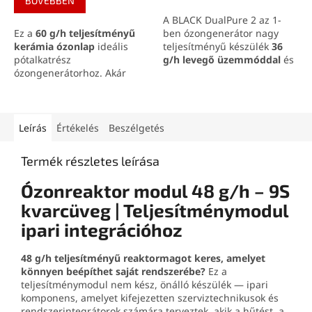
BŐVEBBEN
A BLACK DualPure 2 az 1-
Ez a
60 g/h teljesítményű
ben ózongenerátor nagy
kerámia ózonlap
ideális
teljesítményű készülék
36
pótalkatrész
g/h levegő üzemmóddal
és
ózongenerátorhoz. Akár
0,5 g/h vízkezelő
5000 óra élettartamot
kínál
üzemmóddal
. Segít a
megbízható működéssel.
kellemetlen szagok
Széles körben kompatibilis
kezelésében autóban,
és tökéletes a hosszú távú
lakásban, pincében,
Leírás
Értékelés
Beszélgetés
használathoz.
raktárban, garázsban vagy
nyaralóban, és a mellékelt
Termék részletes leírása
csővel, valamint
diffúzorkővel víz ózonos
Ózonreaktor modul 48 g/h – 9S
kezelésére is használható.
Fémháza, egyszerű kezelése
kvarcüveg | Teljesítménymodul
és akár
120 perces időzítője
ipari integrációhoz
praktikus megoldássá teszi
ózonos tisztításhoz és
szagtalanításhoz.
48 g/h teljesítményű reaktormagot keres, amelyet
könnyen beépíthet saját rendszerébe?
Ez a
teljesítménymodul nem kész, önálló készülék — ipari
komponens, amelyet kifejezetten szerviztechnikusok és
rendszerintegrátorok számára terveztek, akik a hűtést, a