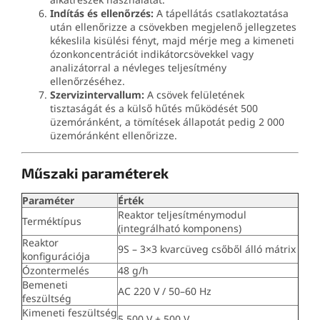
Indítás és ellenőrzés:
A tápellátás csatlakoztatása
után ellenőrizze a csövekben megjelenő jellegzetes
kékeslila kisülési fényt, majd mérje meg a kimeneti
ózonkoncentrációt indikátorcsövekkel vagy
analizátorral a névleges teljesítmény
ellenőrzéséhez.
Szervizintervallum:
A csövek felületének
tisztaságát és a külső hűtés működését 500
üzemóránként, a tömítések állapotát pedig 2 000
üzemóránként ellenőrizze.
Műszaki paraméterek
Paraméter
Érték
Reaktor teljesítménymodul
Terméktípus
(integrálható komponens)
Reaktor
9S – 3×3 kvarcüveg csőből álló mátrix
konfigurációja
Ózontermelés
48 g/h
Bemeneti
AC 220 V / 50–60 Hz
feszültség
Kimeneti feszültség
5 500 V ± 500 V