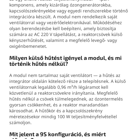
komponens, amely kizárólag ózongenerátorokba,
kapcsolószekrényekbe vagy egyedi rendszerekbe történő
integrációra készült. A modul nem rendelkezik saját
ventilátorral vagy vezérlőelektronikával. Működéséhez
olyan berendezésbe kell beépíteni, amely biztosítja
számára az AC 220 V tápellátást, a reaktorcsövek külső
kényszerhűtését, valamint a megfelelő levegő- vagy
oxigénbemenetet.
Milyen külső hűtést igényel a modul, és mi
történik hűtés nélkül?
A modul nem tartalmaz saját ventilátort — a hűtés az
integrátor oldalán kötelező része a telepítésnek. A külső
ventilátornak legalább 0,96 m³/h légáramot kell
közvetlenül a reaktorcsövekre irányítania. Megfelelő
hűtés nélkül a csövek túlmelegednek, az ózontermelés
gyorsan csökkenhet, és a reaktor maradandóan
károsodhat. A hűtőkör és a kapcsolószekrény
méretezésekor mindig 100 W teljesítményfelvétellel
számoljon.
Mit jelent a 9S konfiguráció, és miért