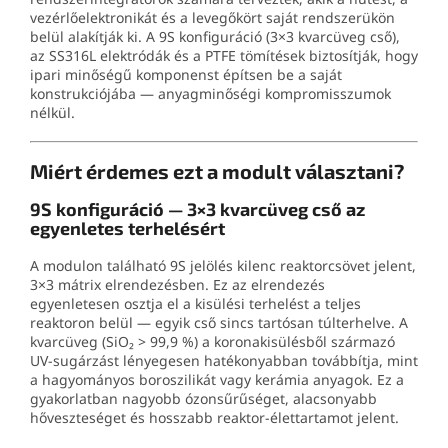
vezérlőelektronikát és a levegőkört saját rendszerükön
belül alakítják ki. A 9S konfiguráció (3×3 kvarcüveg cső),
az SS316L elektródák és a PTFE tömítések biztosítják, hogy
ipari minőségű komponenst építsen be a saját
konstrukciójába — anyagminőségi kompromisszumok
nélkül.
Miért érdemes ezt a modult választani?
9S konfiguráció — 3×3 kvarcüveg cső az
egyenletes terhelésért
A modulon található 9S jelölés kilenc reaktorcsövet jelent,
3×3 mátrix elrendezésben. Ez az elrendezés
egyenletesen osztja el a kisülési terhelést a teljes
reaktoron belül — egyik cső sincs tartósan túlterhelve. A
kvarcüveg (SiO₂ > 99,9 %) a koronakisülésből származó
UV-sugárzást lényegesen hatékonyabban továbbítja, mint
a hagyományos boroszilikát vagy kerámia anyagok. Ez a
gyakorlatban nagyobb ózonsűrűséget, alacsonyabb
hőveszteséget és hosszabb reaktor-élettartamot jelent.