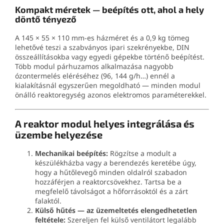
Kompakt méretek — beépítés ott, ahol a hely
döntő tényező
A 145 × 55 × 110 mm-es házméret és a 0,9 kg tömeg
lehetővé teszi a szabványos ipari szekrényekbe, DIN
összeállításokba vagy egyedi gépekbe történő beépítést.
Több modul párhuzamos alkalmazása nagyobb
ózontermelés eléréséhez (96, 144 g/h…) ennél a
kialakításnál egyszerűen megoldható — minden modul
önálló reaktoregység azonos elektromos paraméterekkel.
A reaktor modul helyes integrálása és
üzembe helyezése
Mechanikai beépítés:
Rögzítse a modult a
készülékházba vagy a berendezés keretébe úgy,
hogy a hűtőlevegő minden oldalról szabadon
hozzáférjen a reaktorcsövekhez. Tartsa be a
megfelelő távolságot a hőforrásoktól és a zárt
falaktól.
Külső hűtés — az üzemeltetés elengedhetetlen
feltétele:
Szereljen fel külső ventilátort legalább