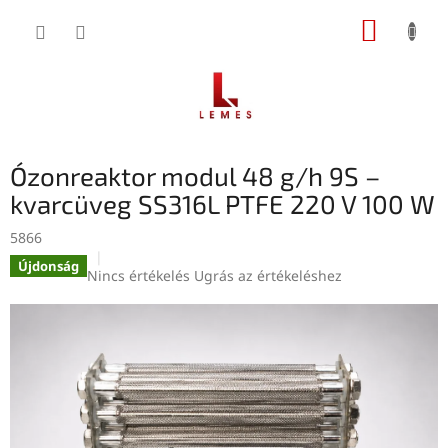
Ugrás
KOSÁR
a
fő
tartalomhoz
Ózonreaktor modul 48 g/h 9S –
kvarcüveg SS316L PTFE 220 V 100 W
5866
Újdonság
A
Nincs értékelés
Ugrás az értékeléshez
termék
átlagos
értékelése
5-
ből
0,0
csillag.