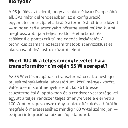
előnyös?
A 9S jelölés azt jelenti, hogy a reaktor 9 kvarcüveg csőből
áll, 3×3 mátrix elrendezésben. Ez a konfiguráció
egyenletesen osztja el a kisülési terhelést több cső között
— minden cső alacsonyabb hőterheléssel működik, ami
meghosszabbítja a teljes reaktor élettartamát és
csökkenti a pontszerű túlmelegedés kockázatát. A
technikus számára ez kiszámíthatóbb szervizciklust és
alacsonyabb leállási kockázatot jelent.
Miért 100 W a teljesítményfelvétel, ha a
transzformátor címkéjén 55 W szerepel?
Az 55 W érték magának a transzformátornak a névleges
teljesítményfelvétele laboratóriumi körülmények között.
Valós üzemi körülmények között, külső hűtéssel,
csúcsterhelési állapotokban és a rendszer veszteségeivel
együtt a teljes rendszer teljesítményfelvétele elérheti a
100 W-ot. A kapcsolószekrény, a biztosítékok és a hűtőkör
megfelelő méretezéséhez mindig 100 W-tal számoljon —
ez ipari integrációnál biztonsági standard.