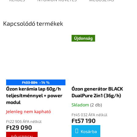
Kapcsolódó termékek
Újdonság
Ft33 884
–14 %
Ózon kerámia lap 60g/h
Ózon generátor BLACK
teljesítménnyel + power
DualPure 2in1 (36g/h)
modul
Skladom
(2 db)
Jelenleg nem kapható
Ft45 032 ÁFA nélkül
Ft57 190
Ft22 906 ÁFA nélkül
Ft29 090
Kosárba