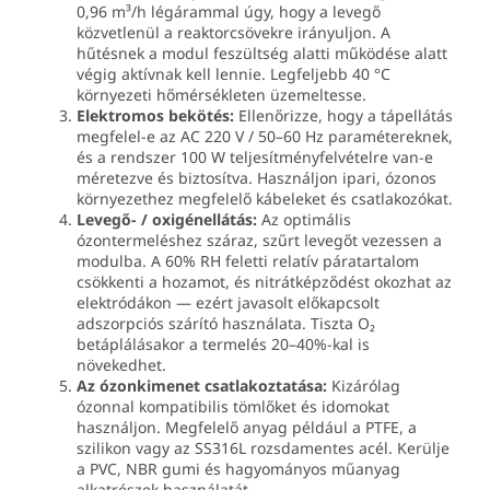
0,96 m³/h légárammal úgy, hogy a levegő
közvetlenül a reaktorcsövekre irányuljon. A
hűtésnek a modul feszültség alatti működése alatt
végig aktívnak kell lennie. Legfeljebb 40 °C
környezeti hőmérsékleten üzemeltesse.
Elektromos bekötés:
Ellenőrizze, hogy a tápellátás
megfelel-e az AC 220 V / 50–60 Hz paramétereknek,
és a rendszer 100 W teljesítményfelvételre van-e
méretezve és biztosítva. Használjon ipari, ózonos
környezethez megfelelő kábeleket és csatlakozókat.
Levegő- / oxigénellátás:
Az optimális
ózontermeléshez száraz, szűrt levegőt vezessen a
modulba. A 60% RH feletti relatív páratartalom
csökkenti a hozamot, és nitrátképződést okozhat az
elektródákon — ezért javasolt előkapcsolt
adszorpciós szárító használata. Tiszta O₂
betáplálásakor a termelés 20–40%-kal is
növekedhet.
Az ózonkimenet csatlakoztatása:
Kizárólag
ózonnal kompatibilis tömlőket és idomokat
használjon. Megfelelő anyag például a PTFE, a
szilikon vagy az SS316L rozsdamentes acél. Kerülje
a PVC, NBR gumi és hagyományos műanyag
alkatrészek használatát.