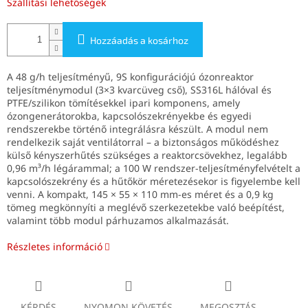
Szállítási lehetőségek
Hozzáadás a kosárhoz
A 48 g/h teljesítményű, 9S konfigurációjú ózonreaktor
teljesítménymodul (3×3 kvarcüveg cső), SS316L hálóval és
PTFE/szilikon tömítésekkel ipari komponens, amely
ózongenerátorokba, kapcsolószekrényekbe és egyedi
rendszerekbe történő integrálásra készült.
A modul nem
rendelkezik saját ventilátorral – a biztonságos működéshez
külső kényszerhűtés szükséges a reaktorcsövekhez, legalább
0,96 m³/h légárammal; a 100 W rendszer-teljesítményfelvételt a
kapcsolószekrény és a hűtőkör méretezésekor is figyelembe kell
venni.
A kompakt, 145 × 55 × 110 mm-es méret és a 0,9 kg
tömeg megkönnyíti a meglévő szerkezetekbe való beépítést,
valamint több modul párhuzamos alkalmazását.
Részletes információ
KÉRDÉS
NYOMON KÖVETÉS
MEGOSZTÁS