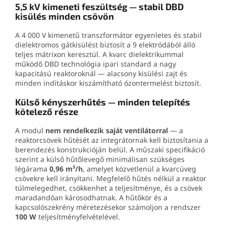
5,5 kV kimeneti feszültség — stabil DBD
kisülés minden csövön
A 4 000 V kimenetű transzformátor egyenletes és stabil
dielektromos gátkisülést biztosít a 9 elektródából álló
teljes mátrixon keresztül. A kvarc dielektrikummal
működő DBD technológia ipari standard a nagy
kapacitású reaktoroknál — alacsony kisülési zajt és
minden indításkor kiszámítható ózontermelést biztosít.
Külső kényszerhűtés — minden telepítés
kötelező része
A modul
nem rendelkezik saját ventilátorral
— a
reaktorcsövek hűtését az integrátornak kell biztosítania a
berendezés konstrukcióján belül. A műszaki specifikáció
szerint a külső hűtőlevegő minimálisan szükséges
légárama
0,96 m³/h
, amelyet közvetlenül a kvarcüveg
csövekre kell irányítani. Megfelelő hűtés nélkül a reaktor
túlmelegedhet, csökkenhet a teljesítménye, és a csövek
maradandóan károsodhatnak. A hűtőkör és a
kapcsolószekrény méretezésekor számoljon a rendszer
100 W
teljesítményfelvételével.