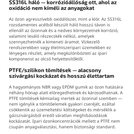
SS316L háló — korrózióállóság ott, ahol az
oxidáció nem kíméli az anyagokat
Az ózon agresszívebb oxidálószer, mint a klór. Az SS316L
rozsdamentes acélból készült háló hosszú távon is
ellenáll az ózonnak és a nedves környezetnek korrózió,
valamint leváló részecskék nélkül, amelyek
szennyezhetnék a kimeneti áramot. Vízkezelő
rendszerekben vagy élelmiszeripari üzemekben ez
lényeges részlet, amely megkülönbözteti az ipari
komponenst az olcsó helyettesítőktől.
PTFE/szilikon tömítések — alacsony
szivárgási kockázat és hosszú élettartam
A hagyományos NBR vagy EPDM gumik az ózon hatására
néhány hónap alatt elöregedhetnek és károsodhatnak. A
PTFE tömítések kémiailag inertek az ózonnal szemben —
nem igénylik a tömítőelemek gyakori cseréjét, ezáltal
csökkentik az üzemeltetési költségeket és mérséklik a
gázszivárgásból eredő váratlan meghibásodások
kockázatát. Ipari ózonkoncentrációk mellett a PTFE nem
csupán anyagválasztási, hanem biztonsági standard.