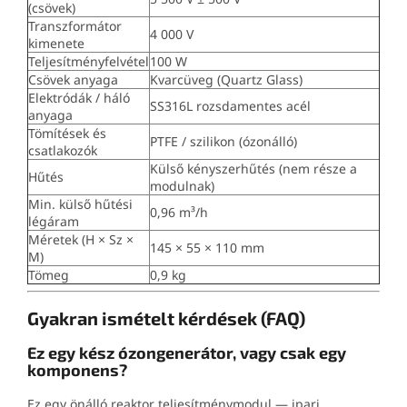
(csövek)
Transzformátor
4 000 V
kimenete
Teljesítményfelvétel
100 W
Csövek anyaga
Kvarcüveg (Quartz Glass)
Elektródák / háló
SS316L rozsdamentes acél
anyaga
Tömítések és
PTFE / szilikon (ózonálló)
csatlakozók
Külső kényszerhűtés (nem része a
Hűtés
modulnak)
Min. külső hűtési
0,96 m³/h
légáram
Méretek (H × Sz ×
145 × 55 × 110 mm
M)
Tömeg
0,9 kg
Gyakran ismételt kérdések (FAQ)
Ez egy kész ózongenerátor, vagy csak egy
komponens?
Ez egy önálló reaktor teljesítménymodul — ipari