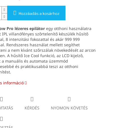
Hozzáadás a kosárhoz
ow Pro lézeres epilátor
egy otthoni használatra
t IPL villanófényes szőrtelenítő készülék hűsítő
al, 8 intenzitási fokozattal és akár 999 999
sal. Rendszeres használat mellett segíthet
eni a nem kívánt szőrszálak növekedését az arcon
ten. A hűsítő Ice Cool funkció, az LCD kijelző,
t a manuális és automata üzemmód
sebbé és praktikusabbá teszi az otthoni
nítést.
s információ
TATÁS
KÉRDÉS
NYOMON KÖVETÉS
SZTÁS