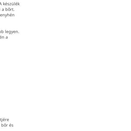
 A készülék
 a bőrt.
y enyhén
bb legyen.
én a
tjére
 bőr és