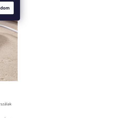
adom
rszálak