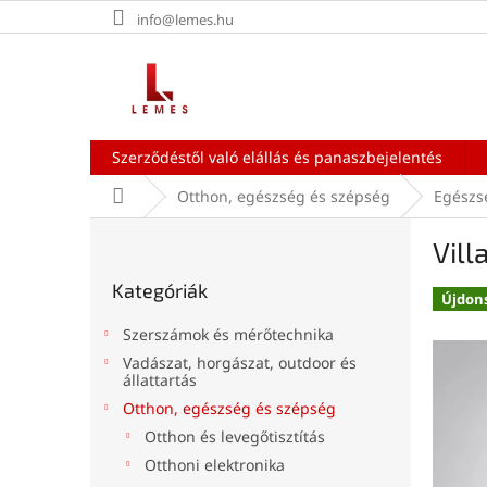
Ugrás
info@lemes.hu
a
fő
tartalomhoz
Szerződéstől való elállás és panaszbejelentés
Kezdőlap
Otthon, egészség és szépség
Egészs
O
Vill
l
Kategóriák
d
Kategóriák
átugrása
a
Újdon
l
Szerszámok és mérőtechnika
s
Vadászat, horgászat, outdoor és
ó
állattartás
p
Otthon, egészség és szépség
a
Otthon és levegőtisztítás
n
Otthoni elektronika
e