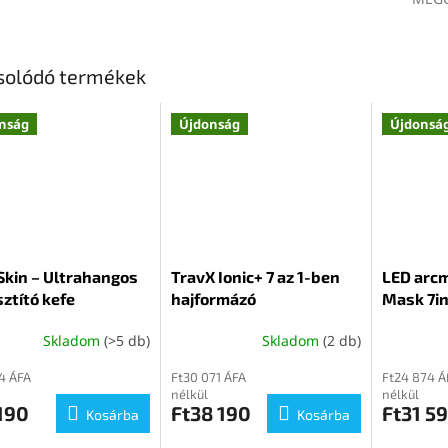
solódó termékek
nság
Újdonság
Újdonsá
Skin – Ultrahangos
TravX Ionic+ 7 az 1-ben
LED arc
sztító kefe
hajformázó
Mask 7in
Skladom
(>5 db)
Skladom
(2 db)
4 ÁFA
Ft30 071 ÁFA
Ft24 874 Á
nélkül
nélkül
190
Ft38 190
Ft31 5
Kosárba
Kosárba