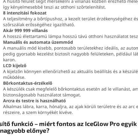
A hűsítő felület segít mérsékelni a villanás közben érezhető mel
így kényelmesebbé teszi az otthoni szőrtelenítést.
8 intenzitási fokozat
A teljesítmény a bőrtípushoz, a kezelt terület érzékenységéhez és
szőrszálak erősségéhez igazítható.
Akár 999 999 villanás
A hosszú élettartamú lámpa hosszú távú otthoni használatot tesz
Manuális és automata üzemmód
A manuális mód kisebb, pontosabb területekhez ideális, az aut
pedig gyorsabb kezelést biztosít nagyobb felületeken, például l
karon.
LCD kijelző
A kijelzőn könnyen ellenőrizhető az aktuális beállítás és a készül
működése.
Bőrkontaktus-érzékelő
A készülék csak megfelelő bőrkontaktus esetén ad le villanást, a
biztonságosabb használatot támogat.
Arcra és testre is használható
Alkalmas lábra, karra, hónaljra, az ajak körüli területre és az arc
részeire, a szem környékét kivéve.
ítő funkció – miért fontos az IceGlow Pro egyik
gnagyobb előnye?