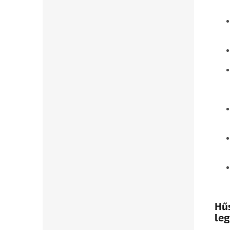
Hűs
le