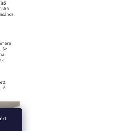
nítő
űsítő
lásához.
zámára
. Az
nál
ak
ett
. A
ért