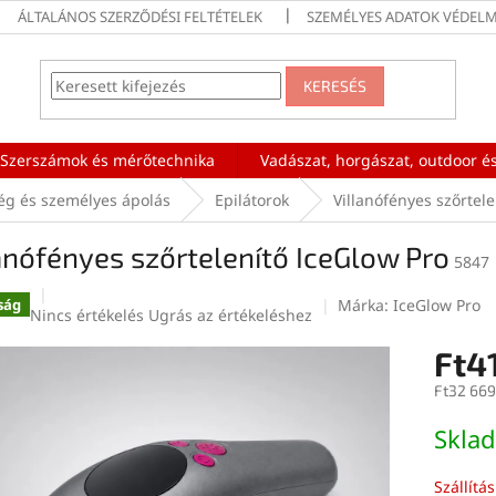
ÁLTALÁNOS SZERZŐDÉSI FELTÉTELEK
SZEMÉLYES ADATOK VÉDELM
KERESÉS
Szerszámok és mérőtechnika
Vadászat, horgászat, outdoor és
ég és személyes ápolás
Epilátorok
Villanófényes szőrtel
anófényes szőrtelenítő IceGlow Pro
5847
Márka:
IceGlow Pro
ság
A
Nincs értékelés
Ugrás az értékeléshez
termék
Ft4
átlagos
értékelése
Ft32 669
5-
ből
Egységár
Skla
0,0
csillag.
Szállítá