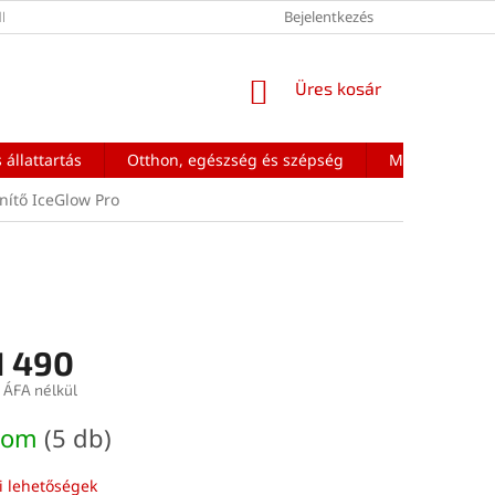
ÉNEK FELTÉTELEI
Bejelentkezés
KOSÁR
Üres kosár
 állattartás
Otthon, egészség és szépség
Mobiltelefon a
enítő IceGlow Pro
1 490
 ÁFA nélkül
:
dom
(5 db)
si lehetőségek