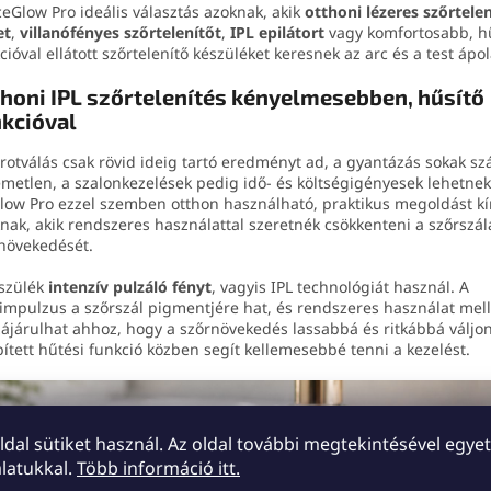
ceGlow Pro ideális választás azoknak, akik
otthoni lézeres szőrtele
et
,
villanófényes szőrtelenítőt
,
IPL epilátort
vagy komfortosabb, h
cióval ellátott szőrtelenítő készüléket keresnek az arc és a test ápo
honi IPL szőrtelenítés kényelmesebben, hűsítő
kcióval
rotválás csak rövid ideig tartó eredményt ad, a gyantázás sokak s
emetlen, a szalonkezelések pedig idő- és költségigényesek lehetnek
low Pro ezzel szemben otthon használható, praktikus megoldást kí
nak, akik rendszeres használattal szeretnék csökkenteni a szőrszál
növekedését.
szülék
intenzív pulzáló fényt
, vagyis IPL technológiát használ. A
impulzus a szőrszál pigmentjére hat, és rendszeres használat mell
ájárulhat ahhoz, hogy a szőrnövekedés lassabbá és ritkábbá váljon
ített hűtési funkció közben segít kellemesebbé tenni a kezelést.
oldal sütiket használ. Az oldal további megtekintésével egyet
latukkal.
Több információ itt.