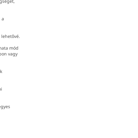
egséget,
 a
 lehetővé.
omata mód
ábon vagy
ék
mi
 egyes