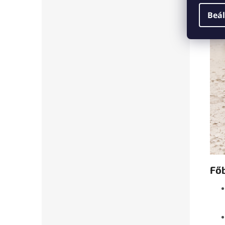
Beál
Fő