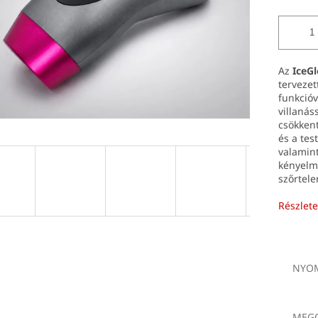
Az
IceGl
tervezet
funkcióv
villanás
csökkent
és a tes
valamin
kényelme
szőrtele
Részlete
NYOM
MEGO