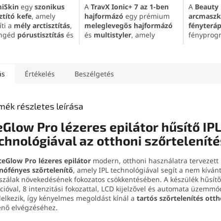
iSkin
egy
szonikus
A
TravX Ionic+ 7 az 1-ben
A
Beauty 
ztító kefe
, amely
hajformázó
egy prémium
arcmaszk
íti a
mély arctisztítás
,
meleglevegős hajformázó
fényteráp
engéd
pórustisztítás
és
és
multistyler
, amely
fényprog
lemes
arcmasszázs
egyetlen készülékben
nm-es inf
eit egyetlen
egyesíti a szárítást, a
Segíthet 
zben. A higiénikus
simítást, a volumennövelést
frissebb 
on, a vízálló kialakítás
és a göndörítést. A
110 000
finom rán
ás
Értékelés
Beszélgetés
kíméletes
bőrradírozás
ford./perc sebességű BLDC
bőrpír, p
ssá teszi a
motor
, a
150 millió ion/cm³
pattanáso
ennapi
bőrápolás
ionizációs funkció
és a
esetén. 
mék részletes leírása
ként. Kompakt és
Coanda-effektus
segít
maszk
, a
ű kialakítása miatt
sima, fényes és rendezett
vezérlő é
eGlow Pro lézeres epilátor hűsítő IPL
n és utazás közben is
frizura kialakításában. A
használat 
chnológiával az otthoni szőrtelenít
kus választás.
csomag 7 praktikus
választáss
tartozékot tartalmaz a
rendszere
sokoldalú otthoni
szépségá
ceGlow Pro lézeres epilátor
modern, otthoni használatra tervezett
hajformázáshoz.
anófényes szőrtelenítő
, amely IPL technológiával segít a nem kíván
szálak növekedésének fokozatos csökkentésében. A készülék hűsítő
cióval, 8 intenzitási fokozattal, LCD kijelzővel és automata üzemm
elkezik, így kényelmes megoldást kínál a
tartós szőrtelenítés ott
énő elvégzéséhez.