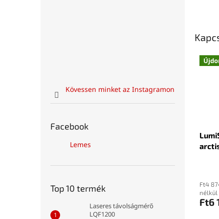
Kapc
Újdo
Kövessen minket az Instagramon
Facebook
Lumi
Lemes
arcti
Ft4 87
Top 10 termék
nélkül
Ft6 
Laseres távolságmérő
LQF1200