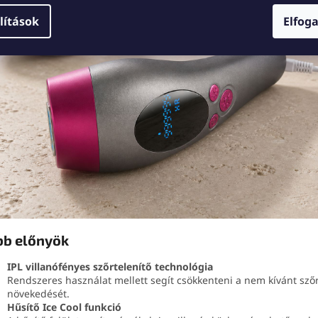
lítások
Elfog
bb előnyök
IPL villanófényes szőrtelenítő technológia
Rendszeres használat mellett segít csökkenteni a nem kívánt sző
növekedését.
Hűsítő Ice Cool funkció