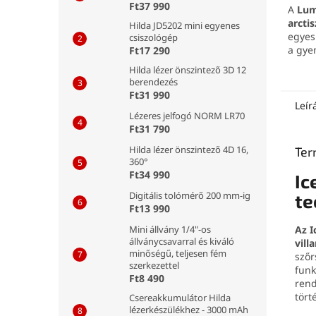
Ft37 990
A
Lum
arctis
Hilda JD5202 mini egyenes
egyes
csiszológép
a gy
Ft17 290
a kel
Hilda lézer önszintező 3D 12
előny
berendezés
eszkö
Ft31 990
szilik
Leír
Lézeres jelfogó NORM LR70
és a 
Ft31 790
ideáli
mind
Hilda lézer önszintező 4D 16,
Ter
része
360°
könny
Ft34 990
Ic
ottho
Digitális tolómérő 200 mm-ig
te
prakti
Ft13 990
Mini állvány 1/4"-os
Az I
állványcsavarral és kiváló
vill
minőségű, teljesen fém
szőr
szerkezettel
funk
Ft8 490
rend
tört
Csereakkumulátor Hilda
lézerkészülékhez - 3000 mAh