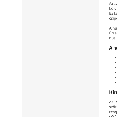
Az I
külö
Ez k
csíp
A hű
Érzé
hűsí
A h
Kin
Az
I
szőr
reag
söté