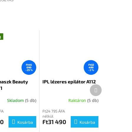
g
Ft45
Ft32
090
490
–29 %
–3 %
maszk Beauty
IPL lézeres epilátor A112
Következő
1
termék
Skladom
(5 db)
Raktáron
(5 db)
FA
Ft24 795 ÁFA
nélkül
90
Ft31 490
Kosárba
Kosárba