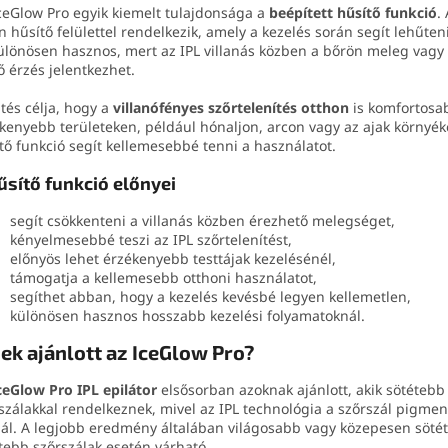
ceGlow Pro egyik kiemelt tulajdonsága a
beépített hűsítő funkció
.
n hűsítő felülettel rendelkezik, amely a kezelés során segít lehűteni
ülönösen hasznos, mert az IPL villanás közben a bőrön meleg vag
ő érzés jelentkezhet.
tés célja, hogy a
villanófényes szőrtelenítés otthon
is komfortosa
kenyebb területeken, például hónaljon, arcon vagy az ajak környék
tő funkció segít kellemesebbé tenni a használatot.
űsítő funkció előnyei
segít csökkenteni a villanás közben érezhető melegséget,
kényelmesebbé teszi az IPL szőrtelenítést,
előnyös lehet érzékenyebb testtájak kezelésénél,
támogatja a kellemesebb otthoni használatot,
segíthet abban, hogy a kezelés kevésbé legyen kellemetlen,
különösen hasznos hosszabb kezelési folyamatoknál.
ek ajánlott az IceGlow Pro?
ceGlow Pro IPL epilátor
elsősorban azoknak ajánlott, akik sötétebb
szálakkal rendelkeznek, mivel az IPL technológia a szőrszál pigmen
ál. A legjobb eredmény általában világosabb vagy közepesen sötét
tebb szőrszálak esetén várható.