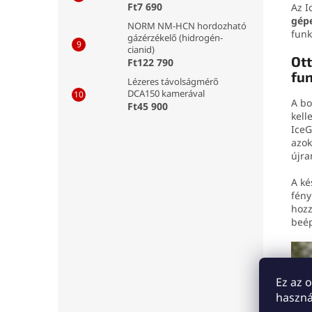
Ft7 690
Az I
gép
NORM NM-HCN hordozható
funk
gázérzékelő (hidrogén-
cianid)
Ott
Ft122 790
fun
Lézeres távolságmérő
DCA150 kamerával
A bo
Ft45 900
kell
IceG
azok
újra
A ké
fény
hozz
beép
Ez az 
haszná