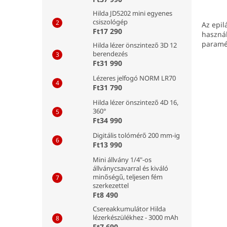
az arc
Hilda JD5202 mini egyenes
999 vi
csiszológép
fokoza
Az epil
Ft17 290
üzemm
használ
rendel
paramét
Hilda lézer önszintező 3D 12
akik 
berendezés
tartó
Ft31 990
elvég
Lézeres jelfogó NORM LR70
Ft31 790
Hilda lézer önszintező 4D 16,
360°
Ft34 990
Digitális tolómérő 200 mm-ig
Ft13 990
Mini állvány 1/4"-os
állványcsavarral és kiváló
minőségű, teljesen fém
szerkezettel
Ft8 490
Csereakkumulátor Hilda
lézerkészülékhez - 3000 mAh
Ft7 690