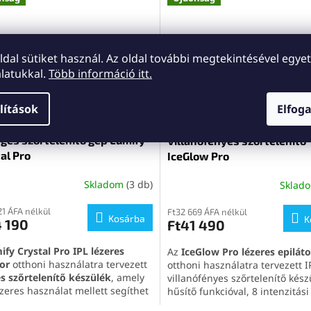
szőrtelenítést
tesz lehetővé, és
mint
arc- és testszőrtelenítő
. 
otthoni lézeres epilátor
8 inte
szinttel, akár 999 999 villanáso
oldal sütiket használ. Az oldal további megtekintésével egyet
élettartammal rendelkezik, és
latukkal.
Több információ itt.
praktikus megoldást kínál a
ta
otthoni szőrtelenítéshez
.
lítások
Elfog
ges szőrtelenítő gép Lumify
Villanófényes szőrtelenítő
al Pro
IceGlow Pro
Skladom
(3 db)
Sklad
21 ÁFA nélkül
Ft32 669 ÁFA nélkül
Kosárba
K
4 190
Ft41 490
ify Crystal Pro IPL lézeres
Az
IceGlow Pro lézeres epiláto
tor
otthoni használatra tervezett
otthoni használatra tervezett I
es szőrtelenítő készülék
, amely
villanófényes szőrtelenítő kész
zeres használat mellett segíthet
hűsítő funkcióval, 8 intenzitási
enteni a szőrszálak növekedését
fokozattal és akár 999 999 villa