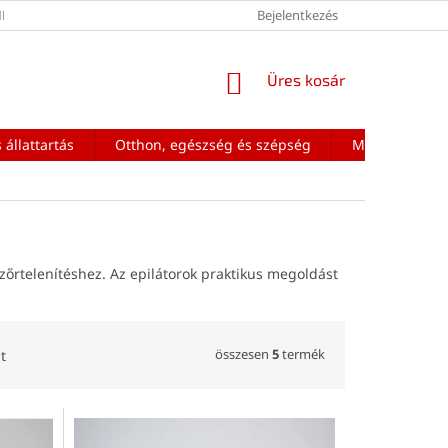
ÉNEK FELTÉTELEI
Bejelentkezés
KOSÁR
Üres kosár
 állattartás
Otthon, egészség és szépség
Mobiltelefon a
zőrtelenítéshez. Az epilátorok praktikus megoldást
összesen
5
termék
t