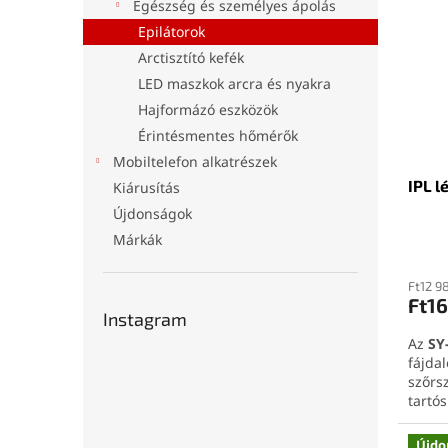
l
Egészség és személyes ápolás
r
e
Epilátorok
m
k
é
r
Arctisztító kefék
k
e
LED maszkok arcra és nyakra
e
n
Hajformázó eszközök
k
d
Érintésmentes hőmérők
l
e
Mobiltelefon alkatrészek
i
z
IPL l
s
Kiárusítás
é
t
s
Újdonságok
á
e
Márkák
j
a
Ft12 9
Ft1
Instagram
Az
SY
fájda
szőrs
tartó
elegá
utazá
Újdo