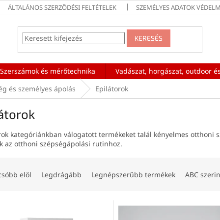
ÁLTALÁNOS SZERZŐDÉSI FELTÉTELEK
SZEMÉLYES ADATOK VÉDELM
KERESÉS
Szerszámok és mérőtechnika
Vadászat, horgászat, outdoor és
ég és személyes ápolás
Epilátorok
átorok
rok kategóriánkban válogatott termékeket talál kényelmes otthoni s
k az otthoni szépségápolási rutinhoz.
csóbb elöl
Legdrágább
Legnépszerűbb termékek
ABC szerin