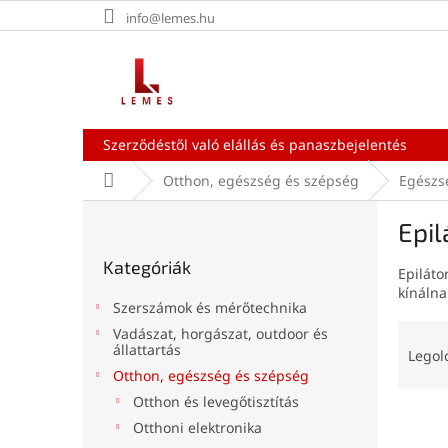
Ugrás
info@lemes.hu
a
fő
tartalomhoz
Szerződéstől való elállás és panaszbejelentés
Kezdőlap
Otthon, egészség és szépség
Egészs
O
Epil
l
Kategóriák
d
Kategóriák
átugrása
Epiláto
a
kínálna
l
Szerszámok és mérőtechnika
s
T
Vadászat, horgászat, outdoor és
ó
állattartás
e
Legol
p
r
Otthon, egészség és szépség
a
m
Otthon és levegőtisztítás
n
T
é
Otthoni elektronika
e
e
k