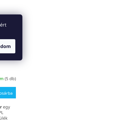
 ideális
cm²-es kezelőfelülettel és akár 999 999
Ez az
villanással biztosít kényelmes
nzitási
használatot és hosszú élettartamot.
s
Ideális választás azok számára, akik
ért
kényelmes, kíméletes és hatékony
rtós
otthoni szőrtelenítés
megoldást
keresnek.
adom
om
(5 db)
osárba
r
egy
PL
ülék
nással.