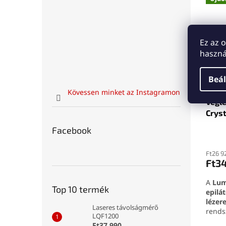
Ez az 
haszná
Beál
Kövessen minket az Instagramon
Végle
Cryst
Facebook
Ft26 9
Ft3
A
Lum
Top 10 termék
epilá
lézer
Laseres távolságmérő
rends
LQF1200
csökk
Ft37 990