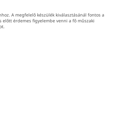
segíthet
szálak
en. A
nhoz. A megfelelő készülék kiválasztásánál fontos a
kijelző,
s előtt érdemes figyelembe venni a fő műszaki
ata
ot.