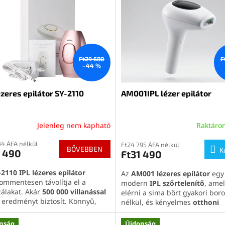
Ft29 680
F
–44 %
ézeres epilátor SY-2110
AM001IPL lézer epilátor
Jelenleg nem kapható
Raktáro
84 ÁFA nélkül
Ft24 795 ÁFA nélkül
BŐVEBBEN
K
6 490
Ft31 490
-2110 IPL lézeres epilátor
Az
AM001 lézeres epilátor
egy
lommentesen távolítja el a
modern
IPL szőrtelenítő
, amel
zálakat. Akár
500 000 villanással
elérni a sima bőrt gyakori boro
s eredményt biztosít. Könnyű,
nélkül, és kényelmes
otthoni
ns és ideális otthonra vagy
szőrtelenítést
biztosít. A kors
shoz.
technológia
révén hatékony
I
nság
Újdonság