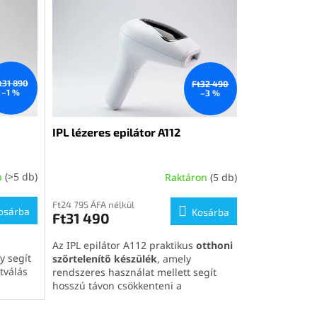
t31 890
Ft32 490
–1 %
–3 %
IPL lézeres epilátor A112
n
(>5 db)
Raktáron
(5 db)
Ft24 795 ÁFA nélkül
osárba
Kosárba
Ft31 490
Az IPL epilátor A112 praktikus
otthoni
y segít
szőrtelenítő készülék
, amely
tválás
rendszeres használat mellett segít
hosszú távon csökkenteni a
zerű
IPL
szőrnövekedést az arcon és a testen. 8
PL
intenzitási szinttel, LED kijelzővel, 4,2