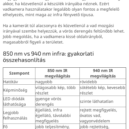
akkor, ha közvetlenül a készülék irányába néznek. Ezért
vadkamera használatakor legalább olyan fontos a megfelelő
elhelyezés, mint maga az infra fényvető típusa.
Ha a kamerát túl alacsonyra és közvetlenül a vad mozgási
irányával szembe helyezzük, a vörös derengés feltűnőbb lehet.
Jobb megoldás, ha a vadkamera kissé oldalirányból,
magasabbról figyeli a területet.
850 nm vs 940 nm infra: gyakorlati
összehasonlítás
850 nm IR
940 nm IR
Szempont
megvilágítás
megvilágítás
Hatótáv
nagyobb
rövidebb
világosabb kép, több
sötétebb kép, kevesebb
Képminőség
részlet
részlet
LED diódák
gyenge vörös
szinte láthatatlan
láthatósága
derengés
éjjellátó, infra
rejtett megfigyelés,
Legjobb
éjjellátó, távolabbi
óvatos vad,
felhasználás
megfigyelés
vagyonvédelem
Fő
jobb teljesítmény,
jobb rejtettség,