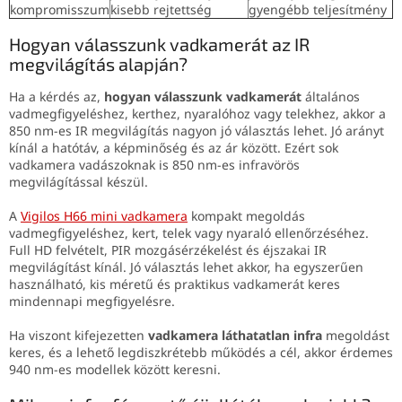
kompromisszum
kisebb rejtettség
gyengébb teljesítmény
Hogyan válasszunk vadkamerát az IR
megvilágítás alapján?
Ha a kérdés az,
hogyan válasszunk vadkamerát
általános
vadmegfigyeléshez, kerthez, nyaralóhoz vagy telekhez, akkor a
850 nm-es IR megvilágítás nagyon jó választás lehet. Jó arányt
kínál a hatótáv, a képminőség és az ár között. Ezért sok
vadkamera vadászoknak is 850 nm-es infravörös
megvilágítással készül.
A
Vigilos H66 mini vadkamera
kompakt megoldás
vadmegfigyeléshez, kert, telek vagy nyaraló ellenőrzéséhez.
Full HD felvételt, PIR mozgásérzékelést és éjszakai IR
megvilágítást kínál. Jó választás lehet akkor, ha egyszerűen
használható, kis méretű és praktikus vadkamerát keres
mindennapi megfigyelésre.
Ha viszont kifejezetten
vadkamera láthatatlan infra
megoldást
keres, és a lehető legdiszkrétebb működés a cél, akkor érdemes
940 nm-es modellek között keresni.