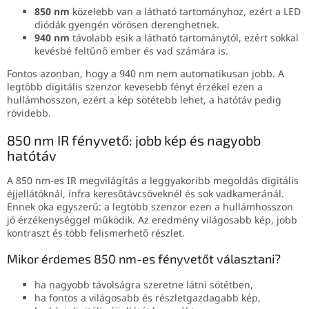
850 nm
közelebb van a látható tartományhoz, ezért a LED
diódák gyengén vörösen derenghetnek.
940 nm
távolabb esik a látható tartománytól, ezért sokkal
kevésbé feltűnő ember és vad számára is.
Fontos azonban, hogy a 940 nm nem automatikusan jobb. A
legtöbb digitális szenzor kevesebb fényt érzékel ezen a
hullámhosszon, ezért a kép sötétebb lehet, a hatótáv pedig
rövidebb.
850 nm IR fényvető: jobb kép és nagyobb
hatótáv
A 850 nm-es IR megvilágítás a leggyakoribb megoldás digitális
éjjellátóknál, infra keresőtávcsöveknél és sok vadkameránál.
Ennek oka egyszerű: a legtöbb szenzor ezen a hullámhosszon
jó érzékenységgel működik. Az eredmény világosabb kép, jobb
kontraszt és több felismerhető részlet.
Mikor érdemes 850 nm-es fényvetőt választani?
ha nagyobb távolságra szeretne látni sötétben,
ha fontos a világosabb és részletgazdagabb kép,