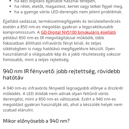
ha kézi digitális éjjellátót használ terepen,
ha rétet, etetőt, magaslest, kertet vagy telket figyel meg,
ha a gyenge vörös LED-derengés nem jelent problémát.
Éjjellátó vadászat, természetmegfigyelés és területellenőrzés
esetén a 850 nm-es megoldás gyakran a legpraktikusabb
kompromisszum. A
GD-Digital NV5100 binokuláris éjjellátó
például 850 nm-es IR megvilágítással működik, több
fokozatban állítható infravörös fényt kínál, és teljes
sötétségben is nagy hatótávú megfigyelésre készült. Ilyen
használatnál a világosabb kép és a jobb részletesség sokszor
fontosabb, mint a teljes rejtettség.
940 nm IR fényvető: jobb rejtettség, rövidebb
hatótáv
A 940 nm-es infravörös fényvető legnagyobb előnye a diszkrét
működés. A LED diódák nem adnak olyan feltűnő vörös
derengést, mint a 850 nm-es változatok. Ezért a 940 nm-es
megoldást gyakran használják ott, ahol a készülék helyét nem
szabad elárulni.
Mikor előnyösebb a 940 nm?