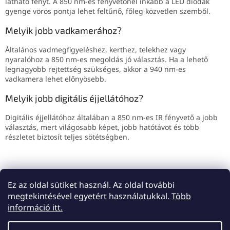
látható fényt. A 850 nm-es fényvetőnél inkább a LED diódák
gyenge vörös pontja lehet feltűnő, főleg közvetlen szemből.
Melyik jobb vadkamerához?
Általános vadmegfigyeléshez, kerthez, telekhez vagy
nyaralóhoz a 850 nm-es megoldás jó választás. Ha a lehető
legnagyobb rejtettség szükséges, akkor a 940 nm-es
vadkamera lehet előnyösebb.
Melyik jobb digitális éjjellátóhoz?
Digitális éjjellátóhoz általában a 850 nm-es IR fényvető a jobb
választás, mert világosabb képet, jobb hatótávot és több
részletet biztosít teljes sötétségben.
ELŐZŐ CIKK
KÖVETKEZŐ CIKK
Ez az oldal sütiket használ. Az oldal további
megtekintésével egyetért használatukkal.
Több
L
információ itt.
á
Shoptet készítette
b