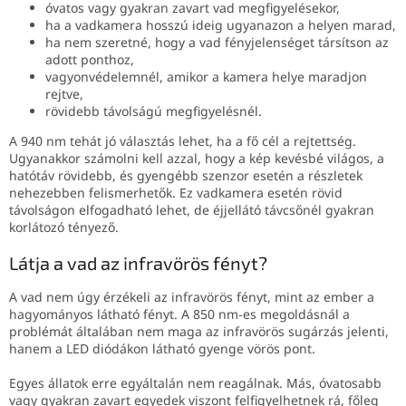
óvatos vagy gyakran zavart vad megfigyelésekor,
ha a vadkamera hosszú ideig ugyanazon a helyen marad,
ha nem szeretné, hogy a vad fényjelenséget társítson az
adott ponthoz,
vagyonvédelemnél, amikor a kamera helye maradjon
rejtve,
rövidebb távolságú megfigyelésnél.
A 940 nm tehát jó választás lehet, ha a fő cél a rejtettség.
Ugyanakkor számolni kell azzal, hogy a kép kevésbé világos, a
hatótáv rövidebb, és gyengébb szenzor esetén a részletek
nehezebben felismerhetők. Ez vadkamera esetén rövid
távolságon elfogadható lehet, de éjjellátó távcsőnél gyakran
korlátozó tényező.
Látja a vad az infravörös fényt?
A vad nem úgy érzékeli az infravörös fényt, mint az ember a
hagyományos látható fényt. A 850 nm-es megoldásnál a
problémát általában nem maga az infravörös sugárzás jelenti,
hanem a LED diódákon látható gyenge vörös pont.
Egyes állatok erre egyáltalán nem reagálnak. Más, óvatosabb
vagy gyakran zavart egyedek viszont felfigyelhetnek rá, főleg