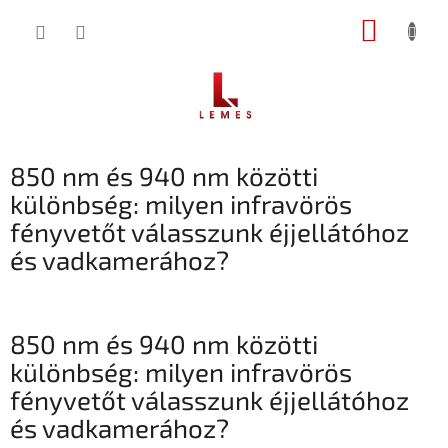
Ugrás
KOSÁR
a
fő
tartalomhoz
850 nm és 940 nm közötti
különbség: milyen infravörös
fényvetőt válasszunk éjjellátóhoz
és vadkamerához?
850 nm és 940 nm közötti
különbség: milyen infravörös
fényvetőt válasszunk éjjellátóhoz
és vadkamerához?