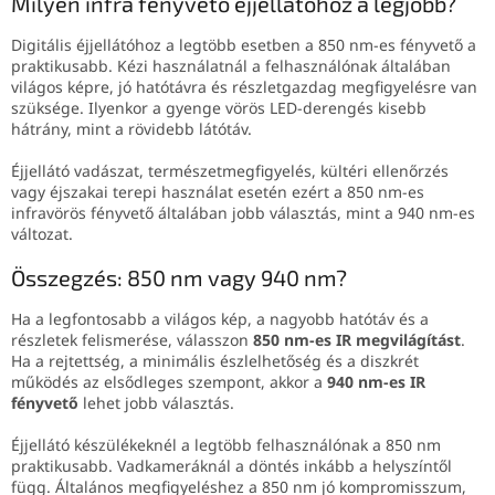
Milyen infra fényvető éjjellátóhoz a legjobb?
Digitális éjjellátóhoz a legtöbb esetben a 850 nm-es fényvető a
praktikusabb. Kézi használatnál a felhasználónak általában
világos képre, jó hatótávra és részletgazdag megfigyelésre van
szüksége. Ilyenkor a gyenge vörös LED-derengés kisebb
hátrány, mint a rövidebb látótáv.
Éjjellátó vadászat, természetmegfigyelés, kültéri ellenőrzés
vagy éjszakai terepi használat esetén ezért a 850 nm-es
infravörös fényvető általában jobb választás, mint a 940 nm-es
változat.
Összegzés: 850 nm vagy 940 nm?
Ha a legfontosabb a világos kép, a nagyobb hatótáv és a
részletek felismerése, válasszon
850 nm-es IR megvilágítást
.
Ha a rejtettség, a minimális észlelhetőség és a diszkrét
működés az elsődleges szempont, akkor a
940 nm-es IR
fényvető
lehet jobb választás.
Éjjellátó készülékeknél a legtöbb felhasználónak a 850 nm
praktikusabb. Vadkameráknál a döntés inkább a helyszíntől
függ. Általános megfigyeléshez a 850 nm jó kompromisszum,