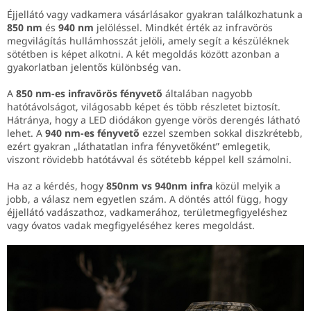
Éjjellátó vagy vadkamera vásárlásakor gyakran találkozhatunk a
850 nm
és
940 nm
jelöléssel. Mindkét érték az infravörös
megvilágítás hullámhosszát jelöli, amely segít a készüléknek
sötétben is képet alkotni. A két megoldás között azonban a
gyakorlatban jelentős különbség van.
A
850 nm-es infravörös fényvető
általában nagyobb
hatótávolságot, világosabb képet és több részletet biztosít.
Hátránya, hogy a LED diódákon gyenge vörös derengés látható
lehet. A
940 nm-es fényvető
ezzel szemben sokkal diszkrétebb,
ezért gyakran „láthatatlan infra fényvetőként” emlegetik,
viszont rövidebb hatótávval és sötétebb képpel kell számolni.
Ha az a kérdés, hogy
850nm vs 940nm infra
közül melyik a
jobb, a válasz nem egyetlen szám. A döntés attól függ, hogy
éjjellátó vadászathoz, vadkamerához, területmegfigyeléshez
vagy óvatos vadak megfigyeléséhez keres megoldást.