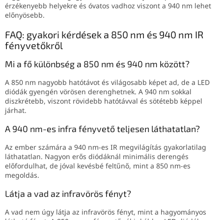
érzékenyebb helyekre és óvatos vadhoz viszont a 940 nm lehet
előnyösebb.
FAQ: gyakori kérdések a 850 nm és 940 nm IR
fényvetőkről
Mi a fő különbség a 850 nm és 940 nm között?
A 850 nm nagyobb hatótávot és világosabb képet ad, de a LED
diódák gyengén vörösen derenghetnek. A 940 nm sokkal
diszkrétebb, viszont rövidebb hatótávval és sötétebb képpel
járhat.
A 940 nm-es infra fényvető teljesen láthatatlan?
Az ember számára a 940 nm-es IR megvilágítás gyakorlatilag
láthatatlan. Nagyon erős diódáknál minimális derengés
előfordulhat, de jóval kevésbé feltűnő, mint a 850 nm-es
megoldás.
Látja a vad az infravörös fényt?
A vad nem úgy látja az infravörös fényt, mint a hagyományos