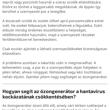
seprűt vagy porszívót használ a száraz ürülék eltávolítására.
Elsőre ez tűnhet a leggyorsabb megoldásnak, de éppen így
kerülhet a szennyezett por a levegőbe.
A kiszáradt ürülék és vizelet idővel apró porszemcsékre eshet
szét. Ha ezeket felkavarjuk, bekerülhetnek a légutakba. Ezért
először mindig érdemes kiszellőztetni a helyiséget,
védőfelszerelést használni, majd a szennyezett részeket
fertőtlenítőszerrel benedvesíteni.
Csak ezután ajánlott a látható szennyeződéseket biztonságosan
eltávolítani.
A probléma azonban a takarítás után is megmaradhat. A
kellemetlen szag, a por és a szennyeződés olyan helyeken is
jelen lehet, ahová ronggyal, felmosóval vagy kézi tisztítással
nehéz eljutni. Ilyenkor jelent nagy segítséget az ózongenerátor.
Hogyan segít az ózongenerátor a hantavírus
kockázatának csökkentésében?
Az ózongenerátor ózont állít elő, amely zárt térben szétterjed a