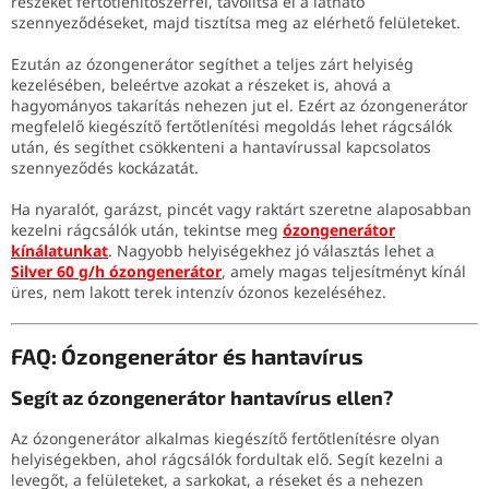
részeket fertőtlenítőszerrel, távolítsa el a látható
szennyeződéseket, majd tisztítsa meg az elérhető felületeket.
Ezután az ózongenerátor segíthet a teljes zárt helyiség
kezelésében, beleértve azokat a részeket is, ahová a
hagyományos takarítás nehezen jut el. Ezért az ózongenerátor
megfelelő kiegészítő fertőtlenítési megoldás lehet rágcsálók
után, és segíthet csökkenteni a hantavírussal kapcsolatos
szennyeződés kockázatát.
Ha nyaralót, garázst, pincét vagy raktárt szeretne alaposabban
kezelni rágcsálók után, tekintse meg
ózongenerátor
kínálatunkat
. Nagyobb helyiségekhez jó választás lehet a
Silver 60 g/h ózongenerátor
, amely magas teljesítményt kínál
üres, nem lakott terek intenzív ózonos kezeléséhez.
FAQ: Ózongenerátor és hantavírus
Segít az ózongenerátor hantavírus ellen?
Az ózongenerátor alkalmas kiegészítő fertőtlenítésre olyan
helyiségekben, ahol rágcsálók fordultak elő. Segít kezelni a
levegőt, a felületeket, a sarkokat, a réseket és a nehezen