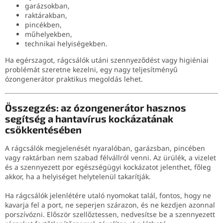
garázsokban,
raktárakban,
pincékben,
műhelyekben,
technikai helyiségekben.
Ha egérszagot, rágcsálók utáni szennyeződést vagy higiéniai
problémát szeretne kezelni, egy nagy teljesítményű
ózongenerátor praktikus megoldás lehet.
Összegzés: az ózongenerátor hasznos
segítség a hantavírus kockázatának
csökkentésében
A rágcsálók megjelenését nyaralóban, garázsban, pincében
vagy raktárban nem szabad félvállról venni. Az ürülék, a vizelet
és a szennyezett por egészségügyi kockázatot jelenthet, főleg
akkor, ha a helyiséget helytelenül takarítják.
Ha rágcsálók jelenlétére utaló nyomokat talál, fontos, hogy ne
kavarja fel a port, ne seperjen szárazon, és ne kezdjen azonnal
porszívózni. Először szellőztessen, nedvesítse be a szennyezett