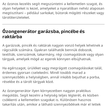
Az ózonos kezelés segít megszüntetni a kellemetlen szagot, és
olyan helyeket is kezel, amelyeket a nyaralóban nehéz alaposan
megtisztítani – például sarkokat, bútorok mögötti részeket vagy
tárolóterületeket.
Ózongenerátor garázsba, pincébe és
raktárba
A garázsok, pincék és raktárak nagyon vonzó helyek lehetnek a
rágcsálók számára. Gyakran találhatók bennük dobozok,
textíliák, szerszámok, takarmány, régi csomagolások vagy olyan
tárgyak, amelyek mögé az egerek könnyen elbújhatnak.
Ha egérszagot, ürüléket vagy megrágott csomagolásokat talál,
érdemes gyorsan cselekedni. Minél tovább marad a
szennyeződés a helyiségben, annál inkább bejuthat a porba,
résekbe és a tárolt tárgyak közé.
Az ózongenerátor ilyen környezetben nagyon praktikus
megoldás. Segít kezelni a helyiség teljes légterét, és közben
csökkenti a kellemetlen szagokat is. Különösen hasznos
takarítás után, amikor a látható szennyeződések már el lettek