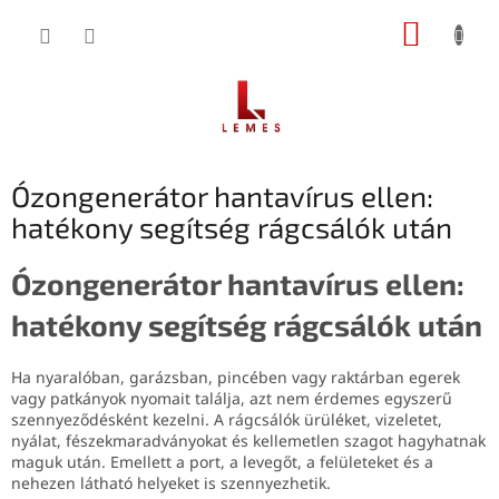
Ugrás
KOSÁR
a
fő
tartalomhoz
Ózongenerátor hantavírus ellen:
hatékony segítség rágcsálók után
Ózongenerátor hantavírus ellen:
hatékony segítség rágcsálók után
Ha nyaralóban, garázsban, pincében vagy raktárban egerek
vagy patkányok nyomait találja, azt nem érdemes egyszerű
szennyeződésként kezelni. A rágcsálók ürüléket, vizeletet,
nyálat, fészekmaradványokat és kellemetlen szagot hagyhatnak
maguk után. Emellett a port, a levegőt, a felületeket és a
nehezen látható helyeket is szennyezhetik.