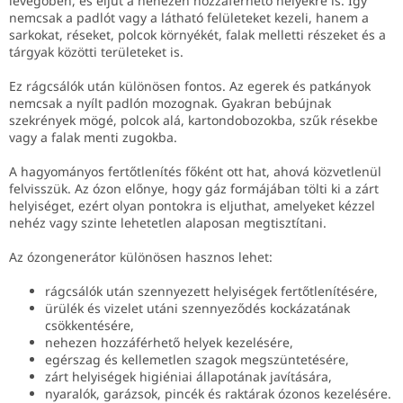
levegőben, és eljut a nehezen hozzáférhető helyekre is. Így
nemcsak a padlót vagy a látható felületeket kezeli, hanem a
sarkokat, réseket, polcok környékét, falak melletti részeket és a
tárgyak közötti területeket is.
Ez rágcsálók után különösen fontos. Az egerek és patkányok
nemcsak a nyílt padlón mozognak. Gyakran bebújnak
szekrények mögé, polcok alá, kartondobozokba, szűk résekbe
vagy a falak menti zugokba.
A hagyományos fertőtlenítés főként ott hat, ahová közvetlenül
felvisszük. Az ózon előnye, hogy gáz formájában tölti ki a zárt
helyiséget, ezért olyan pontokra is eljuthat, amelyeket kézzel
nehéz vagy szinte lehetetlen alaposan megtisztítani.
Az ózongenerátor különösen hasznos lehet:
rágcsálók után szennyezett helyiségek fertőtlenítésére,
ürülék és vizelet utáni szennyeződés kockázatának
csökkentésére,
nehezen hozzáférhető helyek kezelésére,
egérszag és kellemetlen szagok megszüntetésére,
zárt helyiségek higiéniai állapotának javítására,
nyaralók, garázsok, pincék és raktárak ózonos kezelésére.