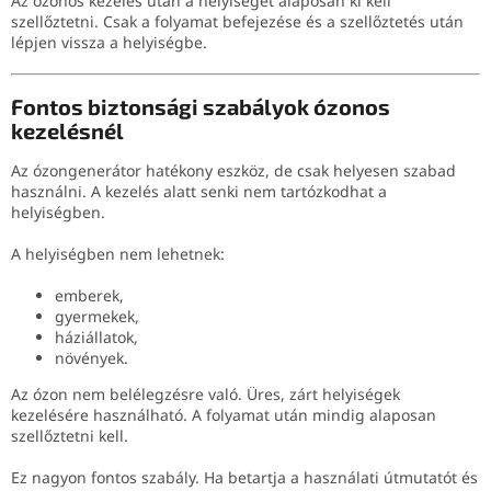
Az ózonos kezelés után a helyiséget alaposan ki kell
szellőztetni. Csak a folyamat befejezése és a szellőztetés után
lépjen vissza a helyiségbe.
Fontos biztonsági szabályok ózonos
kezelésnél
Az ózongenerátor hatékony eszköz, de csak helyesen szabad
használni. A kezelés alatt senki nem tartózkodhat a
helyiségben.
A helyiségben nem lehetnek:
emberek,
gyermekek,
háziállatok,
növények.
Az ózon nem belélegzésre való. Üres, zárt helyiségek
kezelésére használható. A folyamat után mindig alaposan
szellőztetni kell.
Ez nagyon fontos szabály. Ha betartja a használati útmutatót és