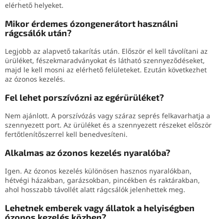
elérhető helyeket.
Mikor érdemes ózongenerátort használni
rágcsálók után?
Legjobb az alapvető takarítás után. Először el kell távolítani az
ürüléket, fészekmaradványokat és látható szennyeződéseket,
majd le kell mosni az elérhető felületeket. Ezután következhet
az ózonos kezelés.
Fel lehet porszívózni az egérürüléket?
Nem ajánlott. A porszívózás vagy száraz seprés felkavarhatja a
szennyezett port. Az ürüléket és a szennyezett részeket először
fertőtlenítőszerrel kell benedvesíteni.
Alkalmas az ózonos kezelés nyaralóba?
Igen. Az ózonos kezelés különösen hasznos nyaralókban,
hétvégi házakban, garázsokban, pincékben és raktárakban,
ahol hosszabb távollét alatt rágcsálók jelenhettek meg.
Lehetnek emberek vagy állatok a helyiségben
ózonos kezelés közben?