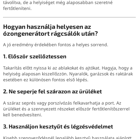
távolítva, de a helyiséget még alaposabban szeretné
fertőtleníteni.
Hogyan használja helyesen az
ózongenerátort rágcsálók után?
A jó eredmény érdekében fontos a helyes sorrend.
1. Először szellőztessen
Takarítás előtt nyissa ki az ablakokat és ajtókat. Hagyja, hogy a
helyiség alaposan kiszellőzzön. Nyaralók, garázsok és raktárak
esetében ez különösen fontos első lépés.
2. Ne seperje fel szárazon az ürüléket
A száraz seprés vagy porszívózás felkavarhatja a port. Az
ürüléket és a szennyezett részeket először fertőtlenítőszerrel
kell benedvesíteni.
3. Használjon kesztyűt és légzésvédelmet
Kisebb szennyeződésnél legalább kesztyű használata ajánlott.