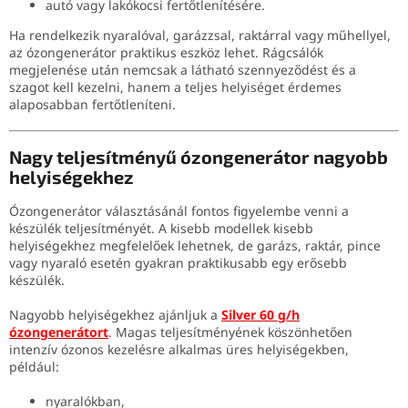
autó vagy lakókocsi fertőtlenítésére.
Ha rendelkezik nyaralóval, garázzsal, raktárral vagy műhellyel,
az ózongenerátor praktikus eszköz lehet. Rágcsálók
megjelenése után nemcsak a látható szennyeződést és a
szagot kell kezelni, hanem a teljes helyiséget érdemes
alaposabban fertőtleníteni.
Nagy teljesítményű ózongenerátor nagyobb
helyiségekhez
Ózongenerátor választásánál fontos figyelembe venni a
készülék teljesítményét. A kisebb modellek kisebb
helyiségekhez megfelelőek lehetnek, de garázs, raktár, pince
vagy nyaraló esetén gyakran praktikusabb egy erősebb
készülék.
Nagyobb helyiségekhez ajánljuk a
Silver 60 g/h
ózongenerátort
. Magas teljesítményének köszönhetően
intenzív ózonos kezelésre alkalmas üres helyiségekben,
például:
nyaralókban,