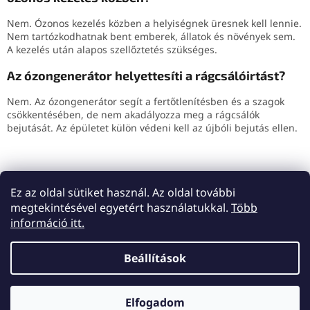
Nem. Ózonos kezelés közben a helyiségnek üresnek kell lennie.
Nem tartózkodhatnak bent emberek, állatok és növények sem.
A kezelés után alapos szellőztetés szükséges.
Az ózongenerátor helyettesíti a rágcsálóirtást?
Nem. Az ózongenerátor segít a fertőtlenítésben és a szagok
csökkentésében, de nem akadályozza meg a rágcsálók
bejutását. Az épületet külön védeni kell az újbóli bejutás ellen.
ELŐZŐ CIKK
KÖVETKEZŐ CIKK
Ez az oldal sütiket használ. Az oldal további
megtekintésével egyetért használatukkal.
Több
L
információ itt.
á
Shoptet készítette
b
Beállítások
l
é
Copyright 2026
Lemes
. Minden jog fenntartva.
Süti
c
Elfogadom
beállítások szerkesztése