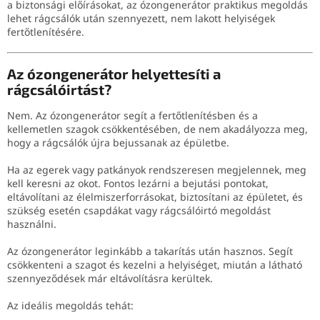
a biztonsági előírásokat, az ózongenerátor praktikus megoldás
lehet rágcsálók után szennyezett, nem lakott helyiségek
fertőtlenítésére.
Az ózongenerátor helyettesíti a
rágcsálóirtást?
Nem. Az ózongenerátor segít a fertőtlenítésben és a
kellemetlen szagok csökkentésében, de nem akadályozza meg,
hogy a rágcsálók újra bejussanak az épületbe.
Ha az egerek vagy patkányok rendszeresen megjelennek, meg
kell keresni az okot. Fontos lezárni a bejutási pontokat,
eltávolítani az élelmiszerforrásokat, biztosítani az épületet, és
szükség esetén csapdákat vagy rágcsálóirtó megoldást
használni.
Az ózongenerátor leginkább a takarítás után hasznos. Segít
csökkenteni a szagot és kezelni a helyiséget, miután a látható
szennyeződések már eltávolításra kerültek.
Az ideális megoldás tehát: