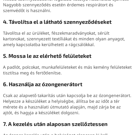
Nagyobb szennyeződés esetén érdemes respirátort és
szemvédőt is használni.
4. Távolítsa el a látható szennyeződéseket
Távolítsa el az ürüléket, fészekmaradványokat, sérült
kartonokat, szennyezett textíliákat és minden olyan anyagot,
amely kapcsolatba kerülhetett a rágcsálókkal.
5. Mossa le az elérhető felületeket
A padlót, polcokat, munkafelületeket és más kemény felületeket
tisztítsa meg és fertőtlenítse.
6. Használja az ózongenerátort
Csak az alapvető takarítás után kapcsolja be az ózongenerátort.
Helyezze a készüléket a helyiségbe, állítsa be az időt a tér
mérete és a használati útmutató alapján, majd zárja be az
ajtót, és hagyja a készüléket dolgozni.
7. A kezelés után alaposan szellőztessen