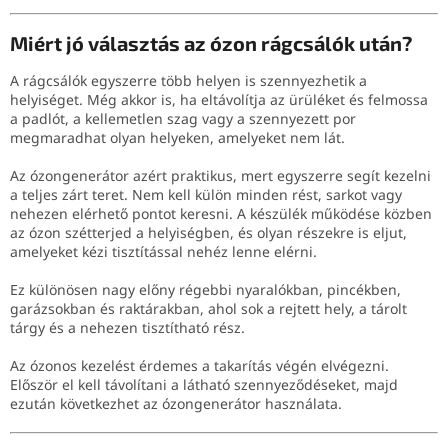
Miért jó választás az ózon rágcsálók után?
A rágcsálók egyszerre több helyen is szennyezhetik a
helyiséget. Még akkor is, ha eltávolítja az ürüléket és felmossa
a padlót, a kellemetlen szag vagy a szennyezett por
megmaradhat olyan helyeken, amelyeket nem lát.
Az ózongenerátor azért praktikus, mert egyszerre segít kezelni
a teljes zárt teret. Nem kell külön minden rést, sarkot vagy
nehezen elérhető pontot keresni. A készülék működése közben
az ózon szétterjed a helyiségben, és olyan részekre is eljut,
amelyeket kézi tisztítással nehéz lenne elérni.
Ez különösen nagy előny régebbi nyaralókban, pincékben,
garázsokban és raktárakban, ahol sok a rejtett hely, a tárolt
tárgy és a nehezen tisztítható rész.
Az ózonos kezelést érdemes a takarítás végén elvégezni.
Először el kell távolítani a látható szennyeződéseket, majd
ezután következhet az ózongenerátor használata.