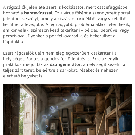
A rágcsálók jelenléte azért is kockázatos, mert összefüggésbe
hozható a
hantavírussal
. Ez a vírus főként a szennyezett porral
jelenthet veszélyt, amely a kiszáradt ürülékből vagy vizeletből
kerülhet a levegőbe. A legnagyobb probléma akkor jelentkezik,
amikor valaki szárazon kezd takarítani – például seprűvel vagy
porszívóval. Ilyenkor a por felkavarodik, és bekerülhet a
légutakba.
Ezért rágcsálók után nem elég egyszerűen kitakarítani a
helyiséget. Fontos a gondos fertőtlenítés is. Erre az egyik
praktikus megoldás az
ózongenerátor
, amely segít kezelni a
teljes zárt teret, beleértve a sarkokat, réseket és nehezen
elérhető helyeket is.