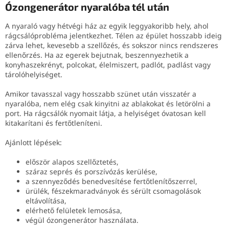
Ózongenerátor nyaralóba tél után
A nyaraló vagy hétvégi ház az egyik leggyakoribb hely, ahol
rágcsálóprobléma jelentkezhet. Télen az épület hosszabb ideig
zárva lehet, kevesebb a szellőzés, és sokszor nincs rendszeres
ellenőrzés. Ha az egerek bejutnak, beszennyezhetik a
konyhaszekrényt, polcokat, élelmiszert, padlót, padlást vagy
tárolóhelyiséget.
Amikor tavasszal vagy hosszabb szünet után visszatér a
nyaralóba, nem elég csak kinyitni az ablakokat és letörölni a
port. Ha rágcsálók nyomait látja, a helyiséget óvatosan kell
kitakarítani és fertőtleníteni.
Ajánlott lépések:
először alapos szellőztetés,
száraz seprés és porszívózás kerülése,
a szennyeződés benedvesítése fertőtlenítőszerrel,
ürülék, fészekmaradványok és sérült csomagolások
eltávolítása,
elérhető felületek lemosása,
végül ózongenerátor használata.