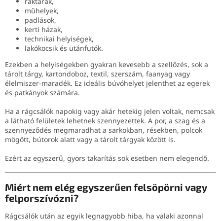
raktárak,
műhelyek,
padlások,
kerti házak,
technikai helyiségek,
lakókocsik és utánfutók.
Ezekben a helyiségekben gyakran kevesebb a szellőzés, sok a
tárolt tárgy, kartondoboz, textil, szerszám, faanyag vagy
élelmiszer-maradék. Ez ideális búvóhelyet jelenthet az egerek
és patkányok számára.
Ha a rágcsálók napokig vagy akár hetekig jelen voltak, nemcsak
a látható felületek lehetnek szennyezettek. A por, a szag és a
szennyeződés megmaradhat a sarkokban, résekben, polcok
mögött, bútorok alatt vagy a tárolt tárgyak között is.
Ezért az egyszerű, gyors takarítás sok esetben nem elegendő.
Miért nem elég egyszerűen felsöpörni vagy
felporszívózni?
Rágcsálók után az egyik legnagyobb hiba, ha valaki azonnal