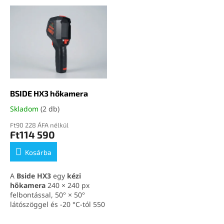
T
e
e
k
r
r
m
e
é
n
k
d
e
e
k
z
l
BSIDE HX3 hőkamera
é
i
s
Skladom
(2 db)
s
e
t
Ft90 228 ÁFA nélkül
Ft114 590
á
j
Kosárba
a
A
Bside HX3
egy
kézi
hőkamera
240 × 240 px
felbontással, 50° × 50°
látószöggel és -20 °C-tól 550
°C-ig terjedő mérési
tartománnyal.