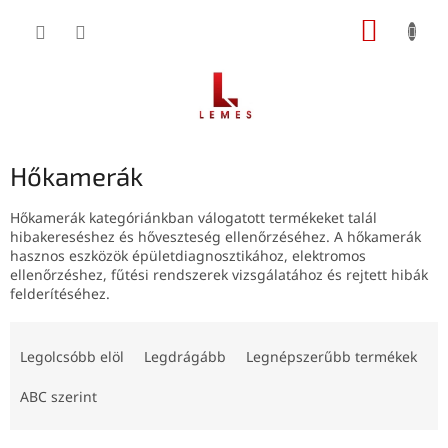
Ugrás
KOSÁR
a
fő
tartalomhoz
Hőkamerák
Hőkamerák kategóriánkban válogatott termékeket talál
hibakereséshez és hőveszteség ellenőrzéséhez. A hőkamerák
hasznos eszközök épületdiagnosztikához, elektromos
ellenőrzéshez, fűtési rendszerek vizsgálatához és rejtett hibák
felderítéséhez.
T
e
Legolcsóbb elöl
Legdrágább
Legnépszerűbb termékek
r
m
ABC szerint
é
k