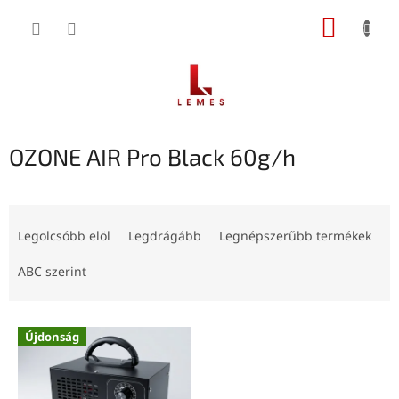
Ugrás
KOSÁR
a
fő
tartalomhoz
OZONE AIR Pro Black 60g/h
T
e
Legolcsóbb elöl
Legdrágább
Legnépszerűbb termékek
r
m
ABC szerint
é
k
T
e
Újdonság
e
k
r
r
m
e