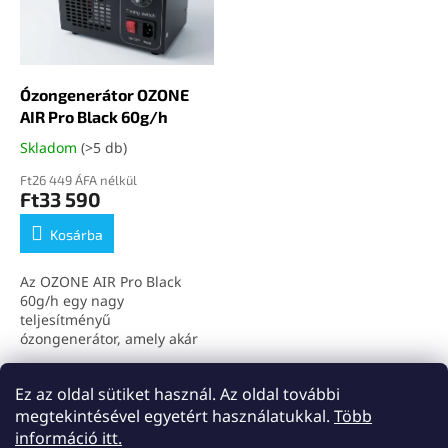
é
n
k
d
e
e
k
z
l
Ózongenerátor OZONE
é
i
AIR Pro Black 60g/h
s
s
e
Skladom
(>5 db)
t
á
Ft26 449 ÁFA nélkül
Ft33 590
j
a
Kosárba
Az OZONE AIR Pro Black
60g/h egy nagy
teljesítményű
ózongenerátor, amely akár
60 000 mg/h ózont termel,
és zárt, üres terek ózonos
összesen
1
termék
Ez az oldal sütiket használ. Az oldal további
L
tisztítására használható.
i
megtekintésével egyetért használatukkal.
Több
Segít semlegesíteni a
s
L
kellemetlen szagokat
információ itt.